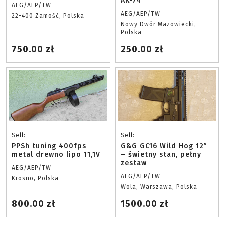
AK-74
AEG/AEP/TW
AEG/AEP/TW
22-400 Zamość, Polska
Nowy Dwór Mazowiecki,
Polska
750.00 zł
250.00 zł
Sell:
Sell:
PPSh tuning 400fps
G&G GC16 Wild Hog 12″
metal drewno lipo 11,1V
– świetny stan, pełny
zestaw
AEG/AEP/TW
AEG/AEP/TW
Krosno, Polska
Wola, Warszawa, Polska
800.00 zł
1500.00 zł