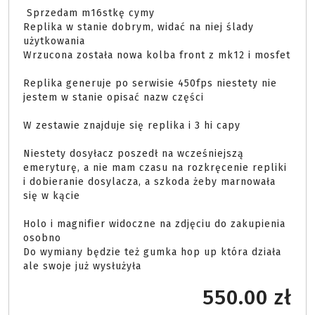
 Sprzedam m16stkę cymy 

Replika w stanie dobrym, widać na niej ślady 
użytkowania 

Wrzucona została nowa kolba front z mk12 i mosfet 

Replika generuje po serwisie 450fps niestety nie 
jestem w stanie opisać nazw części 

W zestawie znajduje się replika i 3 hi capy 

Niestety dosyłacz poszedł na wcześniejszą 
emeryturę, a nie mam czasu na rozkręcenie repliki 
i dobieranie dosylacza, a szkoda żeby marnowała 
się w kącie 

Holo i magnifier widoczne na zdjęciu do zakupienia 
osobno 

Do wymiany będzie też gumka hop up która działa 
ale swoje już wysłużyła 
550.00 zł