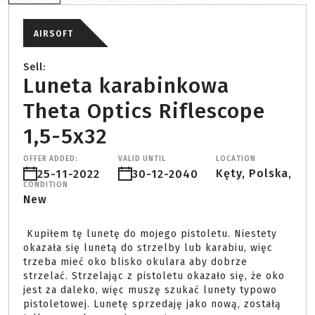
AIRSOFT
Sell:
Luneta karabinkowa
Theta Optics Riflescope
1,5-5x32
OFFER ADDED:
VALID UNTIL
LOCATION
Kęty, Polska,
25-11-2022
30-12-2040
CONDITION
New
 Kupiłem tę lunetę do mojego pistoletu. Niestety 
okazała się lunetą do strzelby lub karabiu, więc 
trzeba mieć oko blisko okulara aby dobrze 
strzelać. Strzelając z pistoletu okazało się, że oko 
jest za daleko, więc muszę szukać lunety typowo 
pistoletowej. Lunetę sprzedaję jako nową, zostałą 