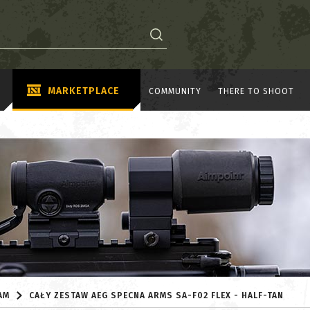
MARKETPLACE
COMMUNITY
THERE TO SHOOT
AM
CAŁY ZESTAW AEG SPECNA ARMS SA-F02 FLEX - HALF-TAN