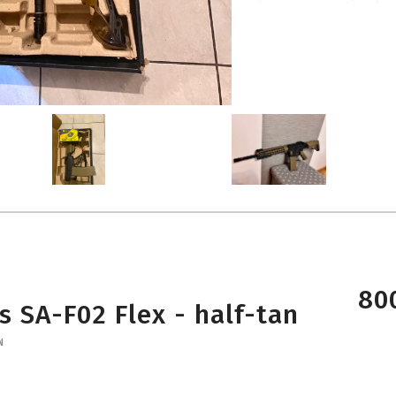
800
 SA-F02 Flex - half-tan
N