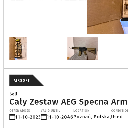
AIRSOFT
Sell:
Cały Zestaw AEG Specna Arms
OFFER ADDED:
VALID UNTIL
LOCATION
CONDITIO
Poznań, Polska,
Used
11-10-2023
11-10-2046