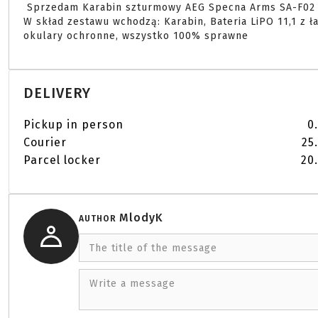
 Sprzedam Karabin szturmowy AEG Specna Arms SA-F02 Flex - half-tan używany kilka razy.

W skład zestawu wchodzą: Karabin, Bateria LiPO 11,1 z ła
okulary ochronne, wszystko 100% sprawne 
DELIVERY
Pickup in person
0
Courier
25
Parcel locker
20.
MlodyK
AUTHOR
The title of the message
Write a message