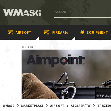
AIRSOFT
FIREARM
EQUIPMENT
REKLAMA
WMASG
MARKETPLACE
AIRSOFT
AEG/AEP/TW
SPRZED