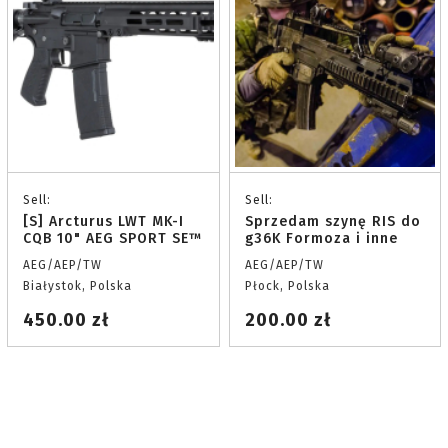
Sell:
Sell:
[S] Arcturus LWT MK-I
Sprzedam szynę RIS do
CQB 10" AEG SPORT SE™
g36K Formoza i inne
AEG/AEP/TW
AEG/AEP/TW
Białystok, Polska
Płock, Polska
450.00 zł
200.00 zł