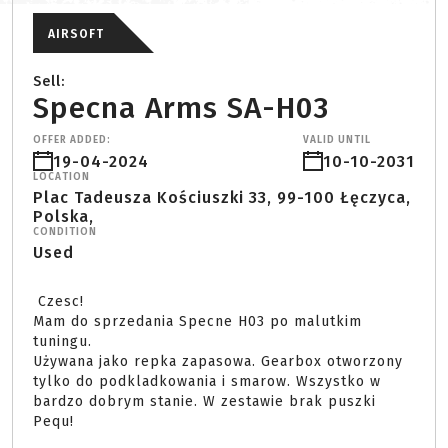
AIRSOFT
Sell:
Specna Arms SA-H03
OFFER ADDED:
VALID UNTIL
19-04-2024
10-10-2031
LOCATION
Plac Tadeusza Kościuszki 33, 99-100 Łęczyca,
Polska,
CONDITION
Used
 Czesc!

Mam do sprzedania Specne H03 po malutkim 
tuningu.

Używana jako repka zapasowa. Gearbox otworzony 
tylko do podkladkowania i smarow. Wszystko w 
bardzo dobrym stanie. W zestawie brak puszki 
Pequ!
