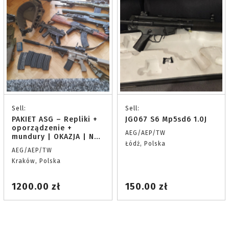
Sell:
Sell:
PAKIET ASG – Repliki +
JG067 S6 Mp5sd6 1.0J
oporządzenie +
AEG/AEP/TW
mundury | OKAZJA | Na
Łódź, Polska
części lub w całości
AEG/AEP/TW
Kraków, Polska
1200.00 zł
150.00 zł