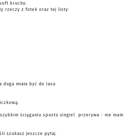
 rzeczy z fotek oraz tej listy:

 duga miała być do lasu 

czkową. 

 szybkim ściąganiu spustu singiel  przerywa - nie mam 
li szukasz jeszcze pytaj.
