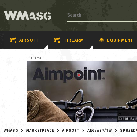
AIRSOFT
FIREARM
EQUIPMENT
REKLAMA
WMASG
MARKETPLACE
AIRSOFT
AEG/AEP/TW
SPRZED