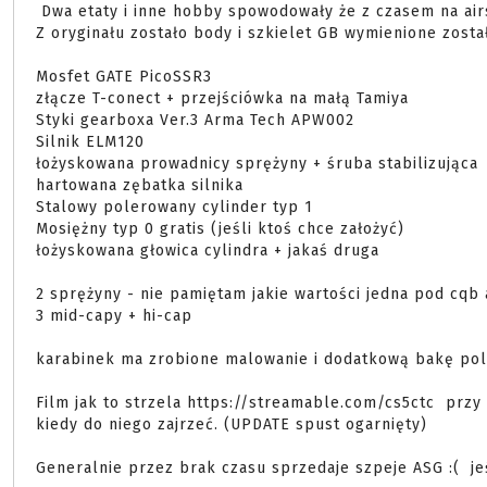
 Dwa etaty i inne hobby spowodowały że z czasem na airsoft krucho. 

Z oryginału zostało body i szkielet GB wymienione zostały
Mosfet GATE PicoSSR3

złącze T-conect + przejściówka na małą Tamiya

Styki gearboxa Ver.3 Arma Tech APW002

Silnik ELM120

łożyskowana prowadnicy sprężyny + śruba stabilizująca 

hartowana zębatka silnika 

Stalowy polerowany cylinder typ 1 

Mosiężny typ 0 gratis (jeśli ktoś chce założyć)

łożyskowana głowica cylindra + jakaś druga

2 sprężyny - nie pamiętam jakie wartości jedna pod cqb a
3 mid-capy + hi-cap

karabinek ma zrobione malowanie i dodatkową bakę poli
Film jak to strzela https://streamable.com/cs5ctc  przy
kiedy do niego zajrzeć. (UPDATE spust ogarnięty)

Generalnie przez brak czasu sprzedaje szpeje ASG :(  jeś