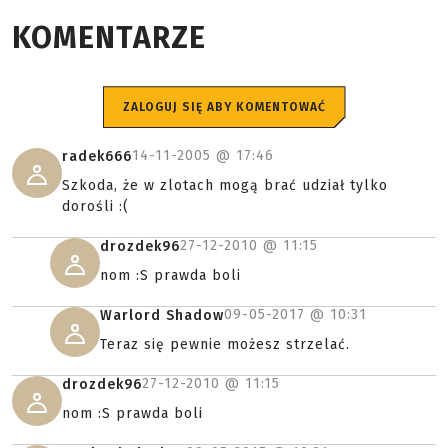
KOMENTARZE
ZALOGUJ SIĘ ABY KOMENTOWAĆ
14-11-2005 @
17:46
radek666
Szkoda, że w zlotach mogą brać udział tylko
dorośli :(
27-12-2010 @
11:15
drozdek96
nom :S prawda boli
09-05-2017 @
10:31
Warlord Shadow
Teraz się pewnie możesz strzelać.
27-12-2010 @
11:15
drozdek96
nom :S prawda boli