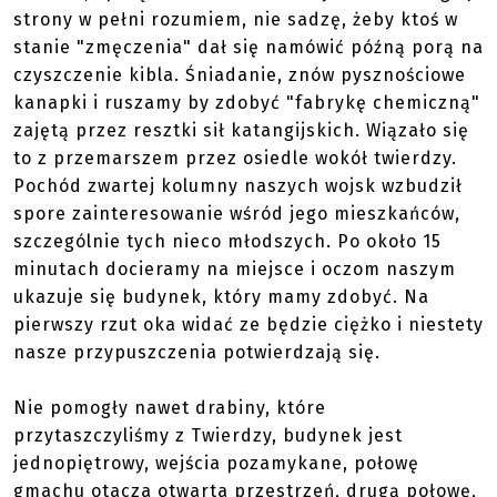
strony w pełni rozumiem, nie sadzę, żeby ktoś w
stanie "zmęczenia" dał się namówić późną porą na
czyszczenie kibla. Śniadanie, znów pysznościowe
kanapki i ruszamy by zdobyć "fabrykę chemiczną"
zajętą przez resztki sił katangijskich. Wiązało się
to z przemarszem przez osiedle wokół twierdzy.
Pochód zwartej kolumny naszych wojsk wzbudził
spore zainteresowanie wśród jego mieszkańców,
szczególnie tych nieco młodszych. Po około 15
minutach docieramy na miejsce i oczom naszym
ukazuje się budynek, który mamy zdobyć. Na
pierwszy rzut oka widać ze będzie ciężko i niestety
nasze przypuszczenia potwierdzają się.
Nie pomogły nawet drabiny, które
przytaszczyliśmy z Twierdzy, budynek jest
jednopiętrowy, wejścia pozamykane, połowę
gmachu otacza otwarta przestrzeń, drugą połowę,