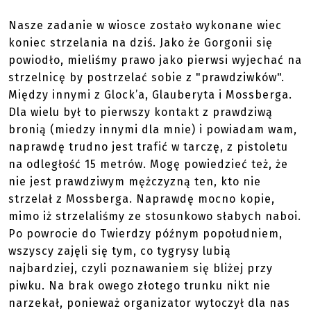
Nasze zadanie w wiosce zostało wykonane wiec
koniec strzelania na dziś. Jako że Gorgonii się
powiodło, mieliśmy prawo jako pierwsi wyjechać na
strzelnicę by postrzelać sobie z "prawdziwków".
Między innymi z Glock’a, Glauberyta i Mossberga.
Dla wielu był to pierwszy kontakt z prawdziwą
bronią (miedzy innymi dla mnie) i powiadam wam,
naprawdę trudno jest trafić w tarczę, z pistoletu
na odległość 15 metrów. Mogę powiedzieć też, że
nie jest prawdziwym mężczyzną ten, kto nie
strzelał z Mossberga. Naprawdę mocno kopie,
mimo iż strzelaliśmy ze stosunkowo słabych naboi.
Po powrocie do Twierdzy późnym popołudniem,
wszyscy zajęli się tym, co tygrysy lubią
najbardziej, czyli poznawaniem się bliżej przy
piwku. Na brak owego złotego trunku nikt nie
narzekał, ponieważ organizator wytoczył dla nas