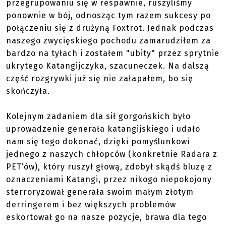
przegrupowaniu się w respawnie, ruszyliśmy
ponownie w bój, odnosząc tym razem sukcesy po
połączeniu się z drużyną Foxtrot. Jednak podczas
naszego zwycięskiego pochodu zamarudziłem za
bardzo na tyłach i zostałem "ubity" przez sprytnie
ukrytego Katangijczyka, szacuneczek. Na dalszą
część rozgrywki już się nie załapałem, bo się
skończyła.
Kolejnym zadaniem dla sił gorgońskich było
uprowadzenie generała katangijskiego i udało
nam się tego dokonać, dzięki pomyślunkowi
jednego z naszych chłopców (konkretnie Radara z
PET’ów), który ruszył głową, zdobył skądś bluzę z
oznaczeniami Katangi, przez nikogo niepokojony
sterroryzował generała swoim małym złotym
derringerem i bez większych problemów
eskortował go na nasze pozycje, brawa dla tego