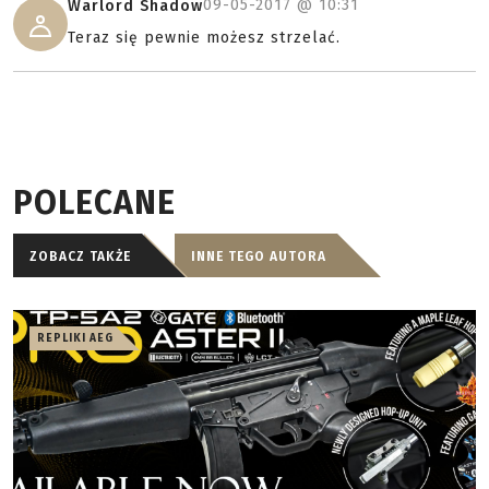
09-05-2017 @
10:31
Warlord Shadow
Teraz się pewnie możesz strzelać.
POLECANE
ZOBACZ TAKŻE
INNE TEGO AUTORA
REPLIKI AEG