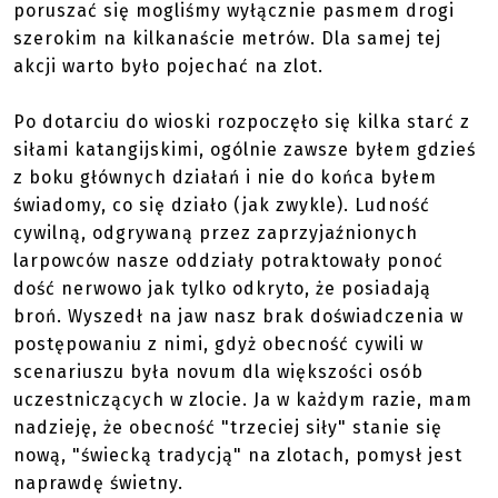
poruszać się mogliśmy wyłącznie pasmem drogi
szerokim na kilkanaście metrów. Dla samej tej
akcji warto było pojechać na zlot.
Po dotarciu do wioski rozpoczęło się kilka starć z
siłami katangijskimi, ogólnie zawsze byłem gdzieś
z boku głównych działań i nie do końca byłem
świadomy, co się działo (jak zwykle). Ludność
cywilną, odgrywaną przez zaprzyjaźnionych
larpowców nasze oddziały potraktowały ponoć
dość nerwowo jak tylko odkryto, że posiadają
broń. Wyszedł na jaw nasz brak doświadczenia w
postępowaniu z nimi, gdyż obecność cywili w
scenariuszu była novum dla większości osób
uczestniczących w zlocie. Ja w każdym razie, mam
nadzieję, że obecność "trzeciej siły" stanie się
nową, "świecką tradycją" na zlotach, pomysł jest
naprawdę świetny.