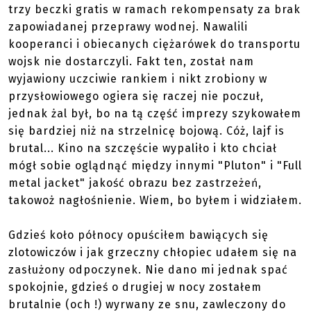
trzy beczki gratis w ramach rekompensaty za brak
zapowiadanej przeprawy wodnej. Nawalili
kooperanci i obiecanych ciężarówek do transportu
wojsk nie dostarczyli. Fakt ten, został nam
wyjawiony uczciwie rankiem i nikt zrobiony w
przysłowiowego ogiera się raczej nie poczuł,
jednak żal był, bo na tą część imprezy szykowałem
się bardziej niż na strzelnicę bojową. Cóż, lajf is
brutal... Kino na szczęście wypaliło i kto chciał
mógł sobie oglądnąć między innymi "Pluton" i "Full
metal jacket" jakość obrazu bez zastrzeżeń,
takowoż nagłośnienie. Wiem, bo byłem i widziałem.
Gdzieś koło północy opuściłem bawiących się
zlotowiczów i jak grzeczny chłopiec udałem się na
zasłużony odpoczynek. Nie dano mi jednak spać
spokojnie, gdzieś o drugiej w nocy zostałem
brutalnie (och !) wyrwany ze snu, zawleczony do