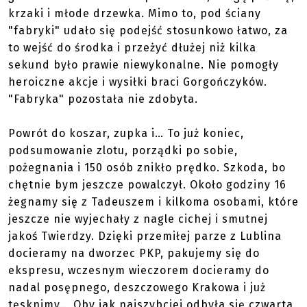
krzaki i młode drzewka. Mimo to, pod ściany
"fabryki" udało się podejść stosunkowo łatwo, za
to wejść do środka i przeżyć dłużej niż kilka
sekund było prawie niewykonalne. Nie pomogły
heroiczne akcje i wysiłki braci Gorgończyków.
"Fabryka" pozostała nie zdobyta.
Powrót do koszar, zupka i… To już koniec,
podsumowanie zlotu, porządki po sobie,
pożegnania i 150 osób znikło prędko. Szkoda, bo
chętnie bym jeszcze powalczył. Około godziny 16
żegnamy się z Tadeuszem i kilkoma osobami, które
jeszcze nie wyjechały z nagle cichej i smutnej
jakoś Twierdzy. Dzięki przemiłej parze z Lublina
docieramy na dworzec PKP, pakujemy się do
ekspresu, wczesnym wieczorem docieramy do
nadal posępnego, deszczowego Krakowa i już
tęsknimy... Oby jak najszybciej odbyła się czwarta