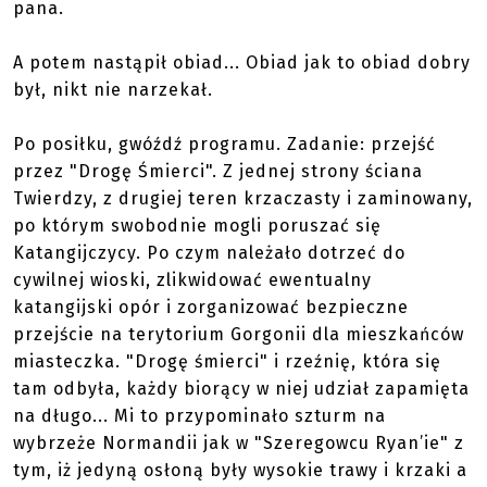
pana.
A potem nastąpił obiad... Obiad jak to obiad dobry
był, nikt nie narzekał.
Po posiłku, gwóźdź programu. Zadanie: przejść
przez "Drogę Śmierci". Z jednej strony ściana
Twierdzy, z drugiej teren krzaczasty i zaminowany,
po którym swobodnie mogli poruszać się
Katangijczycy. Po czym należało dotrzeć do
cywilnej wioski, zlikwidować ewentualny
katangijski opór i zorganizować bezpieczne
przejście na terytorium Gorgonii dla mieszkańców
miasteczka. "Drogę śmierci" i rzeźnię, która się
tam odbyła, każdy biorący w niej udział zapamięta
na długo... Mi to przypominało szturm na
wybrzeże Normandii jak w "Szeregowcu Ryan’ie" z
tym, iż jedyną osłoną były wysokie trawy i krzaki a