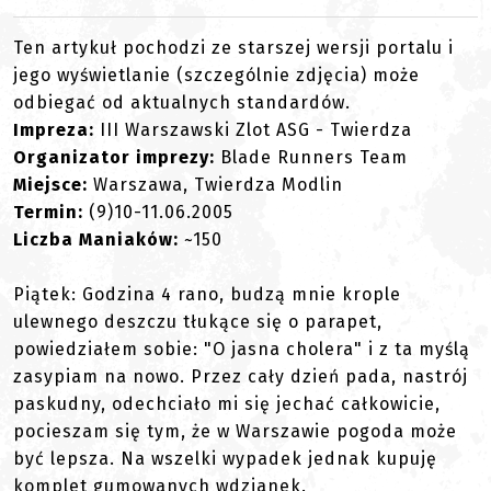
Ten artykuł pochodzi ze starszej wersji portalu i
jego wyświetlanie (szczególnie zdjęcia) może
odbiegać od aktualnych standardów.
Impreza:
III Warszawski Zlot ASG - Twierdza
Organizator imprezy:
Blade Runners Team
Miejsce:
Warszawa, Twierdza Modlin
Termin:
(9)10-11.06.2005
Liczba Maniaków:
~150
Piątek: Godzina 4 rano, budzą mnie krople
ulewnego deszczu tłukące się o parapet,
powiedziałem sobie: "O jasna cholera" i z ta myślą
zasypiam na nowo. Przez cały dzień pada, nastrój
paskudny, odechciało mi się jechać całkowicie,
pocieszam się tym, że w Warszawie pogoda może
być lepsza. Na wszelki wypadek jednak kupuję
komplet gumowanych wdzianek.