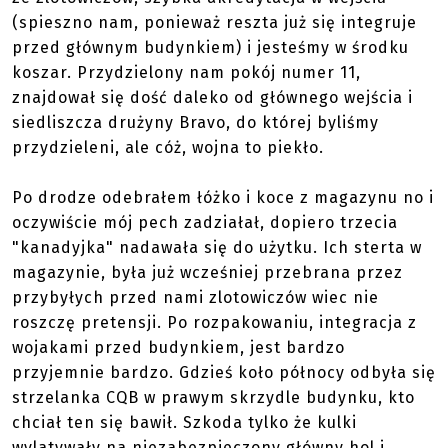
(spieszno nam, ponieważ reszta już się integruje
przed głównym budynkiem) i jesteśmy w środku
koszar. Przydzielony nam pokój numer 11,
znajdował się dość daleko od głównego wejścia i
siedliszcza drużyny Bravo, do której byliśmy
przydzieleni, ale cóż, wojna to piekło.
Po drodze odebrałem łóżko i koce z magazynu no i
oczywiście mój pech zadziałał, dopiero trzecia
"kanadyjka" nadawała się do użytku. Ich sterta w
magazynie, była już wcześniej przebrana przez
przybyłych przed nami zlotowiczów wiec nie
roszczę pretensji. Po rozpakowaniu, integracja z
wojakami przed budynkiem, jest bardzo
przyjemnie bardzo. Gdzieś koło północy odbyła się
strzelanka CQB w prawym skrzydle budynku, kto
chciał ten się bawił. Szkoda tylko że kulki
wylatywały na niezabezpieczony główny hol i