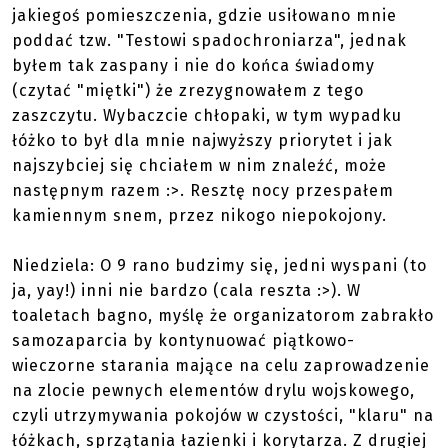
jakiegoś pomieszczenia, gdzie usiłowano mnie
poddać tzw. "Testowi spadochroniarza", jednak
byłem tak zaspany i nie do końca świadomy
(czytać "miętki") że zrezygnowałem z tego
zaszczytu. Wybaczcie chłopaki, w tym wypadku
łóżko to był dla mnie najwyższy priorytet i jak
najszybciej się chciałem w nim znaleźć, może
następnym razem :>. Resztę nocy przespałem
kamiennym snem, przez nikogo niepokojony.
Niedziela: O 9 rano budzimy się, jedni wyspani (to
ja, yay!) inni nie bardzo (cala reszta :>). W
toaletach bagno, myślę że organizatorom zabrakło
samozaparcia by kontynuować piątkowo-
wieczorne starania mające na celu zaprowadzenie
na zlocie pewnych elementów drylu wojskowego,
czyli utrzymywania pokojów w czystości, "klaru" na
łóżkach, sprzątania łazienki i korytarza. Z drugiej