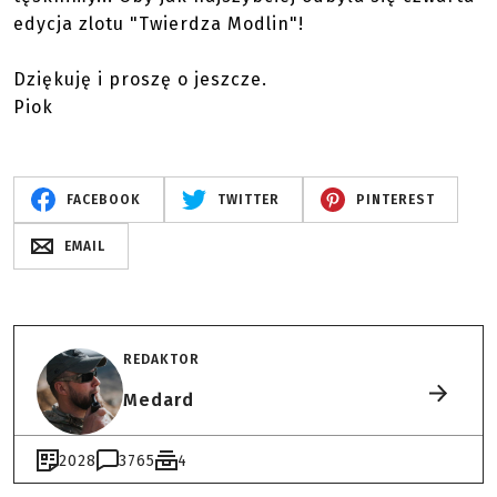
edycja zlotu "Twierdza Modlin"!
Dziękuję i proszę o jeszcze.
Piok
FACEBOOK
TWITTER
PINTEREST
EMAIL
REDAKTOR
Medard
2028
3765
4