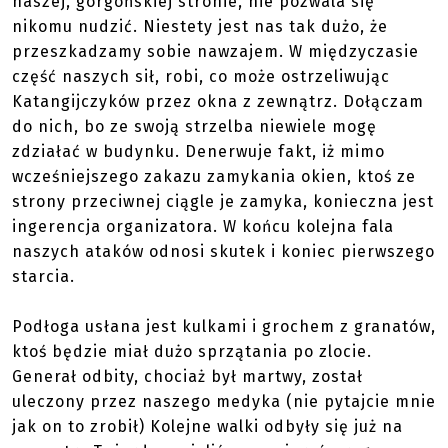
naszej, gorgońskiej stronie, nie pozwala się
nikomu nudzić. Niestety jest nas tak dużo, że
przeszkadzamy sobie nawzajem. W międzyczasie
część naszych sił, robi, co może ostrzeliwując
Katangijczyków przez okna z zewnątrz. Dołączam
do nich, bo ze swoją strzelba niewiele mogę
zdziałać w budynku. Denerwuje fakt, iż mimo
wcześniejszego zakazu zamykania okien, ktoś ze
strony przeciwnej ciągle je zamyka, konieczna jest
ingerencja organizatora. W końcu kolejna fala
naszych ataków odnosi skutek i koniec pierwszego
starcia.
Podłoga usłana jest kulkami i grochem z granatów,
ktoś będzie miał dużo sprzątania po zlocie.
Generał odbity, chociaż był martwy, został
uleczony przez naszego medyka (nie pytajcie mnie
jak on to zrobił) Kolejne walki odbyły się już na