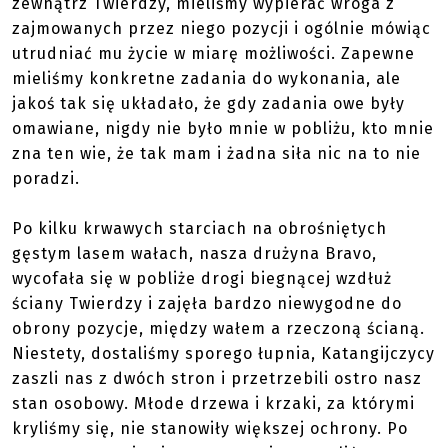
zewnątrz Twierdzy, mieliśmy wypierać wroga z
zajmowanych przez niego pozycji i ogólnie mówiąc
utrudniać mu życie w miarę możliwości. Zapewne
mieliśmy konkretne zadania do wykonania, ale
jakoś tak się układało, że gdy zadania owe były
omawiane, nigdy nie było mnie w pobliżu, kto mnie
zna ten wie, że tak mam i żadna siła nic na to nie
poradzi.
Po kilku krwawych starciach na obrośniętych
gęstym lasem wałach, nasza drużyna Bravo,
wycofała się w pobliże drogi biegnącej wzdłuż
ściany Twierdzy i zajęła bardzo niewygodne do
obrony pozycje, między wałem a rzeczoną ścianą.
Niestety, dostaliśmy sporego łupnia, Katangijczycy
zaszli nas z dwóch stron i przetrzebili ostro nasz
stan osobowy. Młode drzewa i krzaki, za którymi
kryliśmy się, nie stanowiły większej ochrony. Po