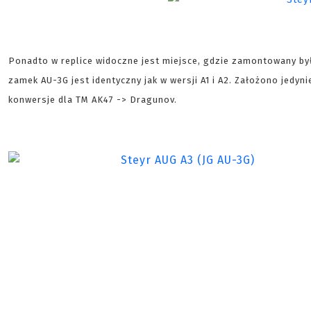
Ponadto w replice widoczne jest miejsce, gdzie zamontowany był
zamek AU-3G jest identyczny jak w wersji A1 i A2. Założono jedy
konwersje dla TM AK47 -> Dragunov.