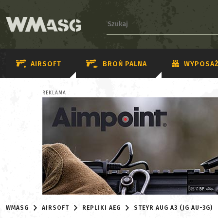
AIRSOFT
BROŃ PALNA
WYPOSAŻ
REKLAMA
WMASG
AIRSOFT
REPLIKI AEG
STEYR AUG A3 (JG AU-3G)