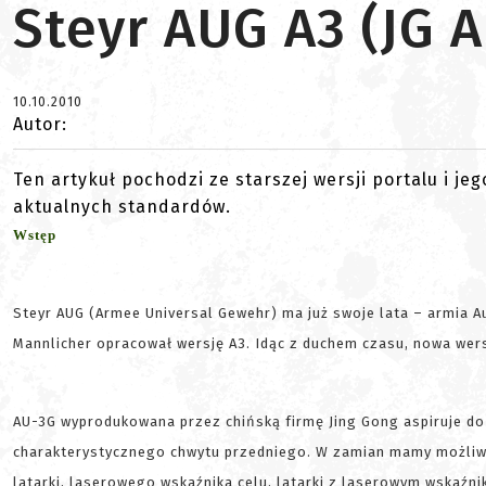
Steyr AUG A3 (JG 
10.10.2010
Autor:
Ten artykuł pochodzi ze starszej wersji portalu i je
aktualnych standardów.
Wstęp
Steyr AUG (Armee Universal Gewehr) ma już swoje lata – armia Au
Mannlicher opracował wersję A3. Idąc z duchem czasu, nowa wer
AU-3G wyprodukowana przez chińską firmę Jing Gong aspiruje do m
charakterystycznego chwytu przedniego. W zamian mamy możliwoś
latarki, laserowego wskaźnika celu, latarki z laserowym wskaźn