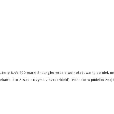
aterię 8.4V1100 marki Shuangbo wraz z wolnoładowarką do niej, m
iekawe, kto z Was otrzyma 2 szczerbinki). Ponadto w pudełku znajd