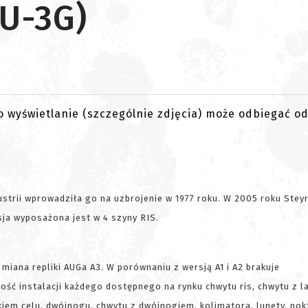
AU-3G)
go wyświetlanie (szczególnie zdjęcia) może odbiegać o
strii wprowadziła go na uzbrojenie w 1977 roku. W 2005 roku Stey
sja wyposażona jest w 4 szyny RIS.
iana repliki AUGa A3. W porównaniu z wersją A1 i A2 brakuje
ć instalacji każdego dostępnego na rynku chwytu ris, chwytu z la
ikiem celu, dwójnogu, chwytu z dwójnogiem, kolimatora, lunety, no