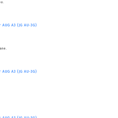
su.
ane.