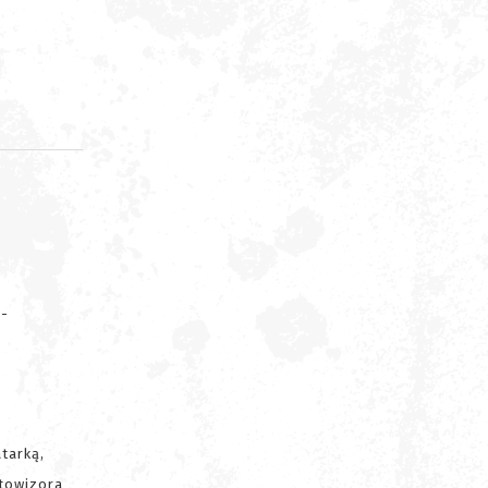
d
r-
tarką,
ktowizora