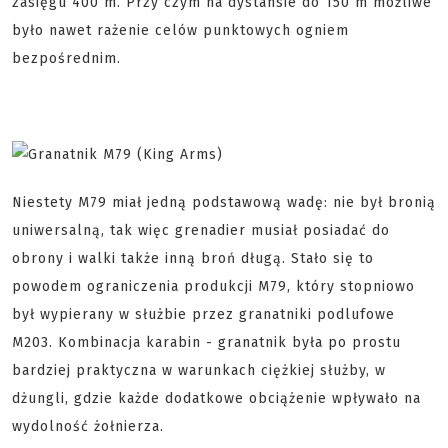
zasięgu 400 m. Przy czym na dystansie do 150 m możliwe
było nawet rażenie celów punktowych ogniem
bezpośrednim.
Niestety M79 miał jedną podstawową wadę: nie był bronią
uniwersalną, tak więc grenadier musiał posiadać do
obrony i walki także inną broń długą. Stało się to
powodem ograniczenia produkcji M79, który stopniowo
był wypierany w służbie przez granatniki podlufowe
M203. Kombinacja karabin - granatnik była po prostu
bardziej praktyczna w warunkach ciężkiej służby, w
dżungli, gdzie każde dodatkowe obciążenie wpływało na
wydolność żołnierza.