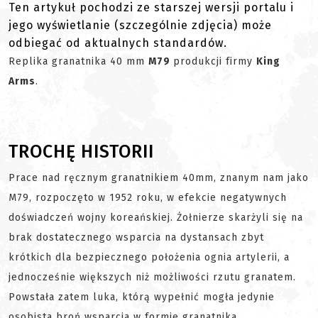
Ten artykuł pochodzi ze starszej wersji portalu i
jego wyświetlanie (szczególnie zdjęcia) może
odbiegać od aktualnych standardów.
Replika granatnika 40 mm
M79
produkcji firmy
King
Arms
.
TROCHĘ HISTORII
Prace nad ręcznym granatnikiem 40mm, znanym nam jako
M79, rozpoczęto w 1952 roku, w efekcie negatywnych
doświadczeń wojny koreańskiej. Żołnierze skarżyli się na
brak dostatecznego wsparcia na dystansach zbyt
krótkich dla bezpiecznego położenia ognia artylerii, a
jednocześnie większych niż możliwości rzutu granatem.
Powstała zatem luka, którą wypełnić mogła jedynie
osobista broń wsparcia w formie granatnika.