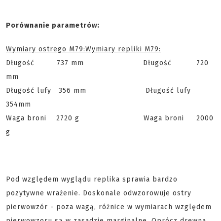
Porównanie parametrów:
Wymiary ostrego M79:
Wymiary repliki M79:
Długość 737 mm Długość 720
mm
Długość lufy 356 mm Długość lufy
354mm
Waga broni 2720 g Waga broni 2000
g
Pod względem wyglądu replika sprawia bardzo
pozytywne wrażenie. Doskonale odwzorowuje ostry
pierwowzór - poza wagą, różnice w wymiarach względem
pierwowzoru są w zasadzie marginalne. Oprócz drewna