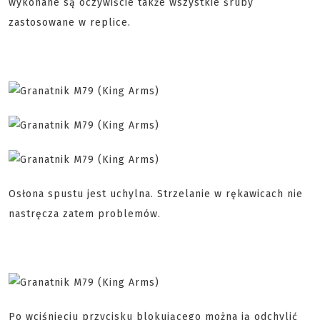
wykonane są oczywiście także wszystkie śruby
zastosowane w replice.
Osłona spustu jest uchylna. Strzelanie w rękawicach nie
nastręcza zatem problemów.
Po wciśnięciu przycisku blokującego można ją odchylić