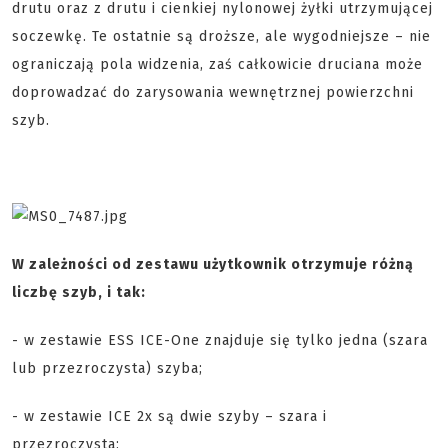
drutu oraz z drutu i cienkiej nylonowej żyłki utrzymującej
soczewkę. Te ostatnie są droższe, ale wygodniejsze – nie
ograniczają pola widzenia, zaś całkowicie druciana może
doprowadzać do zarysowania wewnętrznej powierzchni
szyb.
W zależności od zestawu użytkownik otrzymuje różną
liczbę szyb, i tak:
- w zestawie ESS ICE-One znajduje się tylko jedna (szara
lub przezroczysta) szyba;
- w zestawie ICE 2x są dwie szyby – szara i
przezroczysta;