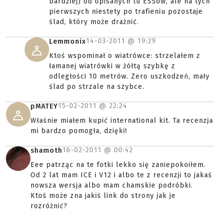
bardziej) od opisanych tu ESSów, ale na tych
pierwszych niestety po trafieniu pozostaje
ślad, który może drażnić.
14-03-2011 @
19:29
Lemmonix
Ktoś wspominał o wiatrówce: strzelałem z
łamanej wiatrówki w żółtą szybkę z
odległości 10 metrów. Zero uszkodzeń, mały
ślad po strzale na szybce.
15-02-2011 @
22:24
pMATEY
Właśnie miałem kupić international kit. Ta recenzja
mi bardzo pomogła, dzięki!
16-02-2011 @
00:42
shamoth
Eee patrząc na te fotki lekko się zaniepokoiłem.
Od 2 lat mam ICE i V12 i albo te z recenzji to jakaś
nowsza wersja albo mam chamskie podróbki.
Ktoś może zna jakiś link do strony jak je
rozróżnić?