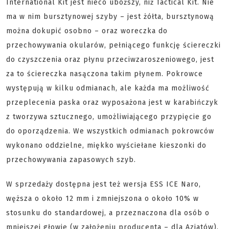
International Kit jest nieco uboższy, niż Tactical Kit. Nie
ma w nim bursztynowej szyby – jest żółta, bursztynową
można dokupić osobno – oraz woreczka do
przechowywania okularów, pełniącego funkcję ściereczki
do czyszczenia oraz płynu przeciwzaroszeniowego, jest
za to ściereczka nasączona takim płynem. Pokrowce
występują w kilku odmianach, ale każda ma możliwość
przeplecenia paska oraz wyposażona jest w karabińczyk
z tworzywa sztucznego, umożliwiającego przypięcie go
do oporządzenia. We wszystkich odmianach pokrowców
wykonano oddzielne, miękko wyściełane kieszonki do
przechowywania zapasowych szyb.
W sprzedaży dostępna jest też wersja ESS ICE Naro,
węższa o około 12 mm i zmniejszona o około 10% w
stosunku do standardowej, a przeznaczona dla osób o
mniejszej głowie (w założeniu producenta – dla Azjatów).