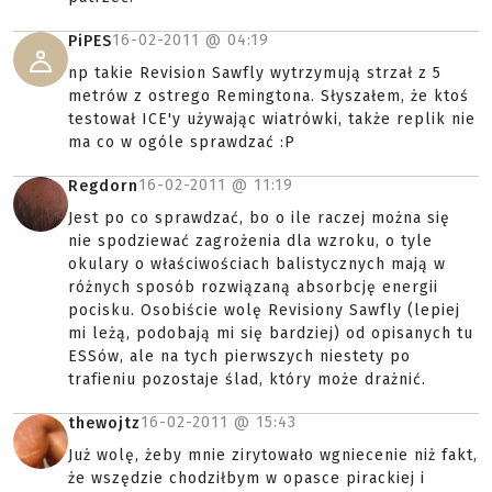
16-02-2011 @
04:19
PiPES
np takie Revision Sawfly wytrzymują strzał z 5
metrów z ostrego Remingtona. Słyszałem, że ktoś
testował ICE'y używając wiatrówki, także replik nie
ma co w ogóle sprawdzać :P
16-02-2011 @
11:19
Regdorn
Jest po co sprawdzać, bo o ile raczej można się
nie spodziewać zagrożenia dla wzroku, o tyle
okulary o właściwościach balistycznych mają w
różnych sposób rozwiązaną absorbcję energii
pocisku. Osobiście wolę Revisiony Sawfly (lepiej
mi leżą, podobają mi się bardziej) od opisanych tu
ESSów, ale na tych pierwszych niestety po
trafieniu pozostaje ślad, który może drażnić.
16-02-2011 @
15:43
thewojtz
Już wolę, żeby mnie zirytowało wgniecenie niż fakt,
że wszędzie chodziłbym w opasce pirackiej i