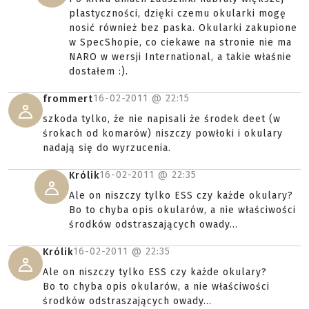
plastyczności, dzięki czemu okularki mogę
nosić również bez paska. Okularki zakupione
w SpecShopie, co ciekawe na stronie nie ma
NARO w wersji International, a takie właśnie
dostałem :).
16-02-2011 @
22:15
frommert
szkoda tylko, że nie napisali że środek deet (w
śrokach od komarów) niszczy powłoki i okulary
nadają się do wyrzucenia.
16-02-2011 @
22:35
Królik
Ale on niszczy tylko ESS czy każde okulary?
Bo to chyba opis okularów, a nie właściwości
środków odstraszających owady...
16-02-2011 @
22:35
Królik
Ale on niszczy tylko ESS czy każde okulary?
Bo to chyba opis okularów, a nie właściwości
środków odstraszających owady...