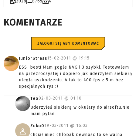
2028
3765
4
KOMENTARZE
ZALOGUJ SIĘ ABY KOMENTOWAĆ
15-02-2011 @
19:15
JuniorStress
ESS best! Mam gogle NVG i 3 szybki. Testowalem
na przezroczystej i dopiero jak uderzyłem siekierą
uległa uszkodzeniu. A tak to 400 fps z 5 m bez
specjalnych rys ;)
02-03-2011 @
01:10
Teo
Uderzyłeś siekierą w okulary do airsoftu.Nie
mam pytań.
19-03-2011 @
16:03
Zuko0
chciał miec chlopak pewnosc to se walną