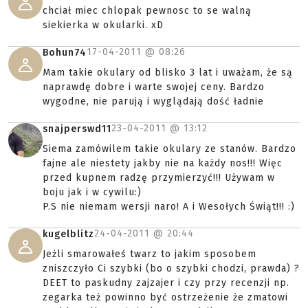
chciał miec chlopak pewnosc to se walną
siekierka w okularki. xD
17-04-2011 @
08:26
Bohun74
Mam takie okulary od blisko 3 lat i uważam, że są
naprawdę dobre i warte swojej ceny. Bardzo
wygodne, nie parują i wyglądają dość ładnie
23-04-2011 @
13:12
snajperswd11
Siema zamówilem takie okulary ze stanów. Bardzo
fajne ale niestety jakby nie na każdy nos!!! Więc
przed kupnem radzę przymierzyć!!! Używam w
boju jak i w cywilu:)
P.S nie niemam wersji naro! A i Wesołych Świąt!!! :)
24-04-2011 @
20:44
kugelblitz
Jeżli smarowałeś twarz to jakim sposobem
zniszczyło Ci szybki (bo o szybki chodzi, prawda) ?
DEET to paskudny zajzajer i czy przy recenzji np.
zegarka też powinno być ostrzeżenie że zmatowi