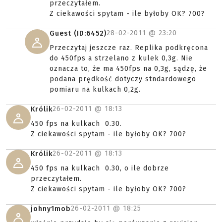
przeczytałem.
Z ciekawości spytam - ile byłoby OK? 700?
28-02-2011 @
23:20
Guest (ID:6452)
Przeczytaj jeszcze raz. Replika podkręcona
do 450fps a strzelano z kulek 0,3g. Nie
oznacza to, że ma 450fps na 0,3g, sądzę, że
podana prędkość dotyczy stndardowego
pomiaru na kulkach 0,2g.
26-02-2011 @
18:13
Królik
450 fps na kulkach 0.30.
Z ciekawości spytam - ile byłoby OK? 700?
26-02-2011 @
18:13
Królik
450 fps na kulkach 0.30, o ile dobrze
przeczytałem.
Z ciekawości spytam - ile byłoby OK? 700?
26-02-2011 @
18:25
johny1mob