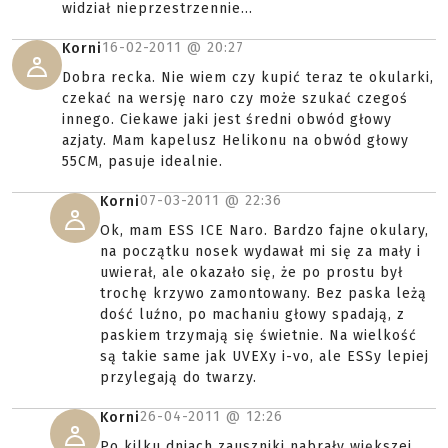
widział nieprzestrzennie...
16-02-2011 @
20:27
Korni
Dobra recka. Nie wiem czy kupić teraz te okularki,
czekać na wersję naro czy może szukać czegoś
innego. Ciekawe jaki jest średni obwód głowy
azjaty. Mam kapelusz Helikonu na obwód głowy
55CM, pasuje idealnie.
07-03-2011 @
22:36
Korni
Ok, mam ESS ICE Naro. Bardzo fajne okulary,
na początku nosek wydawał mi się za mały i
uwierał, ale okazało się, że po prostu był
trochę krzywo zamontowany. Bez paska leżą
dość luźno, po machaniu głowy spadają, z
paskiem trzymają się świetnie. Na wielkość
są takie same jak UVEXy i-vo, ale ESSy lepiej
przylegają do twarzy.
26-04-2011 @
12:26
Korni
Po kilku dniach zauszniki nabrały większej