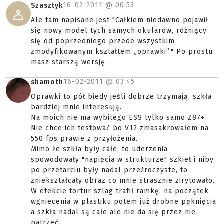
16-02-2011 @
00:53
Szaszłyk
Ale tam napisane jest "Całkiem niedawno pojawił
się nowy model tych samych okularów, różniący
się od poprzedniego przede wszystkim
zmodyfikowanym kształtem „oprawki”." Po prostu
masz starszą wersję.
16-02-2011 @
03:45
shamoth
Oprawki to pół biedy jeśli dobrze trzymają, szkła
bardziej mnie interesują.
Na moich nie ma wybitego ESS tylko samo Z87+
Nie chce ich testować bo V12 zmasakrowałem na
550 fps prawie z przyłożenia.
Mimo że szkła były całe, to uderzenia
spowodowały "napięcia w strukturze" szkieł i niby
po przetarciu były nadal przeźroczyste, to
zniekształcały obraz co mnie strasznie zirytowało.
W efekcie tortur szlag trafił ramkę, na początek
wgniecenia w plastiku potem już drobne pęknięcia
a szkła nadal są całe ale nie da się przez nie
patrzeć.