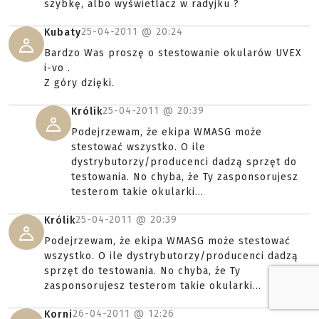
szybkę, albo wyświetlacz w radyjku ?
25-04-2011 @
20:24
Kubaty
Bardzo Was proszę o stestowanie okularów UVEX
i-vo .
Z góry dzięki.
25-04-2011 @
20:39
Królik
Podejrzewam, że ekipa WMASG może
stestować wszystko. O ile
dystrybutorzy/producenci dadzą sprzęt do
testowania. No chyba, że Ty zasponsorujesz
testerom takie okularki...
25-04-2011 @
20:39
Królik
Podejrzewam, że ekipa WMASG może stestować
wszystko. O ile dystrybutorzy/producenci dadzą
sprzęt do testowania. No chyba, że Ty
zasponsorujesz testerom takie okularki...
26-04-2011 @
12:26
Korni