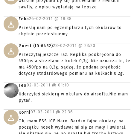
właśnie przydało by się porównanie z revision
sawfly, z opisu wygladają na lepsze
26-02-2011 @
18:38
Foka
Prześlij nam po egzemplarzu tych okularów to
chętnie przetestujemy.
28-02-2011 @
23:20
Guest (ID:6452)
Przeczytaj jeszcze raz. Replika podkręcona do
450fps a strzelano z kulek 0,3g. Nie oznacza to, że
ma 450fps na 0,3g, sądzę, że podana prędkość
dotyczy stndardowego pomiaru na kulkach 0,2g.
02-03-2011 @
01:10
Teo
Uderzyłeś siekierą w okulary do airsoftu.Nie mam
pytań.
07-03-2011 @
22:36
Korni
Ok, mam ESS ICE Naro. Bardzo fajne okulary, na
początku nosek wydawał mi się za mały i uwierał,
ale okazało się, że po prostu był trochę krzywo