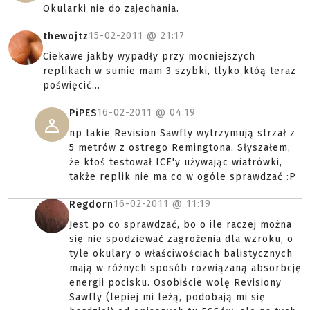
Okularki nie do zajechania.
15-02-2011 @
21:17
thewojtz
Ciekawe jakby wypadły przy mocniejszych
replikach w sumie mam 3 szybki, tlyko któą teraz
poświęcić...
16-02-2011 @
04:19
PiPES
np takie Revision Sawfly wytrzymują strzał z
5 metrów z ostrego Remingtona. Słyszałem,
że ktoś testował ICE'y używając wiatrówki,
także replik nie ma co w ogóle sprawdzać :P
16-02-2011 @
11:19
Regdorn
Jest po co sprawdzać, bo o ile raczej można
się nie spodziewać zagrożenia dla wzroku, o
tyle okulary o właściwościach balistycznych
mają w różnych sposób rozwiązaną absorbcję
energii pocisku. Osobiście wolę Revisiony
Sawfly (lepiej mi leżą, podobają mi się