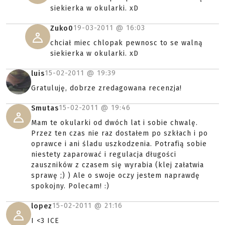
siekierka w okularki. xD
19-03-2011 @
16:03
Zuko0
chciał miec chlopak pewnosc to se walną
siekierka w okularki. xD
15-02-2011 @
19:39
luis
Gratuluję, dobrze zredagowana recenzja!
15-02-2011 @
19:46
Smutas
Mam te okularki od dwóch lat i sobie chwalę.
Przez ten czas nie raz dostałem po szkłach i po
oprawce i ani śladu uszkodzenia. Potrafią sobie
niestety zaparować i regulacja długości
zauszników z czasem się wyrabia (klej załatwia
sprawę ;) ) Ale o swoje oczy jestem naprawdę
spokojny. Polecam! :)
15-02-2011 @
21:16
lopez
I <3 ICE