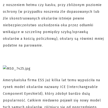
z noszeniem hełmu czy kasku, przy zbliżonym poziomie
ochrony (w przypadku noszenia źle dopasowanych lub
źle skonstruowanych okularów istnieje pewne
niebezpieczeństwo uszkodzenia oka przez odłamki
wnikające w szczelinę pomiędzy szybą/oprawką
okularów a kością policzkową), okulary są również mniej
podatne na parowanie.
Amerykańska firma ESS już kilka lat temu wypuściła na
rynek model okularów nazwany ICE (Interchangeable
Component Eyeshield), który zdobył bardzo dużą
popularność. Całkiem niedawno pojawił się nowy model
tych samych okularów, różniący się od poprzedniego