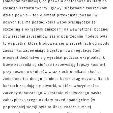
(pięciopołożeniową), co pozwala dostosować okulary do
różnego kształtu twarzy i głowy. Blokowanie zauszników
działa pewnie – ten element przekonstruowano i w
nowych ICE ma postać kołka współpracującego ze
szczeliną z okrągłymi gniazdami na wewnętrznej bocznej
powierzchni zauszników, zaś w poprzednim modelu była
to wypustka, która blokowała się w szczelinach od spodu
zausznika, zapewniając trzystopniową regulację (ten
element dość łatwo się wyrabiał podczas eksploatacji).
Nowe zauszniki są cieńsze i zapewniają lepszy komfort
przy noszeniu okularów wraz z ochronnikami słuchu,
zmieniono tez design na nieco bardziej agresywny. Na ich
końcach znajdują się otworki, w które włożyć można
zaczepy dołączanego w zestawie elastycznego paska
zabezpieczającego okulary przed spadnięciem (w
poprzedniej wersji była to linka, znacznie mniej