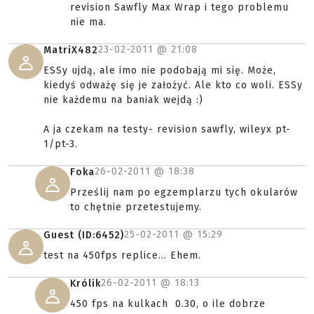
revision Sawfly Max Wrap i tego problemu
nie ma.
23-02-2011 @
21:08
MatriX482
ESSy ujdą, ale imo nie podobają mi się. Może,
kiedyś odważę się je założyć. Ale kto co woli. ESSy
nie każdemu na baniak wejdą :)
A ja czekam na testy- revision sawfly, wileyx pt-
1/pt-3.
26-02-2011 @
18:38
Foka
Prześlij nam po egzemplarzu tych okularów
to chętnie przetestujemy.
25-02-2011 @
15:29
Guest (ID:6452)
test na 450fps replice... Ehem.
26-02-2011 @
18:13
Królik
450 fps na kulkach 0.30, o ile dobrze