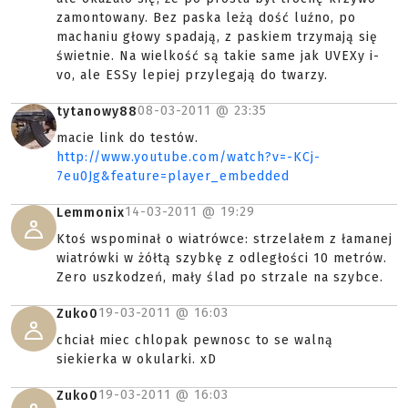
zamontowany. Bez paska leżą dość luźno, po
machaniu głowy spadają, z paskiem trzymają się
świetnie. Na wielkość są takie same jak UVEXy i-
vo, ale ESSy lepiej przylegają do twarzy.
08-03-2011 @
23:35
tytanowy88
macie link do testów.
http://www.youtube.com/watch?v=-KCj-
7eu0Jg&feature=player_embedded
14-03-2011 @
19:29
Lemmonix
Ktoś wspominał o wiatrówce: strzelałem z łamanej
wiatrówki w żółtą szybkę z odległości 10 metrów.
Zero uszkodzeń, mały ślad po strzale na szybce.
19-03-2011 @
16:03
Zuko0
chciał miec chlopak pewnosc to se walną
siekierka w okularki. xD
19-03-2011 @
16:03
Zuko0