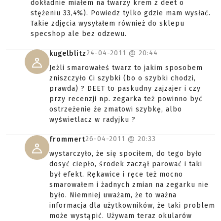
dokładnie miałem na twarzy krem z deet o
stężeniu 33,4%). Powiedz tylko gdzie mam wysłać.
Takie zdjęcia wysyłałem również do sklepu
specshop ale bez odzewu.
24-04-2011 @
20:44
kugelblitz
Jeżli smarowałeś twarz to jakim sposobem
zniszczyło Ci szybki (bo o szybki chodzi,
prawda) ? DEET to paskudny zajzajer i czy
przy recenzji np. zegarka też powinno być
ostrzeżenie że zmatowi szybkę, albo
wyświetlacz w radyjku ?
26-04-2011 @
20:33
frommert
wystarczyło, że się spociłem, do tego było
dosyć ciepło, środek zaczął parować i taki
był efekt. Rękawice i ręce też mocno
smarowałem i żadnych zmian na zegarku nie
było. Niemniej uważam, że to ważna
informacja dla użytkowników, że taki problem
może wystąpić. Używam teraz okularów