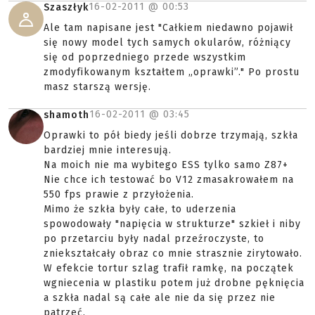
16-02-2011 @
00:53
Szaszłyk
Ale tam napisane jest "Całkiem niedawno pojawił
się nowy model tych samych okularów, różniący
się od poprzedniego przede wszystkim
zmodyfikowanym kształtem „oprawki”." Po prostu
masz starszą wersję.
16-02-2011 @
03:45
shamoth
Oprawki to pół biedy jeśli dobrze trzymają, szkła
bardziej mnie interesują.
Na moich nie ma wybitego ESS tylko samo Z87+
Nie chce ich testować bo V12 zmasakrowałem na
550 fps prawie z przyłożenia.
Mimo że szkła były całe, to uderzenia
spowodowały "napięcia w strukturze" szkieł i niby
po przetarciu były nadal przeźroczyste, to
zniekształcały obraz co mnie strasznie zirytowało.
W efekcie tortur szlag trafił ramkę, na początek
wgniecenia w plastiku potem już drobne pęknięcia
a szkła nadal są całe ale nie da się przez nie
patrzeć.