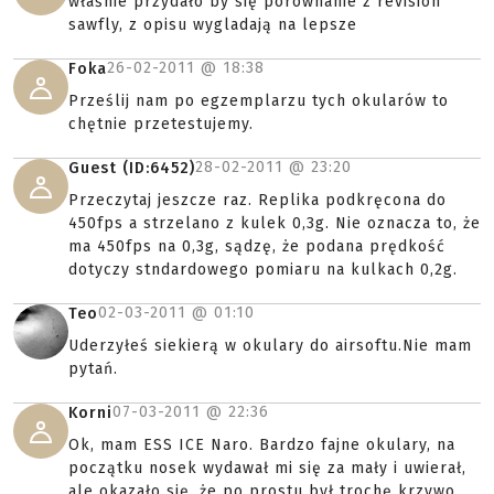
właśnie przydało by się porównanie z revision
sawfly, z opisu wygladają na lepsze
26-02-2011 @
18:38
Foka
Prześlij nam po egzemplarzu tych okularów to
chętnie przetestujemy.
28-02-2011 @
23:20
Guest (ID:6452)
Przeczytaj jeszcze raz. Replika podkręcona do
450fps a strzelano z kulek 0,3g. Nie oznacza to, że
ma 450fps na 0,3g, sądzę, że podana prędkość
dotyczy stndardowego pomiaru na kulkach 0,2g.
02-03-2011 @
01:10
Teo
Uderzyłeś siekierą w okulary do airsoftu.Nie mam
pytań.
07-03-2011 @
22:36
Korni
Ok, mam ESS ICE Naro. Bardzo fajne okulary, na
początku nosek wydawał mi się za mały i uwierał,
ale okazało się, że po prostu był trochę krzywo