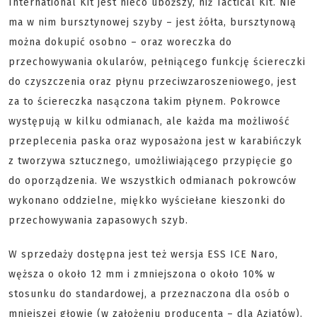
International Kit jest nieco uboższy, niż Tactical Kit. Nie
ma w nim bursztynowej szyby – jest żółta, bursztynową
można dokupić osobno – oraz woreczka do
przechowywania okularów, pełniącego funkcję ściereczki
do czyszczenia oraz płynu przeciwzaroszeniowego, jest
za to ściereczka nasączona takim płynem. Pokrowce
występują w kilku odmianach, ale każda ma możliwość
przeplecenia paska oraz wyposażona jest w karabińczyk
z tworzywa sztucznego, umożliwiającego przypięcie go
do oporządzenia. We wszystkich odmianach pokrowców
wykonano oddzielne, miękko wyściełane kieszonki do
przechowywania zapasowych szyb.
W sprzedaży dostępna jest też wersja ESS ICE Naro,
węższa o około 12 mm i zmniejszona o około 10% w
stosunku do standardowej, a przeznaczona dla osób o
mniejszej głowie (w założeniu producenta – dla Azjatów).