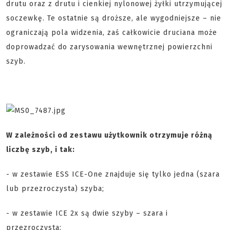
drutu oraz z drutu i cienkiej nylonowej żyłki utrzymującej
soczewkę. Te ostatnie są droższe, ale wygodniejsze – nie
ograniczają pola widzenia, zaś całkowicie druciana może
doprowadzać do zarysowania wewnętrznej powierzchni
szyb.
W zależności od zestawu użytkownik otrzymuje różną
liczbę szyb, i tak:
- w zestawie ESS ICE-One znajduje się tylko jedna (szara
lub przezroczysta) szyba;
- w zestawie ICE 2x są dwie szyby – szara i
przezroczysta;