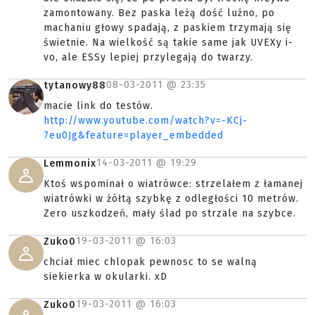
zamontowany. Bez paska leżą dość luźno, po
machaniu głowy spadają, z paskiem trzymają się
świetnie. Na wielkość są takie same jak UVEXy i-
vo, ale ESSy lepiej przylegają do twarzy.
08-03-2011 @
23:35
tytanowy88
macie link do testów.
http://www.youtube.com/watch?v=-KCj-
7eu0Jg&feature=player_embedded
14-03-2011 @
19:29
Lemmonix
Ktoś wspominał o wiatrówce: strzelałem z łamanej
wiatrówki w żółtą szybkę z odległości 10 metrów.
Zero uszkodzeń, mały ślad po strzale na szybce.
19-03-2011 @
16:03
Zuko0
chciał miec chlopak pewnosc to se walną
siekierka w okularki. xD
19-03-2011 @
16:03
Zuko0