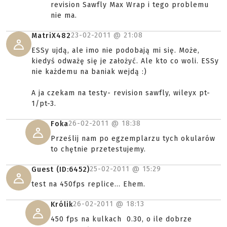
revision Sawfly Max Wrap i tego problemu
nie ma.
23-02-2011 @
21:08
MatriX482
ESSy ujdą, ale imo nie podobają mi się. Może,
kiedyś odważę się je założyć. Ale kto co woli. ESSy
nie każdemu na baniak wejdą :)
A ja czekam na testy- revision sawfly, wileyx pt-
1/pt-3.
26-02-2011 @
18:38
Foka
Prześlij nam po egzemplarzu tych okularów
to chętnie przetestujemy.
25-02-2011 @
15:29
Guest (ID:6452)
test na 450fps replice... Ehem.
26-02-2011 @
18:13
Królik
450 fps na kulkach 0.30, o ile dobrze