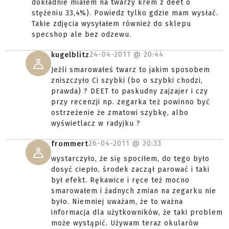
dokładnie miałem na twarzy krem z deet o
stężeniu 33,4%). Powiedz tylko gdzie mam wysłać.
Takie zdjęcia wysyłałem również do sklepu
specshop ale bez odzewu.
24-04-2011 @
20:44
kugelblitz
Jeżli smarowałeś twarz to jakim sposobem
zniszczyło Ci szybki (bo o szybki chodzi,
prawda) ? DEET to paskudny zajzajer i czy
przy recenzji np. zegarka też powinno być
ostrzeżenie że zmatowi szybkę, albo
wyświetlacz w radyjku ?
26-04-2011 @
20:33
frommert
wystarczyło, że się spociłem, do tego było
dosyć ciepło, środek zaczął parować i taki
był efekt. Rękawice i ręce też mocno
smarowałem i żadnych zmian na zegarku nie
było. Niemniej uważam, że to ważna
informacja dla użytkowników, że taki problem
może wystąpić. Używam teraz okularów