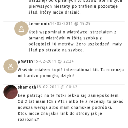
bardziej) od opisanych tu ESSów, ale na tych
pierwszych niestety po trafieniu pozostaje
ślad, który może drażnić.
14-03-2011 @
19:29
Lemmonix
Ktoś wspominał o wiatrówce: strzelałem z
łamanej wiatrówki w żółtą szybkę z
odległości 10 metrów. Zero uszkodzeń, mały
ślad po strzale na szybce.
15-02-2011 @
22:24
pMATEY
Właśnie miałem kupić international kit. Ta recenzja
mi bardzo pomogła, dzięki!
16-02-2011 @
00:42
shamoth
Eee patrząc na te fotki lekko się zaniepokoiłem.
Od 2 lat mam ICE i V12 i albo te z recenzji to jakaś
nowsza wersja albo mam chamskie podróbki.
Ktoś może zna jakiś link do strony jak je
rozróżnić?