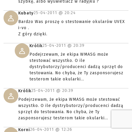
szybkę, albo wyświetlacz w radyjku ?
25-04-2011 @
20:24
Kubaty
Bardzo Was proszę o stestowanie okularów UVEX
i-vo .
Z góry dzięki.
25-04-2011 @
20:39
Królik
Podejrzewam, że ekipa WMASG może
stestować wszystko. O ile
dystrybutorzy/producenci dadzą sprzęt do
testowania. No chyba, że Ty zasponsorujesz
testerom takie okularki...
25-04-2011 @
20:39
Królik
Podejrzewam, że ekipa WMASG może stestować
wszystko. O ile dystrybutorzy/producenci dadzą
sprzęt do testowania. No chyba, że Ty
zasponsorujesz testerom takie okularki...
26-04-2011 @
12:26
Korni