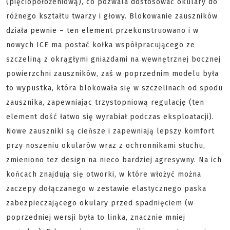
(pięciopołożeniową), co pozwala dostosować okulary do
różnego kształtu twarzy i głowy. Blokowanie zauszników
działa pewnie – ten element przekonstruowano i w
nowych ICE ma postać kołka współpracującego ze
szczeliną z okrągłymi gniazdami na wewnętrznej bocznej
powierzchni zauszników, zaś w poprzednim modelu była
to wypustka, która blokowała się w szczelinach od spodu
zausznika, zapewniając trzystopniową regulację (ten
element dość łatwo się wyrabiał podczas eksploatacji).
Nowe zauszniki są cieńsze i zapewniają lepszy komfort
przy noszeniu okularów wraz z ochronnikami słuchu,
zmieniono tez design na nieco bardziej agresywny. Na ich
końcach znajdują się otworki, w które włożyć można
zaczepy dołączanego w zestawie elastycznego paska
zabezpieczającego okulary przed spadnięciem (w
poprzedniej wersji była to linka, znacznie mniej