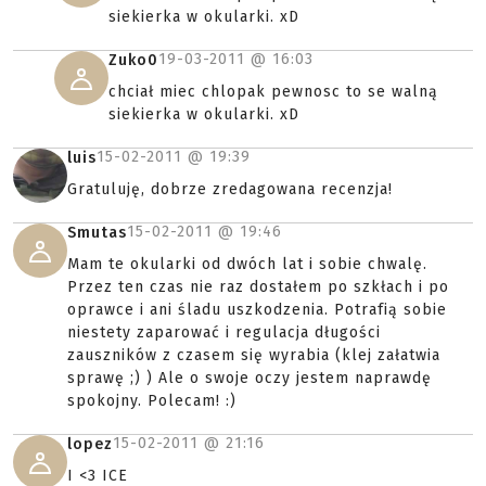
siekierka w okularki. xD
19-03-2011 @
16:03
Zuko0
chciał miec chlopak pewnosc to se walną
siekierka w okularki. xD
15-02-2011 @
19:39
luis
Gratuluję, dobrze zredagowana recenzja!
15-02-2011 @
19:46
Smutas
Mam te okularki od dwóch lat i sobie chwalę.
Przez ten czas nie raz dostałem po szkłach i po
oprawce i ani śladu uszkodzenia. Potrafią sobie
niestety zaparować i regulacja długości
zauszników z czasem się wyrabia (klej załatwia
sprawę ;) ) Ale o swoje oczy jestem naprawdę
spokojny. Polecam! :)
15-02-2011 @
21:16
lopez
I <3 ICE