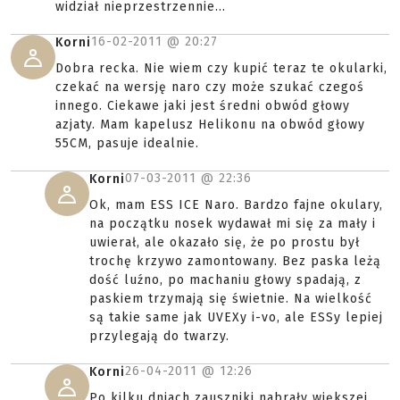
widział nieprzestrzennie...
16-02-2011 @
20:27
Korni
Dobra recka. Nie wiem czy kupić teraz te okularki,
czekać na wersję naro czy może szukać czegoś
innego. Ciekawe jaki jest średni obwód głowy
azjaty. Mam kapelusz Helikonu na obwód głowy
55CM, pasuje idealnie.
07-03-2011 @
22:36
Korni
Ok, mam ESS ICE Naro. Bardzo fajne okulary,
na początku nosek wydawał mi się za mały i
uwierał, ale okazało się, że po prostu był
trochę krzywo zamontowany. Bez paska leżą
dość luźno, po machaniu głowy spadają, z
paskiem trzymają się świetnie. Na wielkość
są takie same jak UVEXy i-vo, ale ESSy lepiej
przylegają do twarzy.
26-04-2011 @
12:26
Korni
Po kilku dniach zauszniki nabrały większej