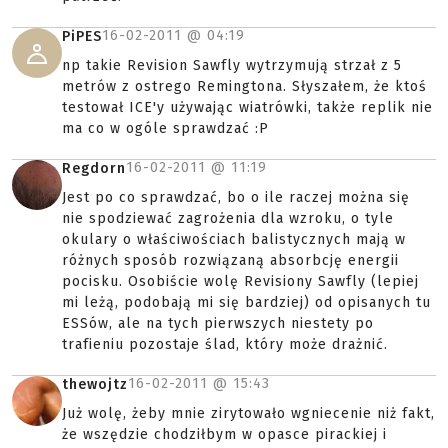
16-02-2011 @
04:19
PiPES
np takie Revision Sawfly wytrzymują strzał z 5
metrów z ostrego Remingtona. Słyszałem, że ktoś
testował ICE'y używając wiatrówki, także replik nie
ma co w ogóle sprawdzać :P
16-02-2011 @
11:19
Regdorn
Jest po co sprawdzać, bo o ile raczej można się
nie spodziewać zagrożenia dla wzroku, o tyle
okulary o właściwościach balistycznych mają w
różnych sposób rozwiązaną absorbcję energii
pocisku. Osobiście wolę Revisiony Sawfly (lepiej
mi leżą, podobają mi się bardziej) od opisanych tu
ESSów, ale na tych pierwszych niestety po
trafieniu pozostaje ślad, który może drażnić.
16-02-2011 @
15:43
thewojtz
Już wolę, żeby mnie zirytowało wgniecenie niż fakt,
że wszędzie chodziłbym w opasce pirackiej i