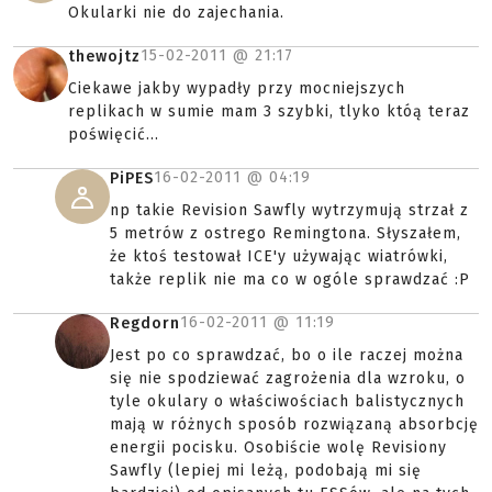
Okularki nie do zajechania.
15-02-2011 @
21:17
thewojtz
Ciekawe jakby wypadły przy mocniejszych
replikach w sumie mam 3 szybki, tlyko któą teraz
poświęcić...
16-02-2011 @
04:19
PiPES
np takie Revision Sawfly wytrzymują strzał z
5 metrów z ostrego Remingtona. Słyszałem,
że ktoś testował ICE'y używając wiatrówki,
także replik nie ma co w ogóle sprawdzać :P
16-02-2011 @
11:19
Regdorn
Jest po co sprawdzać, bo o ile raczej można
się nie spodziewać zagrożenia dla wzroku, o
tyle okulary o właściwościach balistycznych
mają w różnych sposób rozwiązaną absorbcję
energii pocisku. Osobiście wolę Revisiony
Sawfly (lepiej mi leżą, podobają mi się