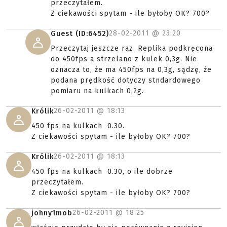
przeczytałem.
Z ciekawości spytam - ile byłoby OK? 700?
28-02-2011 @
23:20
Guest (ID:6452)
Przeczytaj jeszcze raz. Replika podkręcona
do 450fps a strzelano z kulek 0,3g. Nie
oznacza to, że ma 450fps na 0,3g, sądzę, że
podana prędkość dotyczy stndardowego
pomiaru na kulkach 0,2g.
26-02-2011 @
18:13
Królik
450 fps na kulkach 0.30.
Z ciekawości spytam - ile byłoby OK? 700?
26-02-2011 @
18:13
Królik
450 fps na kulkach 0.30, o ile dobrze
przeczytałem.
Z ciekawości spytam - ile byłoby OK? 700?
26-02-2011 @
18:25
johny1mob