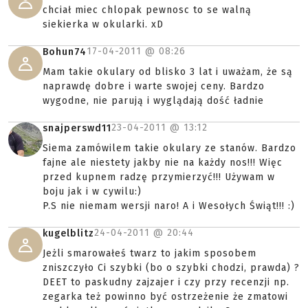
chciał miec chlopak pewnosc to se walną
siekierka w okularki. xD
17-04-2011 @
08:26
Bohun74
Mam takie okulary od blisko 3 lat i uważam, że są
naprawdę dobre i warte swojej ceny. Bardzo
wygodne, nie parują i wyglądają dość ładnie
23-04-2011 @
13:12
snajperswd11
Siema zamówilem takie okulary ze stanów. Bardzo
fajne ale niestety jakby nie na każdy nos!!! Więc
przed kupnem radzę przymierzyć!!! Używam w
boju jak i w cywilu:)
P.S nie niemam wersji naro! A i Wesołych Świąt!!! :)
24-04-2011 @
20:44
kugelblitz
Jeżli smarowałeś twarz to jakim sposobem
zniszczyło Ci szybki (bo o szybki chodzi, prawda) ?
DEET to paskudny zajzajer i czy przy recenzji np.
zegarka też powinno być ostrzeżenie że zmatowi