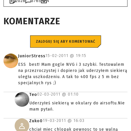
2028
3765
4
KOMENTARZE
ZALOGUJ SIĘ ABY KOMENTOWAĆ
15-02-2011 @
19:15
JuniorStress
ESS best! Mam gogle NVG i 3 szybki. Testowalem
na przezroczystej i dopiero jak uderzyłem siekierą
uległa uszkodzeniu. A tak to 400 fps z 5 m bez
specjalnych rys ;)
02-03-2011 @
01:10
Teo
Uderzyłeś siekierą w okulary do airsoftu.Nie
mam pytań.
19-03-2011 @
16:03
Zuko0
chciał miec chlopak pewnosc to se walną