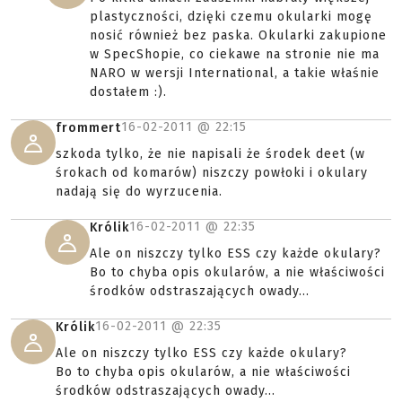
plastyczności, dzięki czemu okularki mogę
nosić również bez paska. Okularki zakupione
w SpecShopie, co ciekawe na stronie nie ma
NARO w wersji International, a takie właśnie
dostałem :).
16-02-2011 @
22:15
frommert
szkoda tylko, że nie napisali że środek deet (w
śrokach od komarów) niszczy powłoki i okulary
nadają się do wyrzucenia.
16-02-2011 @
22:35
Królik
Ale on niszczy tylko ESS czy każde okulary?
Bo to chyba opis okularów, a nie właściwości
środków odstraszających owady...
16-02-2011 @
22:35
Królik
Ale on niszczy tylko ESS czy każde okulary?
Bo to chyba opis okularów, a nie właściwości
środków odstraszających owady...