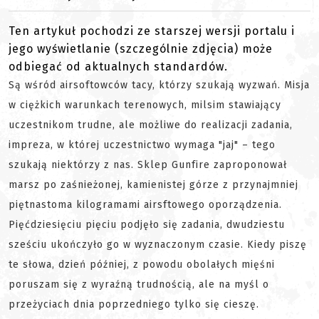
Ten artykuł pochodzi ze starszej wersji portalu i
jego wyświetlanie (szczególnie zdjęcia) może
odbiegać od aktualnych standardów.
Są wśród airsoftowców tacy, którzy szukają wyzwań. Misja
w ciężkich warunkach terenowych, milsim stawiający
uczestnikom trudne, ale możliwe do realizacji zadania,
impreza, w której uczestnictwo wymaga "jaj" – tego
szukają niektórzy z nas. Sklep Gunfire zaproponował
marsz po zaśnieżonej, kamienistej górze z przynajmniej
piętnastoma kilogramami airsftowego oporządzenia.
Pięćdziesięciu pięciu podjęło się zadania, dwudziestu
sześciu ukończyło go w wyznaczonym czasie. Kiedy piszę
te słowa, dzień później, z powodu obolałych mięśni
poruszam się z wyraźną trudnością, ale na myśl o
przeżyciach dnia poprzedniego tylko się cieszę.