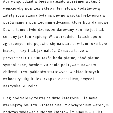
Aby wziąć udział w biegu należało wcześniej wykupić
wejściówkę poprzez sklep internetowy. Podstawową
zaletą rozwiązania była na pewno wysoka frekwencja w
porównaniu z poprzednimi edycjami, które były darmowe.
Dawno temu stwierdzono, że darowany koń nie jest tak
ceniony jak ten kupiony. W poprzednich latach sporo
zgłoszonych nie pojawiło się na starcie, w tym roku było
inaczej – czyli tak jak należy. Oznacza to, że w
przyszłości GF Point także będą płatne, choć płatne
symboliczne, bowiem 20 zł nie pokrywało nawet w
zbliżeniu tzw. pakietów startowych, w skład których
wchodziły: 1kg kulek, czapka z daszkiem, smycz i
naszywka GF Point.
Bieg podzielony został na dwie kategorie. Dla mnie
ważniejszą był tzw. Professional, z obciążeniem ważonym
podczas wydawania identyfikatorów (minimum – 10 kg