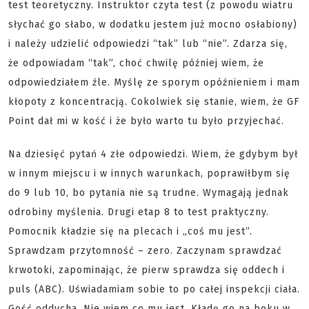
test teoretyczny. Instruktor czyta test (z powodu wiatru
słychać go słabo, w dodatku jestem już mocno osłabiony)
i należy udzielić odpowiedzi “tak” lub “nie”. Zdarza się,
że odpowiadam “tak”, choć chwilę później wiem, że
odpowiedziałem źle. Myślę ze sporym opóźnieniem i mam
kłopoty z koncentracją. Cokolwiek się stanie, wiem, że GF
Point dał mi w kość i że było warto tu było przyjechać.
Na dziesięć pytań 4 złe odpowiedzi. Wiem, że gdybym był
w innym miejscu i w innych warunkach, poprawiłbym się
do 9 lub 10, bo pytania nie są trudne. Wymagają jednak
odrobiny myślenia. Drugi etap 8 to test praktyczny.
Pomocnik kładzie się na plecach i „coś mu jest”.
Sprawdzam przytomność – zero. Zaczynam sprawdzać
krwotoki, zapominając, że pierw sprawdza się oddech i
puls (ABC). Uświadamiam sobie to po całej inspekcji ciała.
Gość oddycha. Nie wiem co mu jest. Kładę go na boku w