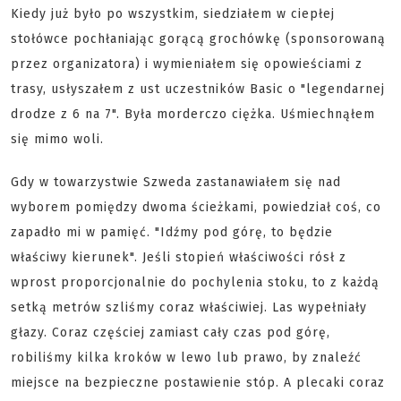
Kiedy już było po wszystkim, siedziałem w ciepłej
stołówce pochłaniając gorącą grochówkę (sponsorowaną
przez organizatora) i wymieniałem się opowieściami z
trasy, usłyszałem z ust uczestników Basic o "legendarnej
drodze z 6 na 7". Była morderczo ciężka. Uśmiechnąłem
się mimo woli.
Gdy w towarzystwie Szweda zastanawiałem się nad
wyborem pomiędzy dwoma ścieżkami, powiedział coś, co
zapadło mi w pamięć. "Idźmy pod górę, to będzie
właściwy kierunek". Jeśli stopień właściwości rósł z
wprost proporcjonalnie do pochylenia stoku, to z każdą
setką metrów szliśmy coraz właściwiej. Las wypełniały
głazy. Coraz częściej zamiast cały czas pod górę,
robiliśmy kilka kroków w lewo lub prawo, by znaleźć
miejsce na bezpieczne postawienie stóp. A plecaki coraz