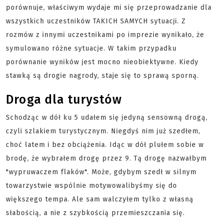
porównuje, właściwym wydaje mi się przeprowadzanie dla
wszystkich uczestników TAKICH SAMYCH sytuacji. Z
rozmów z innymi uczestnikami po imprezie wynikało, że
symulowano różne sytuacje. W takim przypadku
porównanie wyników jest mocno nieobiektywne. Kiedy
stawką są drogie nagrody, staje się to sprawą sporną.
Droga dla turystów
Schodząc w dół ku 5 udałem się jedyną sensowną drogą,
czyli szlakiem turystycznym. Niegdyś nim już szedłem,
choć latem i bez obciążenia. Idąc w dół plułem sobie w
brodę, że wybrałem drogę przez 9. Tą drogę nazwałbym
"wypruwaczem flaków". Może, gdybym szedł w silnym
towarzystwie wspólnie motywowalibyśmy się do
większego tempa. Ale sam walczyłem tylko z własną
słabością, a nie z szybkością przemieszczania się.