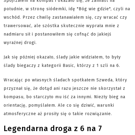
Spojrzałem na kompas i okazało się, że zamiast na
południe, w stronę siódemki, idę "Bóg wie gdzie", czyli na
wschód. Przez chwilę zastanawiałem się, czy wracać czy
trawersować, ale szóstka skutecznie wyprała mnie z
nadmiaru sił i postanowiłem się cofnąć do jakiejś
wyraźnej drogi.
Jak się później okazało, ślady jakie widziałem, to były
ślady biegaczy z kategorii Basic, którzy z 1 szli na 6.
Wracając po własnych śladach spotkałem Szweda, który
przyznał się, że dotąd ani razu jeszcze nie skorzystał z
kompasu, bo starczyło mu iść za innymi. Niezły bieg na
orientację, pomyślałem. Ale co się dziwić, warunki
atmosferyczne aż prosiły się o takie rozwiązanie.
Legendarna droga z 6 na 7