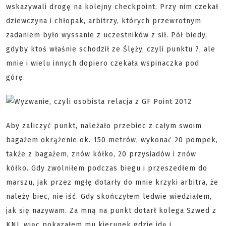
wskazywali drogę na kolejny checkpoint. Przy nim czekał
dziewczyna i chłopak, arbitrzy, których przewrotnym
zadaniem było wyssanie z uczestników z sił. Pół biedy,
gdyby ktoś właśnie schodził ze Ślęży, czyli punktu 7, ale
mnie i wielu innych dopiero czekała wspinaczka pod
górę.
Aby zaliczyć punkt, należało przebiec z całym swoim
bagażem okrążenie ok. 150 metrów, wykonać 20 pompek,
także z bagażem, znów kółko, 20 przysiadów i znów
kółko. Gdy zwolniłem podczas biegu i przeszedłem do
marszu, jak przez mgłę dotarły do mnie krzyki arbitra, że
należy biec, nie iść. Gdy skończyłem ledwie wiedziałem,
jak się nazywam. Za mną na punkt dotarł kolega Szwed z
KNJ, więc pokazałem mu kierunek gdzie idę i