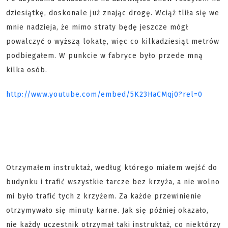
dziesiątkę, doskonale już znając drogę. Wciąż tliła się we
mnie nadzieja, że mimo straty będę jeszcze mógł
powalczyć o wyższą lokatę, więc co kilkadziesiąt metrów
podbiegałem. W punkcie w fabryce było przede mną
kilka osób.
http://www.youtube.com/embed/5K23HaCMqj0?rel=0
Otrzymałem instruktaż, według którego miałem wejść do
budynku i trafić wszystkie tarcze bez krzyża, a nie wolno
mi było trafić tych z krzyżem. Za każde przewinienie
otrzymywało się minuty karne. Jak się później okazało,
nie każdy uczestnik otrzymał taki instruktaż, co niektórzy