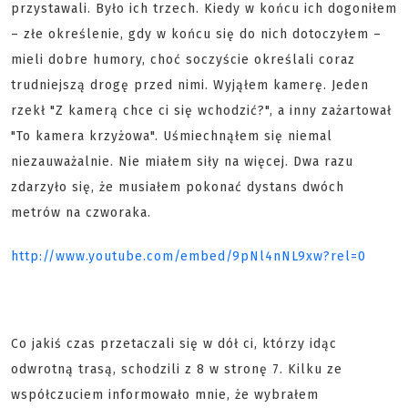
przystawali. Było ich trzech. Kiedy w końcu ich dogoniłem
– złe określenie, gdy w końcu się do nich dotoczyłem –
mieli dobre humory, choć soczyście określali coraz
trudniejszą drogę przed nimi. Wyjąłem kamerę. Jeden
rzekł "Z kamerą chce ci się wchodzić?", a inny zażartował
"To kamera krzyżowa". Uśmiechnąłem się niemal
niezauważalnie. Nie miałem siły na więcej. Dwa razu
zdarzyło się, że musiałem pokonać dystans dwóch
metrów na czworaka.
http://www.youtube.com/embed/9pNl4nNL9xw?rel=0
Co jakiś czas przetaczali się w dół ci, którzy idąc
odwrotną trasą, schodzili z 8 w stronę 7. Kilku ze
współczuciem informowało mnie, że wybrałem