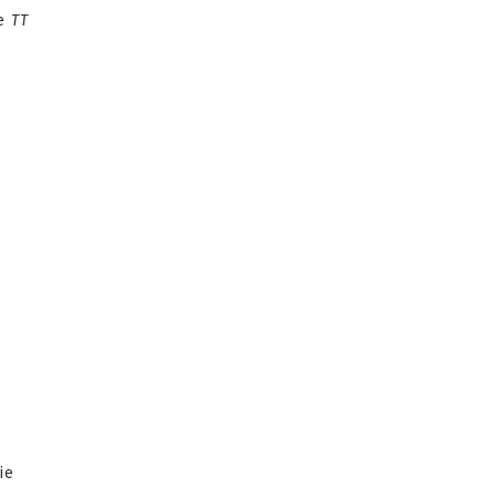
ie
TT
ie