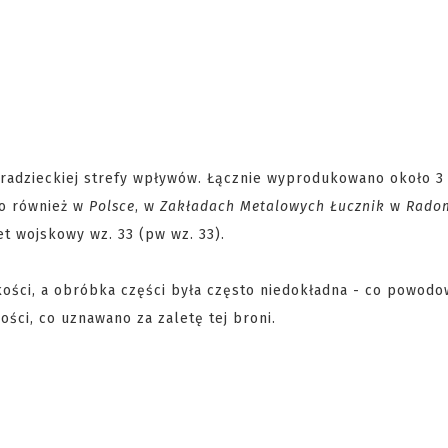
 radzieckiej strefy wpływów. Łącznie wyprodukowano około 3
o również w
Polsce
, w
Zakładach Metalowych Łucznik
w
Rado
t wojskowy wz. 33 (pw wz. 33).
kości, a obróbka części była często niedokładna - co powodo
ści, co uznawano za zaletę tej broni.