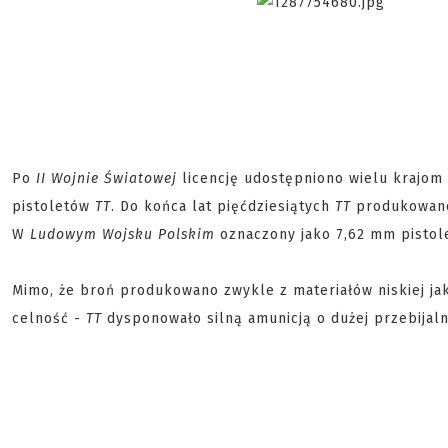
Po
II Wojnie Światowej
licencję udostępniono wielu krajom
pistoletów
TT
. Do końca lat pięćdziesiątych
TT
produkowan
W
Ludowym Wojsku Polskim
oznaczony jako 7,62 mm pistole
Mimo, że broń produkowano zwykle z materiałów niskiej ja
celność -
TT
dysponowało silną amunicją o dużej przebijalno