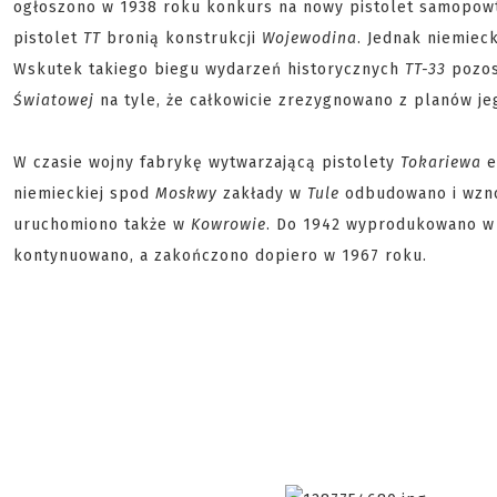
ogłoszono w 1938 roku konkurs na nowy pistolet samopowt
pistolet
TT
bronią konstrukcji
Wojewodina
. Jednak niemiec
Wskutek takiego biegu wydarzeń historycznych
TT-33
pozost
Światowej
na tyle, że całkowicie zrezygnowano z planów je
W czasie wojny fabrykę wytwarzającą pistolety
Tokariewa
e
niemieckiej spod
Moskwy
zakłady w
Tule
odbudowano i wzn
uruchomiono także w
Kowrowie
. Do 1942 wyprodukowano 
kontynuowano, a zakończono dopiero w 1967 roku.