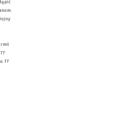
tąpić
lanom.
Wojny
armii
u
TT
tu
TT