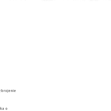
zbrojenie
nka o