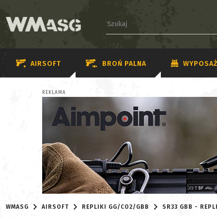
AIRSOFT
BROŃ PALNA
WYPOSAŻ
REKLAMA
WMASG
AIRSOFT
REPLIKI GG/CO2/GBB
SR33 GBB - REPL