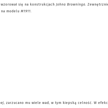
wzorował się na konstrukcjach
Johna Browninga
. Zewnętrzn
a na modelu
M1911
.
nej
, zarzucano mu wiele wad, w tym kiepską celność. W efekc