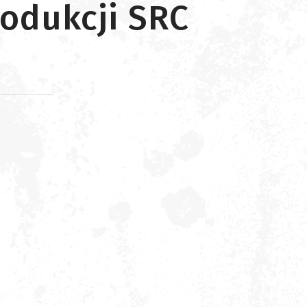
rodukcji SRC
d