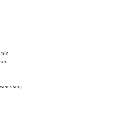
 mln
miu
.
wało słabą