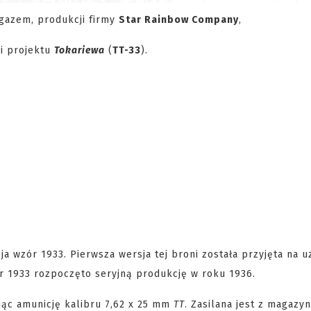
gazem, produkcji firmy
Star Rainbow Company
,
ni projektu
Tokariewa
(
TT-33
).
a wzór 1933. Pierwsza wersja tej broni została przyjęta na u
ór 1933 rozpoczęto seryjną produkcję w roku 1936.
ując amunicję kalibru 7,62 x 25 mm
TT
. Zasilana jest z magazy