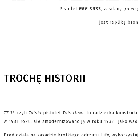
Pistolet
GBB
SR33
, zasilany
green
jest repliką bro
TROCHĘ HISTORII
TT-33
czyli
Tulski
pistolet
Tokariewa
to radziecka konstrukcj
w 1931 roku, ale zmodernizowano ją w roku 1933 i jako wz
Broń działa na zasadzie krótkiego odrzutu lufy, wykorzyst