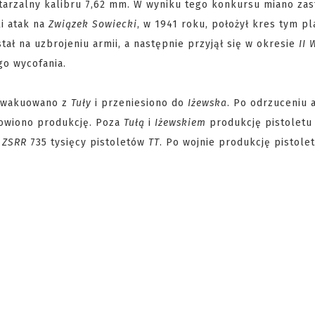
arzalny kalibru 7,62 mm. W wyniku tego konkursu miano zas
ki atak na
Związek Sowiecki
, w 1941 roku, położył kres tym p
ał na uzbrojeniu armii, a następnie przyjął się w okresie
II 
go wycofania.
wakuowano z
Tuły
i przeniesiono do
Iżewska
. Po odrzuceniu 
owiono produkcję. Poza
Tułą
i
Iżewskiem
produkcję pistolet
w
ZSRR
735 tysięcy pistoletów
TT
. Po wojnie produkcję pistole