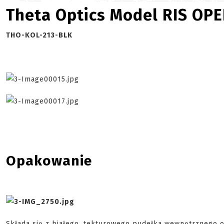
Theta Optics Model RIS OP
THO-KOL-213-BLK
Opakowanie
Składa się z białego, tekturowego pudełka wewnętrznego or