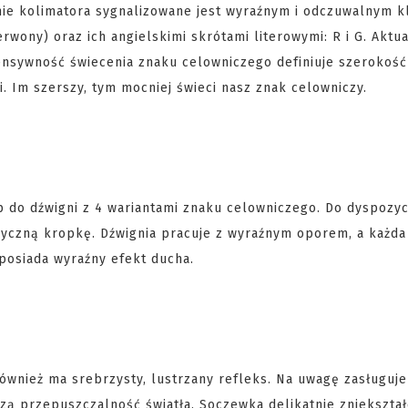
nie kolimatora sygnalizowane jest wyraźnym i odczuwalnym kl
rwony) oraz ich angielskimi skrótami literowymi: R i G. Aktua
ensywność świecenia znaku celowniczego definiuje szerokość
. Im szerszy, tym mocniej świeci nasz znak celowniczy.
p do dźwigni z 4 wariantami znaku celowniczego. Do dyspozyc
asyczną kropkę. Dźwignia pracuje z wyraźnym oporem, a każda
posiada wyraźny efekt ducha.
 również ma srebrzysty, lustrzany refleks. Na uwagę zasługuj
ą przepuszczalność światła. Soczewka delikatnie zniekształ