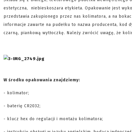
estetyczna, niebieskoszara etykieta. Opakowanie jest wyko
przedstawia zakupionego przez nas kolimatora, a na bokach
informacje zawarte na pudełku to nazwa producenta, kod d
czarną, piankową wytłoczkę. Należy zwrócić uwagę, że kol
W środku opakowania znajdziemy:
- kolimator;
- baterię CR2032;
- klucz hex do regulacji i montażu kolimatora;
- instrukcję obsługi w języku angielskim, będąca jednocze