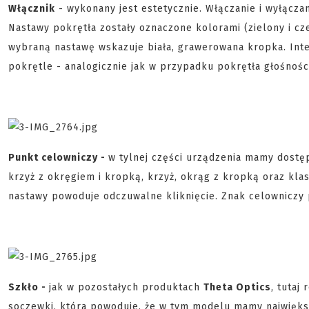
Włącznik
- wykonany jest estetycznie. Włączanie i wyłącza
Nastawy pokrętła zostały oznaczone kolorami (zielony i cze
wybraną nastawę wskazuje biała, grawerowana kropka. Int
pokrętle - analogicznie jak w przypadku pokrętła głośności
Punkt celowniczy -
w tylnej części urządzenia mamy dostę
krzyż z okręgiem i kropką, krzyż, okrąg z kropką oraz kl
nastawy powoduje odczuwalne kliknięcie. Znak celowniczy 
Szkło -
jak w pozostałych produktach
Theta Optics
, tutaj
soczewki, która powoduje, że w tym modelu mamy największ