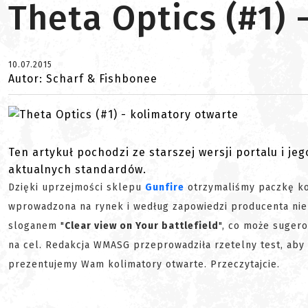
Theta Optics (#1) 
10.07.2015
Autor: Scharf & Fishbonee
Ten artykuł pochodzi ze starszej wersji portalu i je
aktualnych standardów.
Dzięki uprzejmości sklepu
Gunfire
otrzymaliśmy paczkę ko
wprowadzona na rynek i według zapowiedzi producenta ni
sloganem "
Clear view on Your battlefield
", co może suger
na cel. Redakcja WMASG przeprowadziła rzetelny test, aby
prezentujemy Wam kolimatory otwarte. Przeczytajcie.