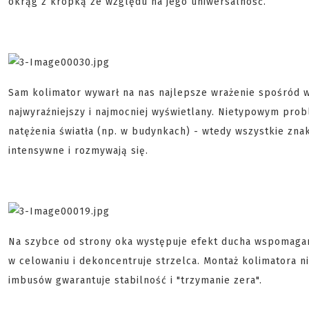
okrąg z kropką ze względu na jego uniwersalność.
Sam kolimator wywarł na nas najlepsze wrażenie spośród w
najwyraźniejszy i najmocniej wyświetlany. Nietypowym pr
natężenia światła (np. w budynkach) - wtedy wszystkie znak
intensywne i rozmywają się.
Na szybce od strony oka występuje efekt ducha wspomagan
w celowaniu i dekoncentruje strzelca. Montaż kolimatora n
imbusów gwarantuje stabilność i "trzymanie zera".