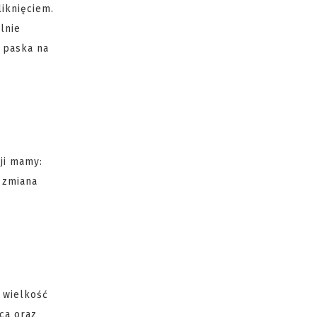
iknięciem.
lnie
 paska na
ji mamy:
 zmiana
e wielkość
ca oraz