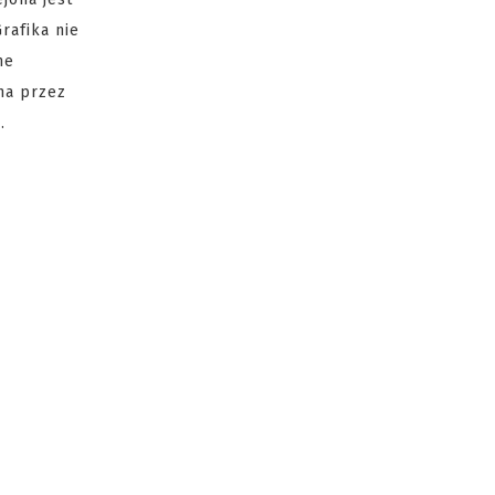
rafika nie
ne
na przez
.