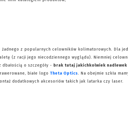
ą żadnego z popularnych celowników kolimatorowych. Dla jed
letę (z racji jego niecodziennego wyglądu). Niemniej celowni
z dbałością o szczegóły -
brak tutaj jakichkolwiek nadlewek
grawerowane, białe logo
Theta Optics
. Na obejmie szkła mam
taż dodatkowych akcesoriów takich jak latarka czy laser.