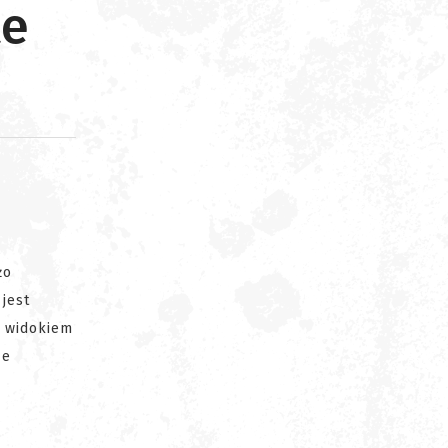
te
d
żo
jest
m widokiem
ze