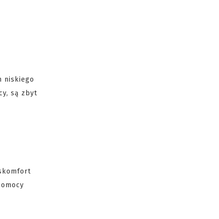
 niskiego
cy, są zbyt
skomfort
 pomocy