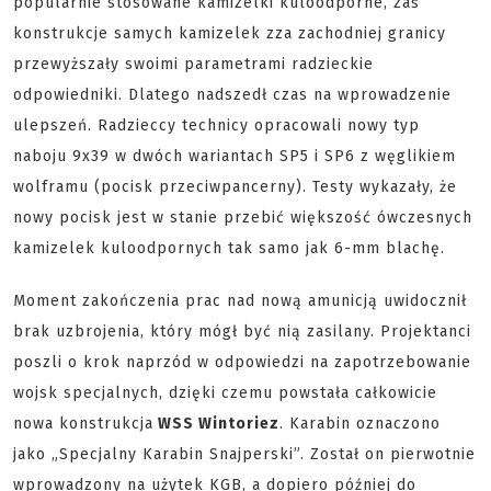
popularnie stosowane kamizelki kuloodporne, zaś
konstrukcje samych kamizelek zza zachodniej granicy
przewyższały swoimi parametrami radzieckie
odpowiedniki. Dlatego nadszedł czas na wprowadzenie
ulepszeń. Radzieccy technicy opracowali nowy typ
naboju 9x39 w dwóch wariantach SP5 i SP6 z węglikiem
wolframu (pocisk przeciwpancerny). Testy wykazały, że
nowy pocisk jest w stanie przebić większość ówczesnych
kamizelek kuloodpornych tak samo jak 6-mm blachę.
Moment zakończenia prac nad nową amunicją uwidocznił
brak uzbrojenia, który mógł być nią zasilany. Projektanci
poszli o krok naprzód w odpowiedzi na zapotrzebowanie
wojsk specjalnych, dzięki czemu powstała całkowicie
nowa konstrukcja
WSS Wintoriez
. Karabin oznaczono
jako „Specjalny Karabin Snajperski”. Został on pierwotnie
wprowadzony na użytek KGB, a dopiero później do