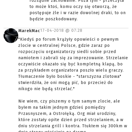
rozsądne zachowanie. Poza tym - przeczyta
to może ktoś, komu oczy się otworzą, że
postępuje źle i w razie dowolnej draki, to on
będzie poszkodowany.
17-04-2018 @
07:28
MarekMac
"Kiedyś po forum krążyły opowieści o pewnym
zlocie w centralnej Polsce, gdzie zaraz po
rozpoczęciu organizatorzy siedli sobie przed
namiotem i zabrali się za imprezowanie. Strzelanie
oczywiście okazało się być kompletną klapą, bo
za przykładem organizatora poszło wielu graczy.
Tłumaczenie było boskie - "starszyzna zlotowa"
stwierdziła, że oni mogą pić, bo przecież do
nikogo nie będą strzelać."
Nie wiem, czy piszemy o tym samym zlocie, ale
byłem na takim jednym gdzieś pomiędzy
Przasnyszem, a Ostrołęką. Org miał urodziny,
które zostały opite dzień przed strzelaniem, a w
dniu strzelania grill i kontra. Tłukłem się 300km w