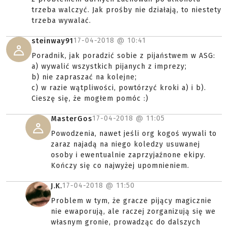
trzeba walczyć. Jak prośby nie działają, to niestety
trzeba wywalać.
17-04-2018 @
10:41
steinway91
Poradnik, jak poradzić sobie z pijaństwem w ASG:
a) wywalić wszystkich pijanych z imprezy;
b) nie zapraszać na kolejne;
c) w razie wątpliwości, powtórzyć kroki a) i b).
Cieszę się, że mogłem pomóc :)
17-04-2018 @
11:05
MasterGos
Powodzenia, nawet jeśli org kogoś wywali to
zaraz najadą na niego koledzy usuwanej
osoby i ewentualnie zaprzyjaźnone ekipy.
Kończy się co najwyżej upomnieniem.
17-04-2018 @
11:50
J.K.
Problem w tym, że gracze pijący magicznie
nie ewaporują, ale raczej zorganizują się we
własnym gronie, prowadząc do dalszych