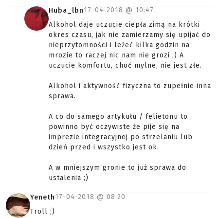
17-04-2018 @
10:47
Huba_lbn
Alkohol daje uczucie ciepła zimą na krótki
okres czasu, jak nie zamierzamy się upijać do
nieprzytomności i leżeć kilka godzin na
mrozie to raczej nic nam nie grozi ;) A
uczucie komfortu, choć mylne, nie jest złe.
Alkohol i aktywność fizyczna to zupełnie inna
sprawa.
A co do samego artykułu / felietonu to
powinno być oczywiste że pije się na
imprezie integracyjnej po strzelaniu lub
dzień przed i wszystko jest ok.
A w mniejszym gronie to już sprawa do
ustalenia ;)
17-04-2018 @
08:20
Yeneth
Troll ;)