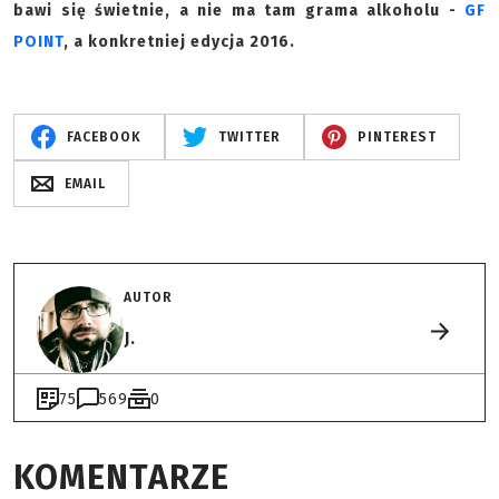
bawi się świetnie, a nie ma tam grama alkoholu -
GF
POINT
, a konkretniej edycja 2016.
FACEBOOK
TWITTER
PINTEREST
EMAIL
AUTOR
J.
75
569
0
KOMENTARZE