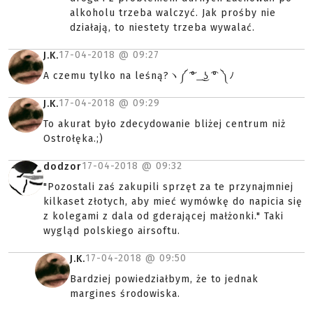
alkoholu trzeba walczyć. Jak prośby nie
działają, to niestety trzeba wywalać.
17-04-2018 @
09:27
J.K.
A czemu tylko na leśną?ヽ༼ ͠° ͟ ͜ʖ ͡° ༽ﾉ
17-04-2018 @
09:29
J.K.
To akurat było zdecydowanie bliżej centrum niż
Ostrołęka.;)
17-04-2018 @
09:32
dodzor
"Pozostali zaś zakupili sprzęt za te przynajmniej
kilkaset złotych, aby mieć wymówkę do napicia się
z kolegami z dala od gderającej małżonki." Taki
wygląd polskiego airsoftu.
17-04-2018 @
09:50
J.K.
Bardziej powiedziałbym, że to jednak
margines środowiska.