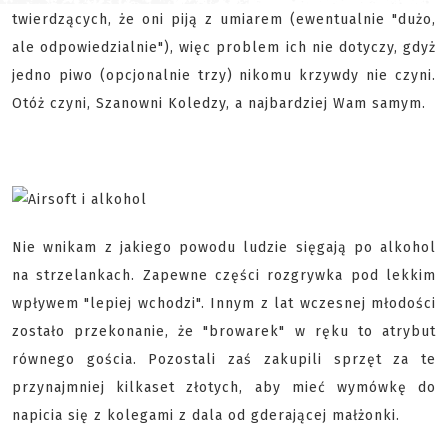
twierdzących, że oni piją z umiarem (ewentualnie "dużo,
ale odpowiedzialnie"), więc problem ich nie dotyczy, gdyż
jedno piwo (opcjonalnie trzy) nikomu krzywdy nie czyni.
Otóż czyni, Szanowni Koledzy, a najbardziej Wam samym.
Nie wnikam z jakiego powodu ludzie sięgają po alkohol
na strzelankach. Zapewne części rozgrywka pod lekkim
wpływem "lepiej wchodzi". Innym z lat wczesnej młodości
zostało przekonanie, że "browarek" w ręku to atrybut
równego gościa. Pozostali zaś zakupili sprzęt za te
przynajmniej kilkaset złotych, aby mieć wymówkę do
napicia się z kolegami z dala od gderającej małżonki.