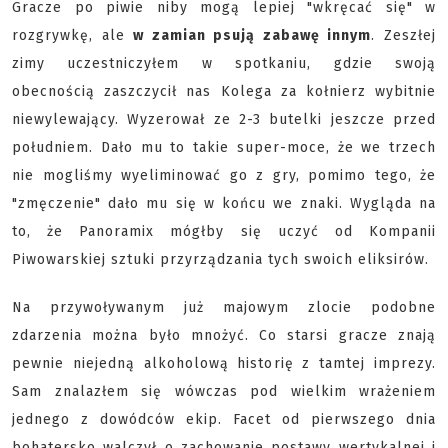
Gracze po piwie niby mogą lepiej "wkręcać się" w
rozgrywkę, ale
w zamian psują zabawę innym
. Zeszłej
zimy uczestniczyłem w spotkaniu, gdzie swoją
obecnością zaszczycił nas Kolega za kołnierz wybitnie
niewylewający. Wyzerował ze 2-3 butelki jeszcze przed
południem. Dało mu to takie super-moce, że we trzech
nie mogliśmy wyeliminować go z gry, pomimo tego, że
"zmęczenie" dało mu się w końcu we znaki. Wygląda na
to, że Panoramix mógłby się uczyć od Kompanii
Piwowarskiej sztuki przyrządzania tych swoich eliksirów.
Na przywoływanym już majowym zlocie podobne
zdarzenia można było mnożyć. Co starsi gracze znają
pewnie niejedną alkoholową historię z tamtej imprezy.
Sam znalazłem się wówczas pod wielkim wrażeniem
jednego z dowódców ekip. Facet od pierwszego dnia
bohatersko walczył o zachowanie postawy wertykalnej i