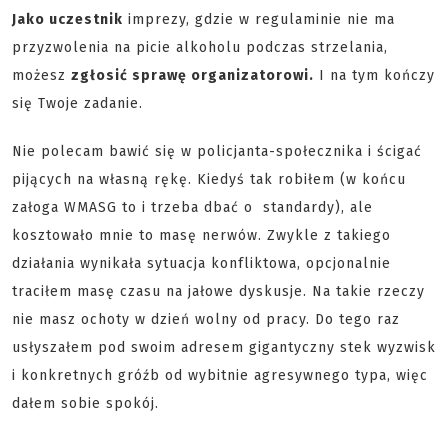
Jako uczestnik
imprezy, gdzie w regulaminie nie ma
przyzwolenia na picie alkoholu podczas strzelania,
możesz
zgłosić sprawę organizatorowi.
I na tym kończy
się Twoje zadanie.
Nie polecam bawić się w policjanta-społecznika i ścigać
pijących na własną rękę. Kiedyś tak robiłem (w końcu
załoga WMASG to i trzeba dbać o standardy), ale
kosztowało mnie to masę nerwów. Zwykle z takiego
działania wynikała sytuacja konfliktowa, opcjonalnie
traciłem masę czasu na jałowe dyskusje. Na takie rzeczy
nie masz ochoty w dzień wolny od pracy. Do tego raz
usłyszałem pod swoim adresem gigantyczny stek wyzwisk
i konkretnych gróźb od wybitnie agresywnego typa, więc
dałem sobie spokój.