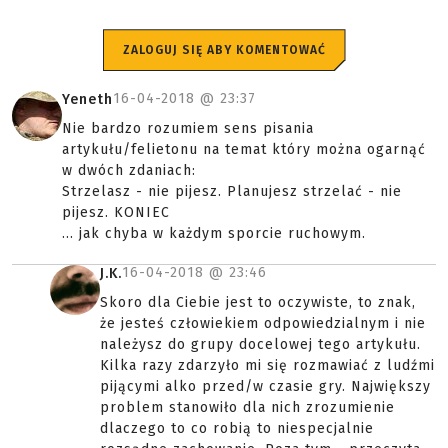
ZALOGUJ SIĘ ABY KOMENTOWAĆ
16-04-2018 @
23:37
Yeneth
Nie bardzo rozumiem sens pisania
artykułu/felietonu na temat który można ogarnąć
w dwóch zdaniach:
Strzelasz - nie pijesz. Planujesz strzelać - nie
pijesz. KONIEC
... jak chyba w każdym sporcie ruchowym.
16-04-2018 @
23:46
J.K.
Skoro dla Ciebie jest to oczywiste, to znak,
że jesteś człowiekiem odpowiedzialnym i nie
należysz do grupy docelowej tego artykułu.
Kilka razy zdarzyło mi się rozmawiać z ludźmi
pijącymi alko przed/w czasie gry. Największy
problem stanowiło dla nich zrozumienie
dlaczego to co robią to niespecjalnie