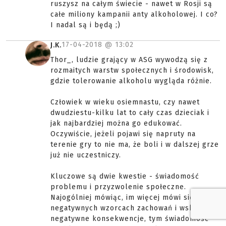
ruszysz na całym świecie - nawet w Rosji są
całe miliony kampanii anty alkoholowej. I co?
I nadal są i będą ;)
17-04-2018 @
13:02
J.K.
Thor_, ludzie grający w ASG wywodzą się z
rozmaitych warstw społecznych i środowisk,
gdzie tolerowanie alkoholu wygląda różnie.
Człowiek w wieku osiemnastu, czy nawet
dwudziestu-kilku lat to cały czas dzieciak i
jak najbardziej można go edukować.
Oczywiście, jeżeli pojawi się napruty na
terenie gry to nie ma, że boli i w dalszej grze
już nie uczestniczy.
Kluczowe są dwie kwestie - świadomość
problemu i przyzwolenie społeczne.
Najogólniej mówiąc, im więcej mówi się o
negatywnych wzorcach zachowań i wskazuje
negatywne konsekwencje, tym świadomość