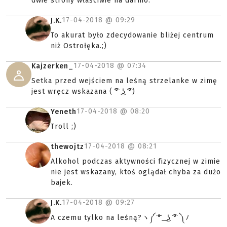
dwie strony właściwie na darmo.
17-04-2018 @
09:29
J.K.
To akurat było zdecydowanie bliżej centrum
niż Ostrołęka.;)
17-04-2018 @
07:34
Kajzerken_
Setka przed wejściem na leśną strzelanke w zimę
jest wręcz wskazana ( ͡° ͜ʖ ͡°)
17-04-2018 @
08:20
Yeneth
Troll ;)
17-04-2018 @
08:21
thewojtz
Alkohol podczas aktywności fizycznej w zimie
nie jest wskazany, ktoś oglądał chyba za dużo
bajek.
17-04-2018 @
09:27
J.K.
A czemu tylko na leśną?ヽ༼ ͠° ͟ ͜ʖ ͡° ༽ﾉ