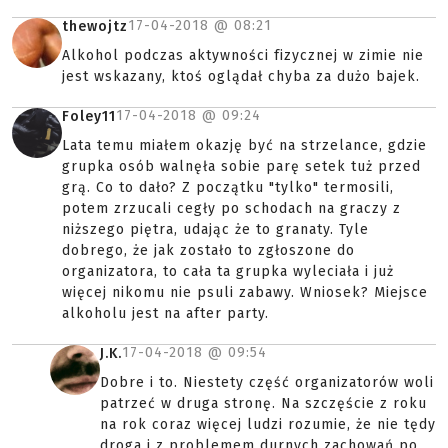
17-04-2018 @
08:21
thewojtz
Alkohol podczas aktywności fizycznej w zimie nie
jest wskazany, ktoś oglądał chyba za dużo bajek.
17-04-2018 @
09:24
Foley11
Lata temu miałem okazję być na strzelance, gdzie
grupka osób walnęła sobie parę setek tuż przed
grą. Co to dało? Z początku "tylko" termosili,
potem zrzucali cegły po schodach na graczy z
niższego piętra, udając że to granaty. Tyle
dobrego, że jak zostało to zgłoszone do
organizatora, to cała ta grupka wyleciała i już
więcej nikomu nie psuli zabawy. Wniosek? Miejsce
alkoholu jest na after party.
17-04-2018 @
09:54
J.K.
Dobre i to. Niestety część organizatorów woli
patrzeć w druga stronę. Na szczęście z roku
na rok coraz więcej ludzi rozumie, że nie tędy
droga i z problemem durnych zachowań po