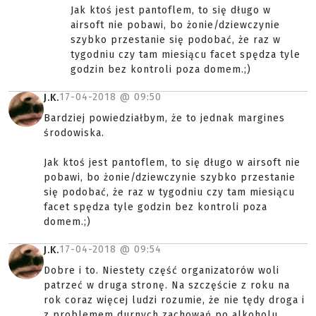
Jak ktoś jest pantoflem, to się długo w
airsoft nie pobawi, bo żonie/dziewczynie
szybko przestanie się podobać, że raz w
tygodniu czy tam miesiącu facet spędza tyle
godzin bez kontroli poza domem.;)
17-04-2018 @
09:50
J.K.
Bardziej powiedziałbym, że to jednak margines
środowiska.
Jak ktoś jest pantoflem, to się długo w airsoft nie
pobawi, bo żonie/dziewczynie szybko przestanie
się podobać, że raz w tygodniu czy tam miesiącu
facet spędza tyle godzin bez kontroli poza
domem.;)
17-04-2018 @
09:54
J.K.
Dobre i to. Niestety część organizatorów woli
patrzeć w druga stronę. Na szczęście z roku na
rok coraz więcej ludzi rozumie, że nie tędy droga i
z problemem durnych zachowań po alkoholu