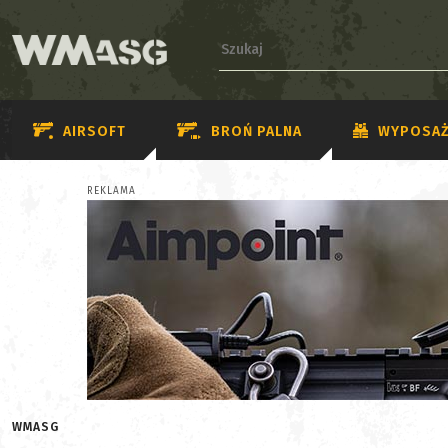
AIRSOFT
BROŃ PALNA
WYPOSAŻ
REKLAMA
WMASG