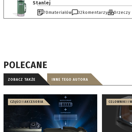
Stanlej
70
materiałów
32
komentarzy
0
rzeczy
POLECANE
ZOBACZ TAKŻE
INNE TEGO AUTORA
CZĘŚCI I AKCESORIA
CELOWNIKI I 