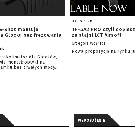
03.08.2026
G-Shot montuje
TP-5A2 PRO czyli dopies
na Glocku bez frezowania
ze stajni LCT Airsoft
Grzegorz Woźnica
zuk
Nowa propozycja na rynku j
krokolimator dla Glocków,
wia montaż optyki na
amku bez trwałych mody...
WYPOSAŻENIE