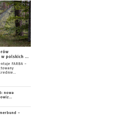
orów
w polskich ...
entuje FARBA –
ktowany
rednie...
6: nowa
owiz...
mmerbund –