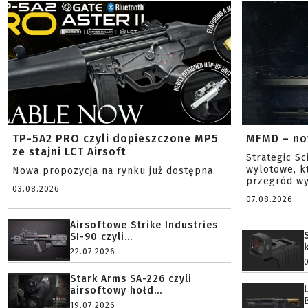
TP-5A2 PRO czyli dopieszczone MP5
MFMD – no
ze stajni LCT Airsoft
Strategic S
wylotowe, k
Nowa propozycja na rynku już dostępna.
przegród wy
03.08.2026
07.08.2026
Airsoftowe Strike Industries
SI-90 czyli...
22.07.2026
Stark Arms SA-226 czyli
airsoftowy hołd...
19.07.2026