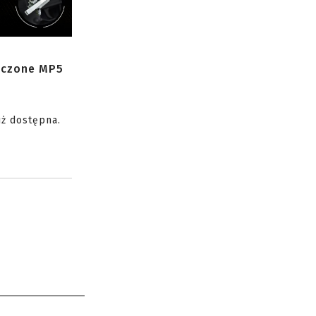
zczone MP5
uż dostępna.