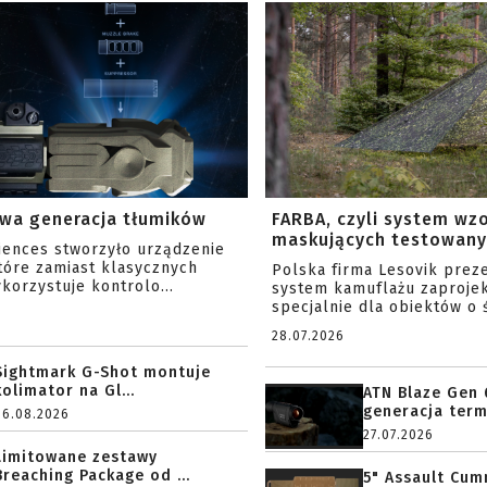
wa generacja tłumików
FARBA, czyli system wz
maskujących testowany 
ciences stworzyło urządzenie
tóre zamiast klasycznych
Polska firma Lesovik prez
korzystuje kontrolo...
system kamuflażu zaproje
specjalnie dla obiektów o ś
28.07.2026
Sightmark G-Shot montuje
kolimator na Gl...
ATN Blaze Gen 
generacja term
06.08.2026
27.07.2026
Limitowane zestawy
Breaching Package od ...
5" Assault Cu