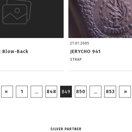
21.07.2005
R Blow-Back
JERYCHO 941
STRAP
«
1
848
850
853
»
…
849
…
SILVER PARTNER