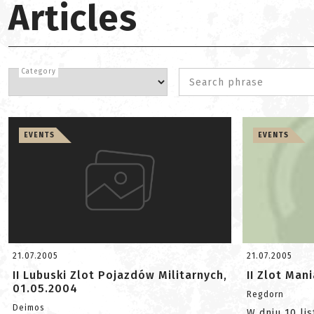
Articles
Category
Search phrase
EVENTS
EVENTS
21.07.2005
21.07.2005
II Lubuski Zlot Pojazdów Militarnych,
II Zlot Man
01.05.2004
Regdorn
Deimos
W dniu 10 lis