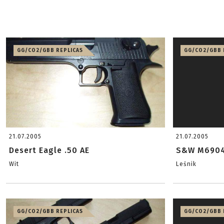
GG/CO2/GBB REPLICAS
GG/CO2/GBB 
21.07.2005
21.07.2005
Desert Eagle .50 AE
S&W M690
Wit
Leśnik
GG/CO2/GBB REPLICAS
GG/CO2/GBB 