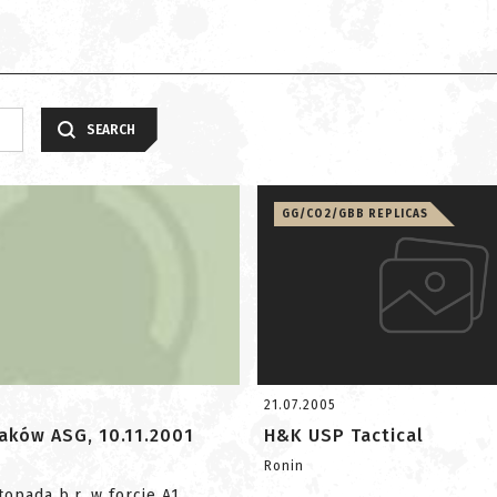
SEARCH
GG/CO2/GBB REPLICAS
21.07.2005
iaków ASG, 10.11.2001
H&K USP Tactical
Ronin
topada b.r. w forcie A1