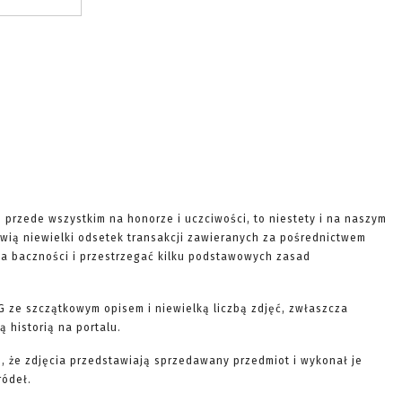
e przede wszystkim na honorze i uczciwości, to niestety i na naszym
wią niewielki odsetek transakcji zawieranych za pośrednictwem
ę na baczności i przestrzegać kilku podstawowych zasad
G ze szczątkowym opisem i niewielką liczbą zdjęć, zwłaszcza
 historią na portalu.
, że zdjęcia przedstawiają sprzedawany przedmiot i wykonał je
ródeł.