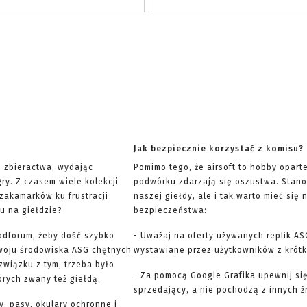
Jak bezpiecznie korzystać z komisu?
ę zbieractwa, wydając
Pomimo tego, że airsoft to hobby opart
ry. Z czasem wiele kolekcji
podwórku zdarzają się oszustwa. Stano
 zakamarków ku frustracji
naszej giełdy, ale i tak warto mieć si
u na giełdzie?
bezpieczeństwa:
odforum, żeby dość szybko
- Uważaj na oferty używanych replik AS
woju środowiska ASG chętnych
wystawiane przez użytkowników z krótką
związku z tym, trzeba było
- Za pomocą Google Grafika upewnij się
órych zwany też giełdą.
sprzedający, a nie pochodzą z innych ź
y, pasy, okulary ochronne i