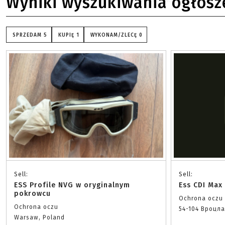
Wyniki wyszukiwania ogłosz
SPRZEDAM
5
KUPIĘ
1
WYKONAM/ZLECĘ
0
Sell:
Sell:
ESS Profile NVG w oryginalnym
Ess CDI Max
pokrowcu
Ochrona oczu
Ochrona oczu
54-104 Вроцл
Warsaw, Poland