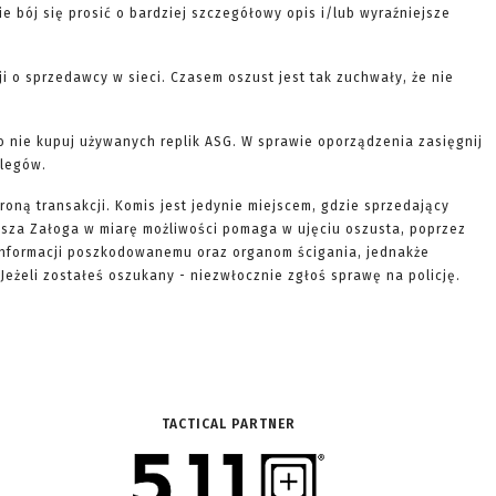
nie bój się prosić o bardziej szczegółowy opis i/lub wyraźniejsze
ji o sprzedawcy w sieci. Czasem oszust jest tak zuchwały, że nie
to nie kupuj używanych replik ASG. W sprawie oporządzenia zasięgnij
olegów.
roną transakcji. Komis jest jedynie miejscem, gdzie sprzedający
Nasza Załoga w miarę możliwości pomaga w ujęciu oszusta, poprzez
informacji poszkodowanemu oraz organom ścigania, jednakże
Jeżeli zostałeś oszukany - niezwłocznie zgłoś sprawę na policję.
TACTICAL PARTNER