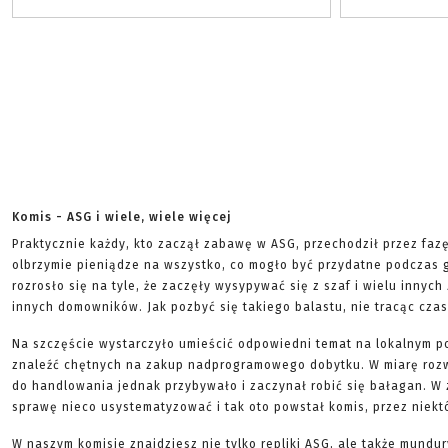
Komis - ASG i wiele, wiele więcej
Praktycznie każdy, kto zaczął zabawę w ASG, przechodził przez faz
olbrzymie pieniądze na wszystko, co mogło być przydatne podczas g
rozrosło się na tyle, że zaczęły wysypywać się z szaf i wielu innych
innych domowników. Jak pozbyć się takiego balastu, nie tracąc czas
Na szczęście wystarczyło umieścić odpowiedni temat na lokalnym p
znaleźć chętnych na zakup nadprogramowego dobytku. W miarę roz
do handlowania jednak przybywało i zaczynał robić się bałagan. W 
sprawę nieco usystematyzować i tak oto powstał komis, przez niekt
W naszym komisie znajdziesz nie tylko repliki ASG, ale także mundur