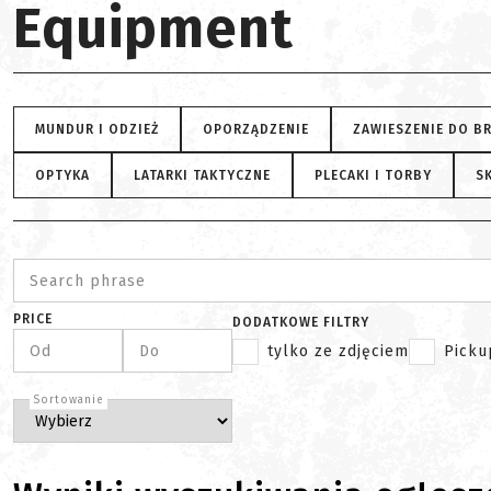
Equipment
MUNDUR I ODZIEŻ
OPORZĄDZENIE
ZAWIESZENIE DO B
OPTYKA
LATARKI TAKTYCZNE
PLECAKI I TORBY
SK
Search phrase
PRICE
DODATKOWE FILTRY
Od
Do
tylko ze zdjęciem
Picku
Sortowanie