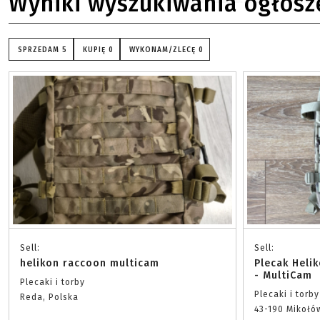
Wyniki wyszukiwania ogłosz
SPRZEDAM
5
KUPIĘ
0
WYKONAM/ZLECĘ
0
Sell:
Sell:
helikon raccoon multicam
Plecak Heli
- MultiCam
Plecaki i torby
Plecaki i torby
Reda, Polska
43-190 Mikołó