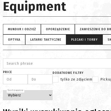
Equipment
MUNDUR I ODZIEŻ
OPORZĄDZENIE
ZAWIESZENIE DO B
OPTYKA
LATARKI TAKTYCZNE
PLECAKI I TORBY
SK
Search phrase
PRICE
DODATKOWE FILTRY
Od
Do
tylko ze zdjęciem
Picku
Sortowanie