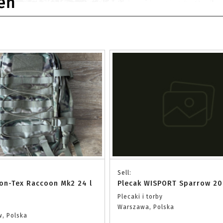
eń
Sell:
kon-Tex Raccoon Mk2 24 l
Plecak WISPORT Sparrow 20l
Plecaki i torby
Warszawa, Polska
w, Polska