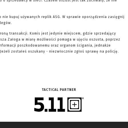
ji o sprzedawcy w sieci. Czasem oszust jest tak zuchwały, że nie
to nie kupuj używanych replik ASG. W sprawie oporządzenia zasięgnij
olegów.
roną transakcji. Komis jest jedynie miejscem, gdzie sprzedający
Nasza Załoga w miarę możliwości pomaga w ujęciu oszusta, poprzez
informacji poszkodowanemu oraz organom ścigania, jednakże
Jeżeli zostałeś oszukany - niezwłocznie zgłoś sprawę na policję.
TACTICAL PARTNER