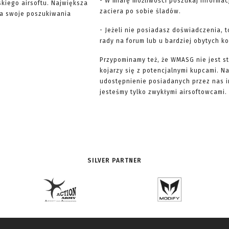
- W miarę możliwości poszukaj informac
skiego airsoftu. Największa
zaciera po sobie śladów.
yna swoje poszukiwania
- Jeżeli nie posiadasz doświadczenia, 
rady na forum lub u bardziej obytych k
Przypominamy też, że WMASG nie jest st
kojarzy się z potencjalnymi kupcami. 
udostępnienie posiadanych przez nas 
jesteśmy tylko zwykłymi airsoftowcami. 
SILVER PARTNER