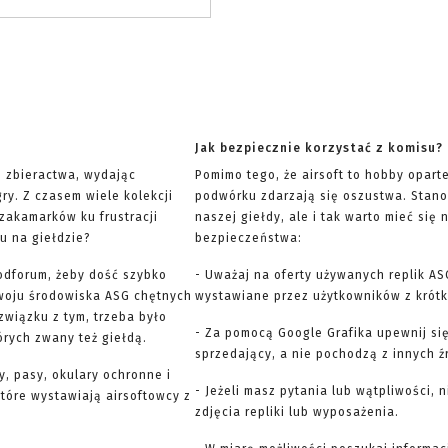
Jak bezpiecznie korzystać z komisu?
ę zbieractwa, wydając
Pomimo tego, że airsoft to hobby opart
ry. Z czasem wiele kolekcji
podwórku zdarzają się oszustwa. Stano
 zakamarków ku frustracji
naszej giełdy, ale i tak warto mieć si
u na giełdzie?
bezpieczeństwa:
odforum, żeby dość szybko
- Uważaj na oferty używanych replik AS
woju środowiska ASG chętnych
wystawiane przez użytkowników z krótką
związku z tym, trzeba było
- Za pomocą Google Grafika upewnij się
órych zwany też giełdą.
sprzedający, a nie pochodzą z innych ź
y, pasy, okulary ochronne i
- Jeżeli masz pytania lub wątpliwości, 
 które wystawiają airsoftowcy z
zdjęcia repliki lub wyposażenia.