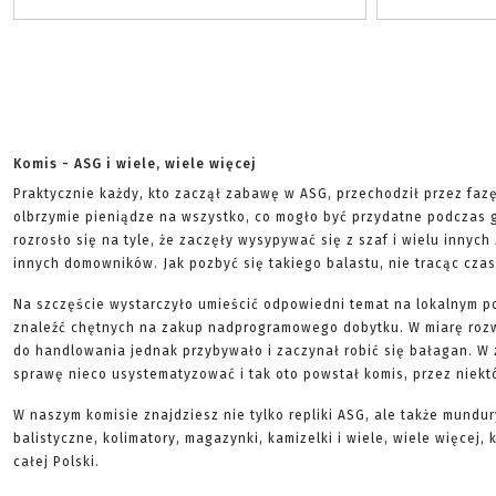
Komis - ASG i wiele, wiele więcej
Praktycznie każdy, kto zaczął zabawę w ASG, przechodził przez faz
olbrzymie pieniądze na wszystko, co mogło być przydatne podczas g
rozrosło się na tyle, że zaczęły wysypywać się z szaf i wielu innych
innych domowników. Jak pozbyć się takiego balastu, nie tracąc czas
Na szczęście wystarczyło umieścić odpowiedni temat na lokalnym p
znaleźć chętnych na zakup nadprogramowego dobytku. W miarę roz
do handlowania jednak przybywało i zaczynał robić się bałagan. W 
sprawę nieco usystematyzować i tak oto powstał komis, przez niekt
W naszym komisie znajdziesz nie tylko repliki ASG, ale także mundur
balistyczne, kolimatory, magazynki, kamizelki i wiele, wiele więcej,
całej Polski.