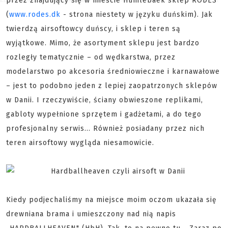
przez znajdujący się w mieście Humlebaek sklep RODES
(
www.rodes.dk
- strona niestety w języku duńskim). Jak
twierdzą airsoftowcy duńscy, i sklep i teren są
wyjątkowe. Mimo, że asortyment sklepu jest bardzo
rozległy tematycznie – od wędkarstwa, przez
modelarstwo po akcesoria średniowieczne i karnawałowe
– jest to podobno jeden z lepiej zaopatrzonych sklepów
w Danii. I rzeczywiście, ściany obwieszone replikami,
gabloty wypełnione sprzętem i gadżetami, a do tego
profesjonalny serwis... Również posiadany przez nich
teren airsoftowy wygląda niesamowicie.
Kiedy podjechaliśmy na miejsce moim oczom ukazała się
drewniana brama i umieszczony nad nią napis