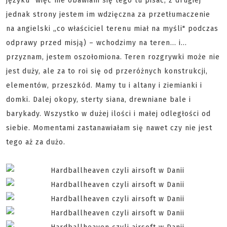
języku" więc nie obawiam się tego tu pisać, z drugiej
jednak strony jestem im wdzięczna za przetłumaczenie
na angielski „co właściciel terenu miał na myśli" podczas
odprawy przed misją) – wchodzimy na teren... i...
przyznam, jestem oszołomiona. Teren rozgrywki może nie
jest duży, ale za to roi się od przeróżnych konstrukcji,
elementów, przeszkód. Mamy tu i altany i ziemianki i
domki. Dalej okopy, sterty siana, drewniane bale i
barykady. Wszystko w dużej ilości i małej odległości od
siebie. Momentami zastanawiałam się nawet czy nie jest
tego aż za dużo.