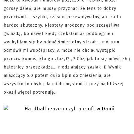
Może to kwestia humorów pożyczonej repliki, może
gorszy dzień, ale muszę przyznać, że Jens to dobry
przeciwnik – szybki, czasem przewidywalny, ale za to
bardzo skuteczny. Niestety urodzony pod szczęśliwa
gwiazdą, bo nawet kiedy czekałam aż podbiegnie i
wychyliłam się by oddać śmiertelny strzał.... mój gun
odmówił mi współpracy. A może nie chciał wystąpić
przeciw komuś, kto go złożył? ;P Cóż, jak to się mówi: złej
baletnicy przeszkadza... niedziałający gaziak :D Wynik
miażdżący 5:0 potem dużo kpin do zniesienia, ale
wszystko to chyba da mi do myślenia i przy najbliższej
okazji więcej potrenuję...