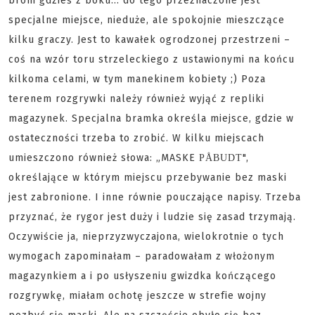
broni gdzieś z boku... do tego przeznaczone jest
specjalne miejsce, nieduże, ale spokojnie mieszczące
kilku graczy. Jest to kawałek ogrodzonej przestrzeni –
coś na wzór toru strzeleckiego z ustawionymi na końcu
kilkoma celami, w tym manekinem kobiety ;) Poza
terenem rozgrywki należy również wyjąć z repliki
magazynek. Specjalna bramka określa miejsce, gdzie w
ostateczności trzeba to zrobić. W kilku miejscach
umieszczono również słowa: „MASKE
",
PÅBUDT
określające w którym miejscu przebywanie bez maski
jest zabronione. I inne równie pouczające napisy. Trzeba
przyznać, że rygor jest duży i ludzie się zasad trzymają.
Oczywiście ja, nieprzyzwyczajona, wielokrotnie o tych
wymogach zapominałam – paradowałam z włożonym
magazynkiem a i po usłyszeniu gwizdka kończącego
rozgrywkę, miałam ochotę jeszcze w strefie wojny