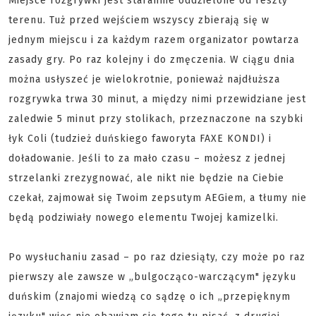
Miejsce rozgrywki jest starannie oddzielone od reszty
terenu. Tuż przed wejściem wszyscy zbierają się w
jednym miejscu i za każdym razem organizator powtarza
zasady gry. Po raz kolejny i do zmęczenia. W ciągu dnia
można usłyszeć je wielokrotnie, ponieważ najdłuższa
rozgrywka trwa 30 minut, a między nimi przewidziane jest
zaledwie 5 minut przy stolikach, przeznaczone na szybki
łyk Coli (tudzież duńskiego faworyta FAXE KONDI) i
doładowanie. Jeśli to za mało czasu – możesz z jednej
strzelanki zrezygnować, ale nikt nie będzie na Ciebie
czekał, zajmował się Twoim zepsutym AEGiem, a tłumy nie
będą podziwiały nowego elementu Twojej kamizelki.
Po wysłuchaniu zasad – po raz dziesiąty, czy może po raz
pierwszy ale zawsze w „bulgocząco-warczącym" języku
duńskim (znajomi wiedzą co sądzę o ich „przepięknym