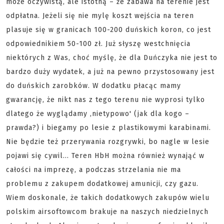
może oczywistą, ale istotną – że zabawa na terenie jest
odpłatna. Jeżeli się nie mylę koszt wejścia na teren
plasuje się w granicach 100-200 duńskich koron, co jest
odpowiednikiem 50-100 zł. Już słyszę westchnięcia
niektórych z Was, choć myślę, że dla Duńczyka nie jest to
bardzo duży wydatek, a już na pewno przystosowany jest
do duńskich zarobków. W dodatku płacąc mamy
gwarancję, że nikt nas z tego terenu nie wyprosi tylko
dlatego że wyglądamy ‚nietypowo' (jak dla kogo –
prawda?) i biegamy po lesie z plastikowymi karabinami.
Nie będzie też przerywania rozgrywki, bo nagle w lesie
pojawi się cywil... Teren HbH można również wynająć w
całości na imprezę, a podczas strzelania nie ma
problemu z zakupem dodatkowej amunicji, czy gazu.
Wiem doskonale, że takich dodatkowych zakupów wielu
polskim airsoftowcom brakuje na naszych niedzielnych