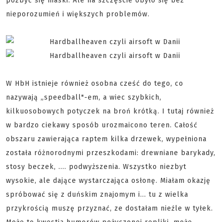
pozbyć się maski. Ale na szczęście obyło się bez
nieporozumień i większych problemów.
W HbH istnieje również osobna cześć do tego, co
nazywają „speedball"-em, a wiec szybkich,
kilkuosobowych potyczek na broń krótką. I tutaj również
w bardzo ciekawy sposób urozmaicono teren. Całość
obszaru zawierająca raptem kilka drzewek, wypełniona
została różnorodnymi przeszkodami: drewniane barykady,
stosy beczek, .... podwyższenia. Wszystko niezbyt
wysokie, ale dające wystarczająca osłonę. Miałam okazję
spróbować się z duńskim znajomym i... tu z wielka
przykrością muszę przyznać, ze dostałam nieźle w tyłek.