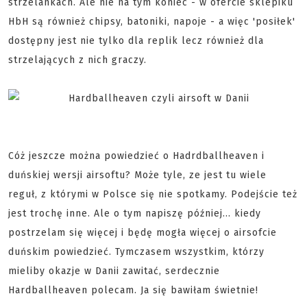
strzelankach. Ale nie na tym koniec - w ofercie sklepiku
HbH są również chipsy, batoniki, napoje - a więc 'posiłek'
dostępny jest nie tylko dla replik lecz również dla
strzelających z nich graczy.
Cóż jeszcze można powiedzieć o Hadrdballheaven i
duńskiej wersji airsoftu? Może tyle, ze jest tu wiele
reguł, z którymi w Polsce się nie spotkamy. Podejście też
jest trochę inne. Ale o tym napiszę później... kiedy
postrzelam się więcej i będę mogła więcej o airsofcie
duńskim powiedzieć. Tymczasem wszystkim, którzy
mieliby okazje w Danii zawitać, serdecznie
Hardballheaven polecam. Ja się bawiłam świetnie!