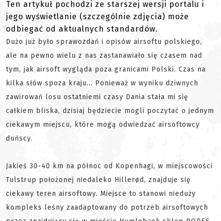
Ten artykuł pochodzi ze starszej wersji portalu i
jego wyświetlanie (szczególnie zdjęcia) może
odbiegać od aktualnych standardów.
Dużo już było sprawozdań i opisów airsoftu polskiego,
ale na pewno wielu z nas zastanawiało się czasem nad
tym, jak airsoft wygląda poza granicami Polski. Czas na
kilka słów spoza kraju... Ponieważ w wyniku dziwnych
zawirowań losu ostatniemi czasy Dania stała mi się
całkiem bliska, dzisiaj będziecie mogli poczytać o jednym
ciekawym miejscu, które mogą odwiedzać airsoftowcy
duńscy.
Jakieś 30-40 km na północ od Kopenhagi, w miejscowości
Tulstrup położonej niedaleko Hillerød, znajduje się
ciekawy teren airsoftowy. Miejsce to stanowi nieduży
kompleks leśny zaadaptowany do potrzeb airsoftowych