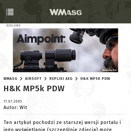
REKLAMA
WMASG
AIRSOFT
REPLIKI AEG
H&K MP5K PDW
H&K MP5k PDW
17.07.2005
Autor: Wit
Ten artykuł pochodzi ze starszej wersji portalu i
jego wyświetlanie (szczególnie zdjęcia) może