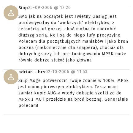
25-09-2006 @
17:26
Siup
SMG jak na początek jest świetny. Zasięg jest
porównywalny do "większych" elektryków, z
celnością już gorzej, choć można to nadrobić
dłuższą serią. No i są do niego lufy precyzyjne.
Polecam dla początkujących maniaków i jako broń
boczna (niekoniecznie dla snajpera), chociaż dla
dobrych graczy lub po stuningowaniu MP5K może
równie dobrze służyć jako główna.
02-10-2006 @
11:53
adrian - brs
Siup Moge potwierdzić Twoje zdanie w 100%. MP5k
jest moim pierwszym elektrykiem. Teraz mam
zamiar kupić AUG-a wtedy dokupie szelki zo do
MP5k z MG i przejdzie na broń boczną. Generalnie
polecam!