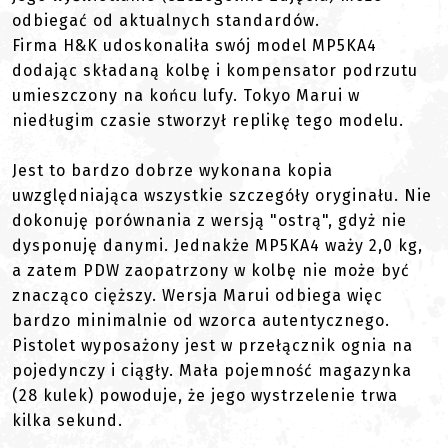
odbiegać od aktualnych standardów.
Firma H&K udoskonaliła swój model MP5KA4
dodając składaną kolbę i kompensator podrzutu
umieszczony na końcu lufy. Tokyo Marui w
niedługim czasie stworzył replikę tego modelu.
Jest to bardzo dobrze wykonana kopia
uwzględniająca wszystkie szczegóły oryginału. Nie
dokonuję porównania z wersją "ostrą", gdyż nie
dysponuję danymi. Jednakże MP5KA4 waży 2,0 kg,
a zatem PDW zaopatrzony w kolbę nie może być
znacząco cięższy. Wersja Marui odbiega więc
bardzo minimalnie od wzorca autentycznego.
Pistolet wyposażony jest w przełącznik ognia na
pojedynczy i ciągły. Mała pojemność magazynka
(28 kulek) powoduje, że jego wystrzelenie trwa
kilka sekund.