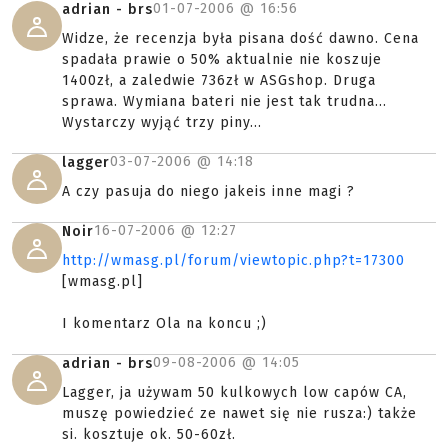
01-07-2006 @
16:56
adrian - brs
Widze, że recenzja była pisana dość dawno. Cena
spadała prawie o 50% aktualnie nie koszuje
1400zł, a zaledwie 736zł w ASGshop. Druga
sprawa. Wymiana bateri nie jest tak trudna...
Wystarczy wyjąć trzy piny...
03-07-2006 @
14:18
lagger
A czy pasuja do niego jakeis inne magi ?
16-07-2006 @
12:27
Noir
http://wmasg.pl/forum/viewtopic.php?t=17300
[wmasg.pl]
I komentarz Ola na koncu ;)
09-08-2006 @
14:05
adrian - brs
Lagger, ja używam 50 kulkowych low capów CA,
muszę powiedzieć ze nawet się nie rusza:) także
si. kosztuje ok. 50-60zł.