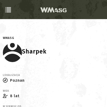
WMASG
Sharpek
LOKALIZACJA
Poznan
WIEK
8 lat
W SERWISE OD