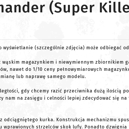
ander (Super Kille
go wyświetlanie (szczególnie zdjęcia) może odbiegać o
, z wąskim magazynkiem i niewymiennym zbiornikiem g
ków, nawet do 1/10 ceny pełnowymiarowych magazynk
wymianę lub naprawę samego modelu.
ległości, gdy chcemy razić przeciwnika dużą ilością p
eży nam na zasięgu i celności lepiej zdecydować się na
 bez odciągniętego kurka. Konstrukcja mechanizmu spu
u wprawionych strzelców skok lufy. Ponadto dzwignia