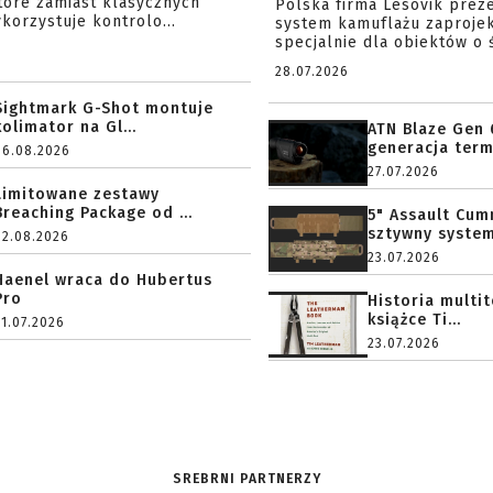
tóre zamiast klasycznych
Polska firma Lesovik prez
korzystuje kontrolo...
system kamuflażu zaproje
specjalnie dla obiektów o ś
28.07.2026
Sightmark G-Shot montuje
kolimator na Gl...
ATN Blaze Gen 
generacja term
06.08.2026
27.07.2026
Limitowane zestawy
Breaching Package od ...
5" Assault Cu
sztywny system.
02.08.2026
23.07.2026
Haenel wraca do Hubertus
Pro
Historia multi
książce Ti...
31.07.2026
23.07.2026
SREBRNI PARTNERZY