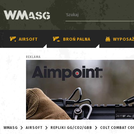
AIRSOFT
BROŃ PALNA
WYPOSAŻ
REKLAMA
WMASG
AIRSOFT
REPLIKI GG/CO2/GBB
COLT COMBAT CO