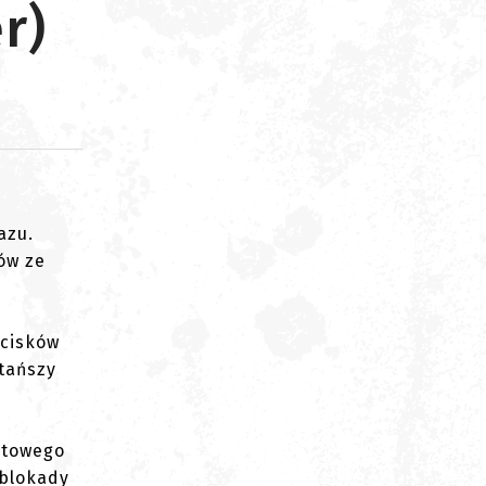
r)
d
azu.
ów ze
ocisków
 tańszy
stowego
 blokady