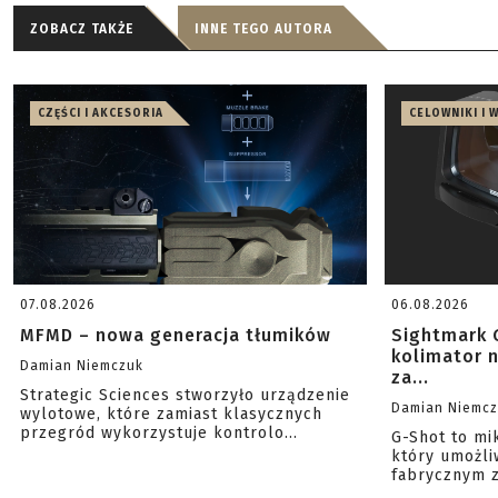
ZOBACZ TAKŻE
INNE TEGO AUTORA
CZĘŚCI I AKCESORIA
CELOWNIKI I 
07.08.2026
06.08.2026
MFMD – nowa generacja tłumików
Sightmark 
kolimator 
Damian Niemczuk
za...
Strategic Sciences stworzyło urządzenie
Damian Niemc
wylotowe, które zamiast klasycznych
przegród wykorzystuje kontrolo...
G-Shot to mi
który umożli
fabrycznym z