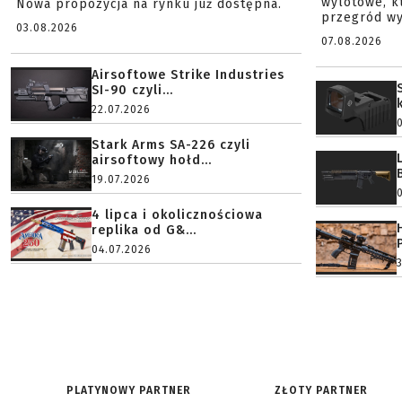
wylotowe, k
Nowa propozycja na rynku już dostępna.
przegród wy
03.08.2026
07.08.2026
Airsoftowe Strike Industries
SI-90 czyli...
22.07.2026
Stark Arms SA-226 czyli
airsoftowy hołd...
19.07.2026
4 lipca i okolicznościowa
replika od G&...
04.07.2026
PLATYNOWY PARTNER
ZŁOTY PARTNER