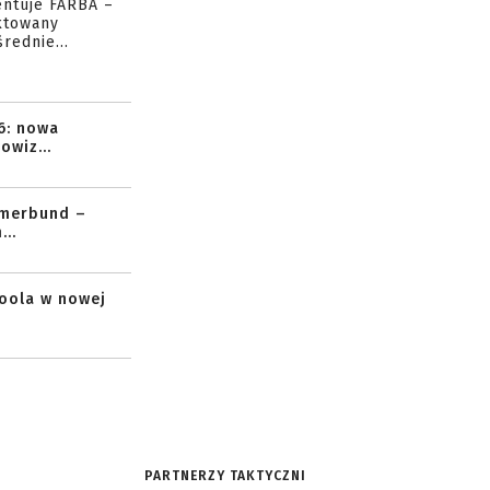
entuje FARBA –
ktowany
rednie...
6: nowa
owiz...
mmerbund –
..
toola w nowej
PARTNERZY TAKTYCZNI