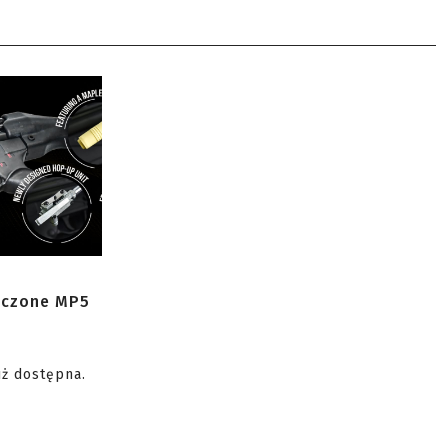
zczone MP5
uż dostępna.