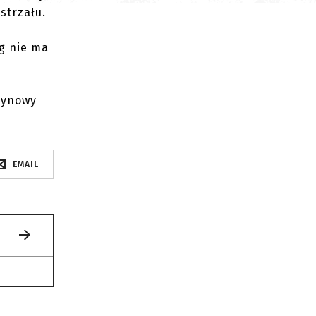
strzału.
1g nie ma
ężynowy
EMAIL