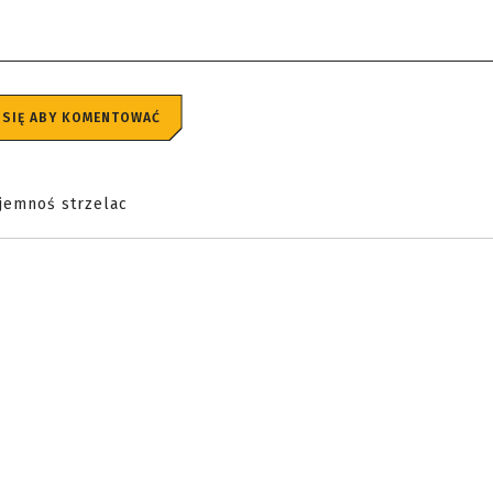
 SIĘ ABY KOMENTOWAĆ
jemnoś strzelac