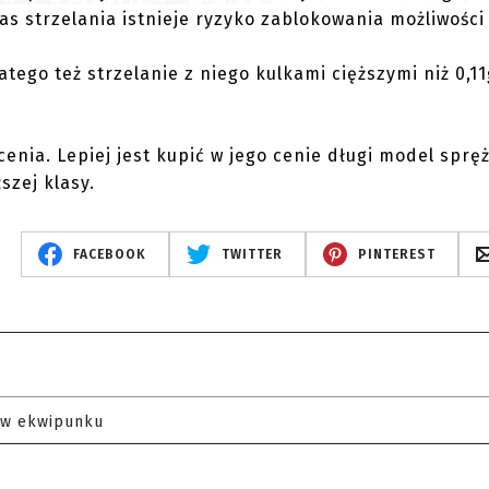
as strzelania istnieje ryzyko zablokowania możliwości 
atego też strzelanie z niego kulkami cięższymi niż 0,1
cenia. Lepiej jest kupić w jego cenie długi model spr
szej klasy.
FACEBOOK
TWITTER
PINTEREST
 w ekwipunku