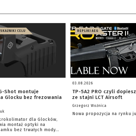
WSKAŹNIKI CELU
REPLIKI AEG
03.08.2026
G-Shot montuje
TP-5A2 PRO czyli dopies
na Glocku bez frezowania
ze stajni LCT Airsoft
Grzegorz Woźnica
zuk
Nowa propozycja na rynku j
krokolimator dla Glocków,
wia montaż optyki na
amku bez trwałych mody...