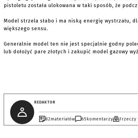
pistoletu została ulokowana w taki sposób, że podcz
Model strzela słabo i ma niską energię wystrzału, dl
większego sensu.
Generalnie model ten nie jest specjalnie godny pole
lub dołożyć pare złotych i zakupić model gazowy wyż
REDAKTOR
82
materiałów
65
komentarzy
1
rzeczy