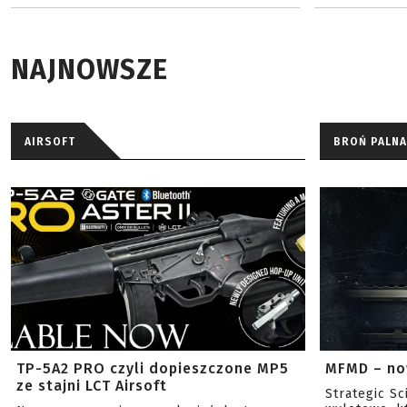
NAJNOWSZE
AIRSOFT
BROŃ PALNA
TP-5A2 PRO czyli dopieszczone MP5
MFMD – no
ze stajni LCT Airsoft
Strategic S