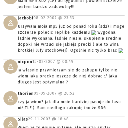
Mam MP5 SD2 (CA) od tygodnia i powiem szczerze
jestem bardzo zadowolny!!!
08-02-2007 @
23:53
jackobi
Urzywam moja mp5 juz od ponad roku (sd2) i moge
szczerze polecic replike kazdemu
wygodna,
ladnie wykonana, ladnie niesie, skupienie srednie
dopoki nie wrzuci sie jakiejs precki ( ale to wina
krotkiej lufy stockowej). Ogolnie nic tylko brac
15-02-2007 @
00:49
nicpon
ja wlasnie przymierzam sie do zakupu tylko nie
wiem jaka precke jeszcze do niej dobrac :/ jaka
dlugos jest optymalna ?
05-05-2007 @
20:52
thorien
czy ja wiem? jak dla mnie bardziej pasuje do lasu
niż TLF:). Sam niedługo zakupię ino że SD6
29-11-2007 @
18:48
Silas
Wiem że to głupie pytanie, ale muszę spytać