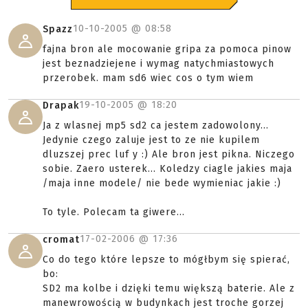
10-10-2005 @
08:58
Spazz
fajna bron ale mocowanie gripa za pomoca pinow
jest beznadziejene i wymag natychmiastowych
przerobek. mam sd6 wiec cos o tym wiem
19-10-2005 @
18:20
Drapak
Ja z wlasnej mp5 sd2 ca jestem zadowolony...
Jedynie czego zaluje jest to ze nie kupilem
dluzszej prec luf y :) Ale bron jest pikna. Niczego
sobie. Zaero usterek... Koledzy ciagle jakies maja
/maja inne modele/ nie bede wymieniac jakie :)
To tyle. Polecam ta giwere...
17-02-2006 @
17:36
cromat
Co do tego które lepsze to mógłbym się spierać,
bo:
SD2 ma kolbe i dzięki temu większą baterie. Ale z
manewrowością w budynkach jest troche gorzej