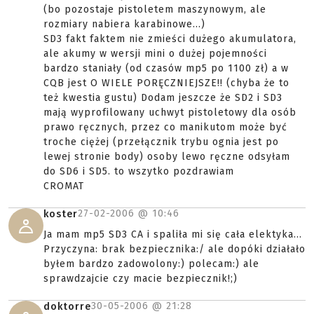
(bo pozostaje pistoletem maszynowym, ale
rozmiary nabiera karabinowe...)
SD3 fakt faktem nie zmieści dużego akumulatora,
ale akumy w wersji mini o dużej pojemności
bardzo staniały (od czasów mp5 po 1100 zł) a w
CQB jest O WIELE PORĘCZNIEJSZE!! (chyba że to
też kwestia gustu) Dodam jeszcze że SD2 i SD3
mają wyprofilowany uchwyt pistoletowy dla osób
prawo ręcznych, przez co manikutom może być
troche ciężej (przełącznik trybu ognia jest po
lewej stronie body) osoby lewo ręczne odsyłam
do SD6 i SD5. to wszytko pozdrawiam
CROMAT
27-02-2006 @
10:46
koster
Ja mam mp5 SD3 CA i spaliła mi się cała elektyka...
Przyczyna: brak bezpiecznika:/ ale dopóki działało
byłem bardzo zadowolony:) polecam:) ale
sprawdzajcie czy macie bezpiecznik!;)
30-05-2006 @
21:28
doktorre