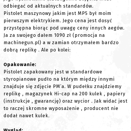
odbiegać od aktualnych standardów.
Pistolet maszynowy jakim jest MP5 był moim
pierwszym elektrykiem. Jego cena jest dosyć
przystępna biorąc pod uwagę ceny innych aegów.
Ja za swojego dałem 1090 zł (promocja na
machinegun.pl) a w zamian otrzymałem bardzo
dobrą replikę . Ale po kolei:
Opakowanie:
Pistolet zapakowany jest w standardowe
styropianowe pudło na którym między innymi
znajduje się zdjęcie PM’a. W pudełku znajdziemy
replikę , magazynek Hi-cap na 200 kulek , papiery
(instrukcje , gwarancję) oraz wycior . Jak widać jest
to raczej skromne wyposażenie , producent nie
dodał nawet kulek.
Wygląd: