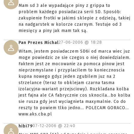
Mam sd 3 ale wypadające piny z grippa to
problem każdego posiadacza serii SD. Sposób:
zakupienie frotki w jakimś sklepie z odzieżą, takiej
na nadgarstek w kolorze czarnym. Testuje od 3
miesięcy a piny jak mam tak są.
27-06-2006 @
18:28
Pan Prezes Michal
Witam, jestem posiadaczem SD6i od marca wiec juz
moge powiedzic ze sie czegos o niej dowiedzialem.
Faktem jest ze mocowanie za pomoca pinow jest
nieprzemyslane i przyplacilem to koniecznoscia
kupna nowego gdyz jeden zgubilem juz na 2
strzelance (teraz to obklejam czarna tasma
izolacyjna-wariant przejsciowy). Rozkladana kolba
jest fajna ale CA fabrycznie cos sknocila...bo kolba
sie rusza gdy jest wyciagnieta maxymalnie. Co do
reszty to powiem tlko jedno... POLECAM GORACO...
www.aks.cba.pl
07-12-2006 @
22:40
hibi79