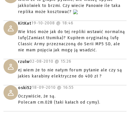
jakkolwiek to brzmi. Czy wiecie Panowie ile taka
replika może kosztować?
19-10-2008 @
18:46
KitKat
Wie ktoś może jak do tej repliki wstawić normalną
lufę(Zamiast tłumika)? Kupiłem oryginalną lufę
Classic Army przeznaczoną do Serii MP5 SD, ale
nie mam pojęcia jak mogę ją wsadzić.
02-08-2010 @
15:26
rzulw
ej wiem że to nie natym forum pytanie ale czy są
jakies karabiny elektryczne do 400 zł ?
18-09-2010 @
16:55
oski52
Oczywiście, że są.
Polecam cm.028 (taki kałach od cymy).