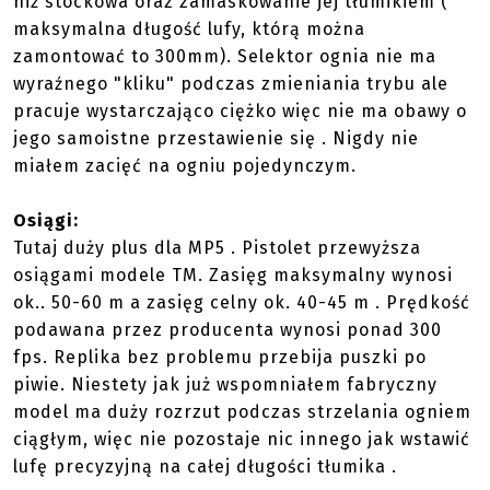
niż stockowa oraz zamaskowanie jej tłumikiem (
maksymalna długość lufy, którą można
zamontować to 300mm). Selektor ognia nie ma
wyraźnego "kliku" podczas zmieniania trybu ale
pracuje wystarczająco ciężko więc nie ma obawy o
jego samoistne przestawienie się . Nigdy nie
miałem zacięć na ogniu pojedynczym.
Osiągi:
Tutaj duży plus dla MP5 . Pistolet przewyższa
osiągami modele TM. Zasięg maksymalny wynosi
ok.. 50-60 m a zasięg celny ok. 40-45 m . Prędkość
podawana przez producenta wynosi ponad 300
fps. Replika bez problemu przebija puszki po
piwie. Niestety jak już wspomniałem fabryczny
model ma duży rozrzut podczas strzelania ogniem
ciągłym, więc nie pozostaje nic innego jak wstawić
lufę precyzyjną na całej długości tłumika .