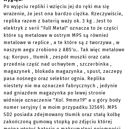
Po wyjęciu repliki i wzięciu jej do ręki ma się
wrażenie, że jest ona bardzo ciężka. Rzeczywiście,
replika razem z baterią waży ok. 3 kg . Jest to
elektryk z serii "Full Metal" oznacza to że części
które są metalowe w ostrym MP5 są również
metalowe w replice , a te które są z tworzywa , w
naszym aegu zrobiono z ABS'u.. Tak więc metalowe
są: Korpus , tłumik , zespół muszki oraz cała
przednia część nad uchwytem , szczerbinka ,
magazynek , blokada magazynka , spust, zaczepy
pasa nośnego oraz selektor ognia. Replika
niestety nie ma oznaczeń fabrycznych , jedynie
nad gniazdem magazynka po lewej stronie
widnieje oznaczenie "
Kal. 9mmx19
" a u góry body
numer seryjny ( w moim przypadku 32569). MP5
SD2 posiada zdejmowany tłumik oraz stałą kolbę
zakończoną gumową stopką po zdjęciu której
można włożyć baterie o maksymalnej pojemności