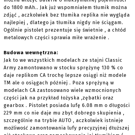
do 1800 mAh.. Jak już wspomniałem tłumik można
zdjąć , aczkolwiek bez tłumika replika nie wygląda
najlepiej , dlatego ja tłumika nigdy nie ściągam.
Ogólnie pistolet prezentuje się świetnie , a chłód
metalowych części sprawia miłe wrażenie .
Budowa wewnętrzna:
Jak to we wszystkich modelach ze stajni Classic
Army zamontowano w stocku sprężynę 130 % co
daje replikom CA trochę lepsze osiągi niż modele
TM ale o osiągach później . Poza sprężyną w
modelach CA zastosowano wiele wzmocnionych
części jak na przykład łożyska ,zębatki oraz
gearbox . Pistolet posiada lufę 6.08 mm o długości
229 mm co nie daje mu zbyt dobrego skupienia ,
szczególnie na trybie AUTO , aczkolwiek istnieje
możliwość zamontowania lufy precyzyjnej dłuższej