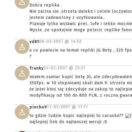
Dobra replika .
Nie zacina sie ,strzela daleko i celnie (oczywisc
Jestem zadowolony z uzytkowania..
Planuje tylko wstawic prec. lufe i lekko mocnie
Mysle ,ze spokojnie moge polecic replike fan
06-02-2007 @
14:52
vdK1
a co powiecie na temat repliki JG Bety , 320 fps
?
24-02-2007 @
23:31
franky
miałem zamiar kupić betę JG, ale zdecydowałe
350fps. w 10 stopniowej skali dam 9. strzela n
że jeżei ktoś się zdecyduje na zakup to najlep
modyfikację od 100 do 800 PLN, z roczna gwar
11-03-2007 @
11:17
piechu9
to gdzie ludzie kupic najlepiej to cacusko??
)
najlepiej link do najtanszej wersji ;D