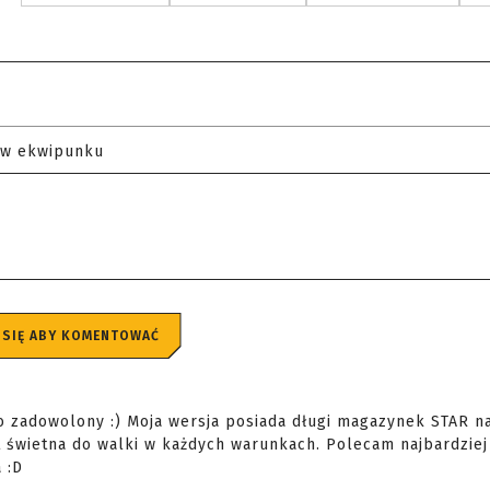
 w ekwipunku
 SIĘ ABY KOMENTOWAĆ
o zadowolony :) Moja wersja posiada długi magazynek STAR n
 świetna do walki w każdych warunkach. Polecam najbardziej 
 :D