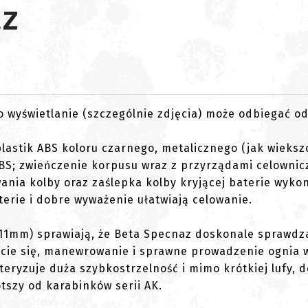
az
go wyświetlanie (szczególnie zdjęcia) może odbiegać o
lastik ABS koloru czarnego, metalicznego (jak wieksz
ABS; zwieńczenie korpusu wraz z przyrządami celownic
wania kolby oraz zaślepka kolby kryjącej baterie wyko
erie i dobre wyważenie ułatwiają celowanie.
711mm) sprawiają, że Beta Specnaz doskonale sprawdza
ycie się, manewrowanie i sprawne prowadzenie ognia 
teryzuje duża szybkostrzelność i mimo krótkiej lufy, d
ótszy od karabinków serii AK.