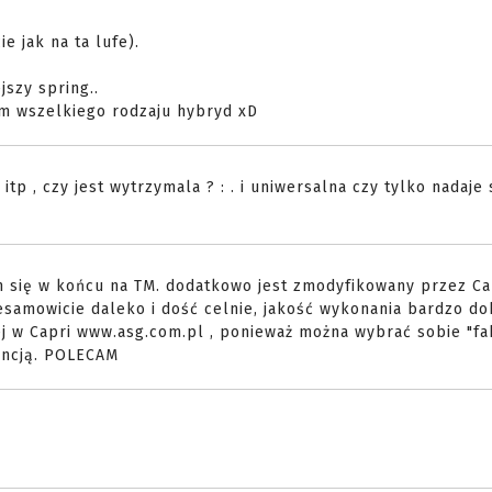
ie jak na ta lufe).
jszy spring..
om wszelkiego rodzaju hybryd xD
 itp , czy jest wytrzymala ? : . i uniwersalna czy tylko nadaje
m się w końcu na TM. dodatkowo jest zmodyfikowany przez Ca
iesamowicie daleko i dość celnie, jakość wykonania bardzo do
iej w Capri www.asg.com.pl , ponieważ można wybrać sobie "f
ancją. POLECAM