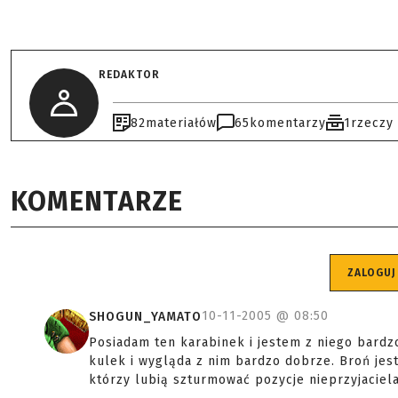
REDAKTOR
82
materiałów
65
komentarzy
1
rzeczy
KOMENTARZE
ZALOGUJ
10-11-2005 @
08:50
SHOGUN_YAMATO
Posiadam ten karabinek i jestem z niego bardz
kulek i wygląda z nim bardzo dobrze. Broń jest
którzy lubią szturmować pozycje nieprzyjaciela