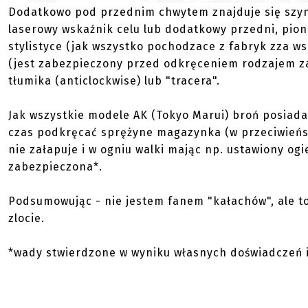
Dodatkowo pod przednim chwytem znajduje się szyna 
laserowy wskaźnik celu lub dodatkowy przedni, pio
stylistyce (jak wszystko pochodzace z fabryk zza w
(jest zabezpieczony przed odkręceniem rodzajem za
tłumika (anticlockwise) lub "tracera".
Jak wszystkie modele AK (Tokyo Marui) broń posiada
czas podkręcać sprężyne magazynka (w przeciwieńs
nie załapuje i w ogniu walki mając np. ustawiony ogi
zabezpieczona*.
Podsumowując - nie jestem fanem "kałachów", ale to
zlocie.
*wady stwierdzone w wyniku własnych doświadczeń i