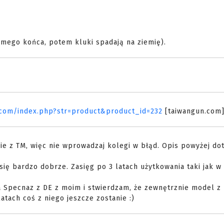
amego końca, potem kluki spadają na ziemię).
.com/index.php?str=product&product_id=232
[taiwangun.com
nie z TM, więc nie wprowadzaj kolegi w błąd. Opis powyżej do
się bardzo dobrze. Zasięg po 3 latach użytkowania taki jak w
Specnaz z DE z moim i stwierdzam, że zewnętrznie model z 
tach coś z niego jeszcze zostanie :)