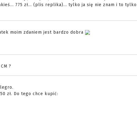
ś... 775 zł... (plis replika)... tylko ja się nie znam i to tylk
zatek moim zdaniem jest bardzo dobra
 CM ?
legro.
50 zł. Do tego chce kupić: