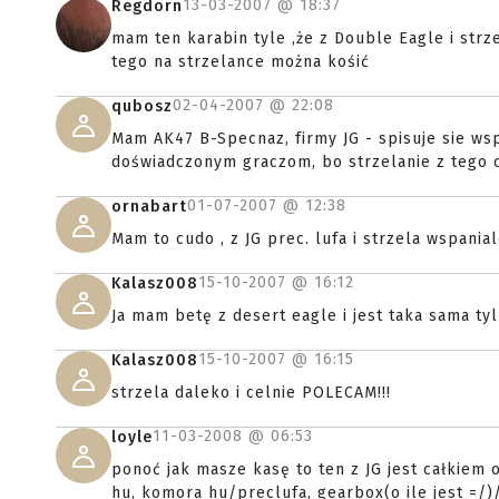
13-03-2007 @
18:37
Regdorn
mam ten karabin tyle ,że z Double Eagle i st
tego na strzelance można kośić
02-04-2007 @
22:08
qubosz
Mam AK47 B-Specnaz, firmy JG - spisuje sie w
doświadczonym graczom, bo strzelanie z tego 
01-07-2007 @
12:38
ornabart
Mam to cudo , z JG prec. lufa i strzela wspania
15-10-2007 @
16:12
Kalasz008
Ja mam betę z desert eagle i jest taka sama t
15-10-2007 @
16:15
Kalasz008
strzela daleko i celnie POLECAM!!!
11-03-2008 @
06:53
loyle
ponoć jak masze kasę to ten z JG jest całkiem 
hu, komora hu/preclufa, gearbox(o ile jest =/)