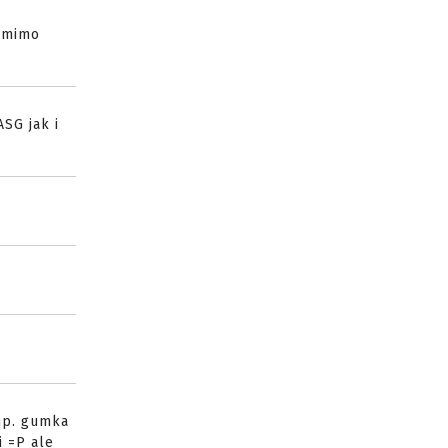
e mimo
SG jak i
(np. gumka
i =P ale