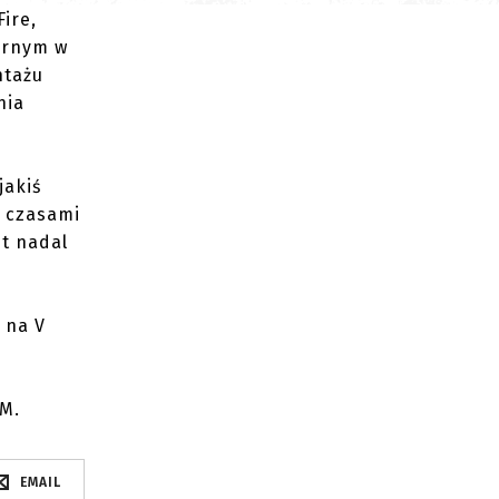
ire,
ornym w
ntażu
nia
jakiś
 czasami
st nadal
 na V
TM.
EMAIL