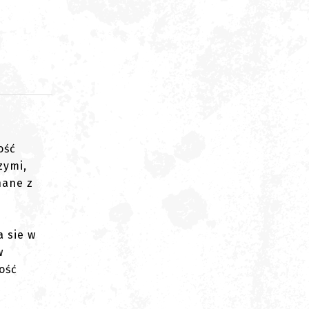
d
ość
zymi,
nane z
 sie w
w
ość