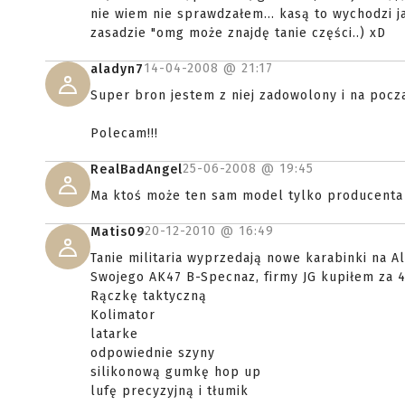
nie wiem nie sprawdzałem... kasą to wychodzi jakie
zasadzie "omg może znajdę tanie części..) xD
14-04-2008 @
21:17
aladyn7
Super bron jestem z niej zadowolony i na poc
Polecam!!!
25-06-2008 @
19:45
RealBadAngel
Ma ktoś może ten sam model tylko producenta
20-12-2010 @
16:49
Matis09
Tanie militaria wyprzedają nowe karabinki na Al
Swojego AK47 B-Specnaz, firmy JG kupiłem za 4
Rączkę taktyczną
Kolimator
latarke
odpowiednie szyny
silikonową gumkę hop up
lufę precyzyjną i tłumik