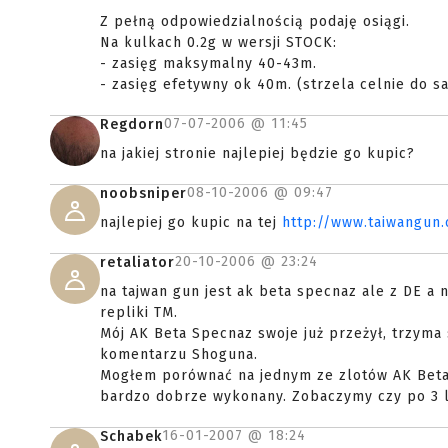
Z pełną odpowiedzialnością podaję osiągi.
Na kulkach 0.2g w wersji STOCK:
- zasięg maksymalny 40-43m.
- zasięg efetywny ok 40m. (strzela celnie do s
07-07-2006 @
11:45
Regdorn
na jakiej stronie najlepiej będzie go kupic?
08-10-2006 @
09:47
noobsniper
najlepiej go kupic na tej
http://www.taiwangun
20-10-2006 @
23:24
retaliator
na tajwan gun jest ak beta specnaz ale z DE a 
repliki TM.
Mój AK Beta Specnaz swoje już przeżył, trzyma 
komentarzu Shoguna.
Mogłem porównać na jednym ze zlotów AK Beta 
bardzo dobrze wykonany. Zobaczymy czy po 3 la
16-01-2007 @
18:24
Schabek