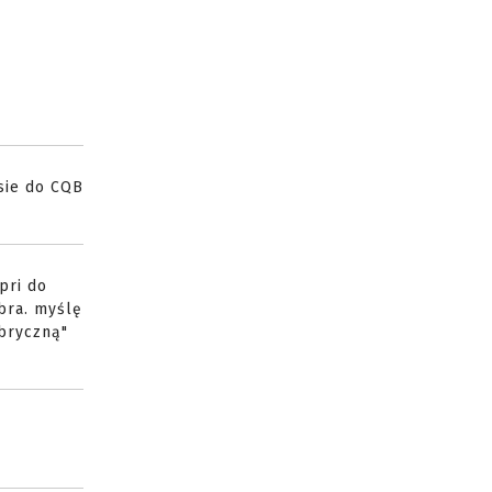
 sie do CQB
pri do
bra. myślę
abryczną"