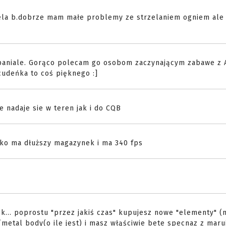
rzela b.dobrze mam małe problemy ze strzelaniem ogniem al
spaniale. Gorąco polecam go osobom zaczynającym zabawe z A
cudeńka to coś pięknego :]
le nadaje sie w teren jak i do CQB
ylko ma dłuższy magazynek i ma 340 fps
ok... poprostu "przez jakiś czas" kupujesz nowe "elementy" 
/metal body(o ile jest) i masz włąściwie bete specnaz z maru