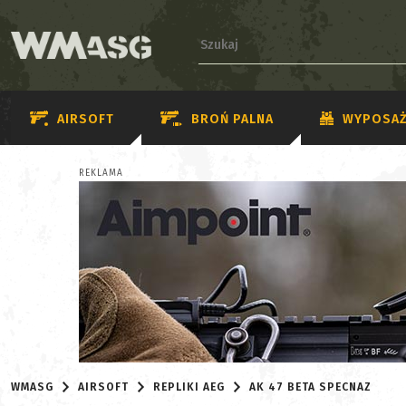
AIRSOFT
BROŃ PALNA
WYPOSAŻ
REKLAMA
WMASG
AIRSOFT
REPLIKI AEG
AK 47 BETA SPECNAZ