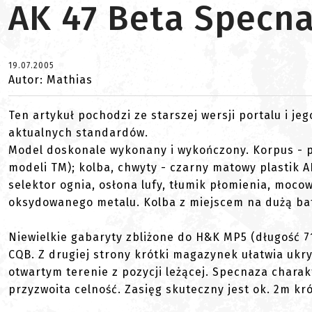
AK 47 Beta Specn
19.07.2005
Autor: Mathias
Ten artykuł pochodzi ze starszej wersji portalu i je
aktualnych standardów.
Model doskonale wykonany i wykończony. Korpus - p
modeli TM); kolba, chwyty - czarny matowy plastik 
selektor ognia, osłona lufy, tłumik płomienia, moco
oksydowanego metalu. Kolba z miejscem na dużą bat
Niewielkie gabaryty zbliżone do H&K MP5 (długość 
CQB. Z drugiej strony krótki magazynek ułatwia ukr
otwartym terenie z pozycji leżącej. Specnaza charak
przyzwoita celność. Zasięg skuteczny jest ok. 2m kr