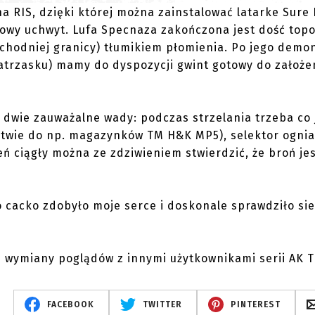
RIS, dzięki której można zainstalować latarke Sure F
nowy uchwyt. Lufa Specnaza zakończona jest dość top
schodniej granicy) tłumikiem płomienia. Po jego demo
trzasku) mamy do dyspozycji gwint gotowy do założe
 dwie zauważalne wady: podczas strzelania trzeba co 
twie do np. magazynków TM H&K MP5), selektor ognia
eń ciągły można ze zdziwieniem stwierdzić, że broń je
 cacko zdobyło moje serce i doskonale sprawdziło sie
 wymiany poglądów z innymi użytkownikami serii AK 
FACEBOOK
TWITTER
PINTEREST