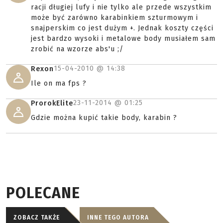
racji długiej lufy i nie tylko ale przede wszystkim
może być zarówno karabinkiem szturmowym i
snajperskim co jest dużym +. Jednak koszty części
jest bardzo wysoki i metalowe body musiałem sam
zrobić na wzorze abs'u ;/
15-04-2010 @
14:38
Rexon
Ile on ma fps ?
23-11-2014 @
01:25
ProrokElite
Gdzie można kupić takie body, karabin ?
POLECANE
ZOBACZ TAKŻE
INNE TEGO AUTORA