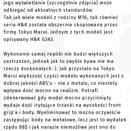
jego wyświetlanie (szczególnie zdjęcia) może
odbiegać od aktualnych standardów.
Tak jak wiele modeli z rodziny M16, tak również
seria H&K została obszernie skopiowana przez
firmę Tokyo Marui. Jednym z tych modeli jest
opisywany H&K G3A3.
Wykonanie samej repliki nie budzi większych
zastrzeżeń, jednak jak to zwykle bywa nie ma
rzeczy doskonałych :). Jak przystało na Tokyo
Marui większość części modelu wykonanych jest z
dobrej jakości ABS'u - nie z metalu, co niestety
wpływa dość mocno na realizm. Potrafi
zdenerwować gdy model mocno przyciśnięty
wydaje dość irytujące trzaski na wysokości front
grip'a i body. Wyeliminować to można oczywiście
zastępując body na metalowe, lecz jest to wydatek
rzędu 88$ i jak narazie niemożliwe jest ono do