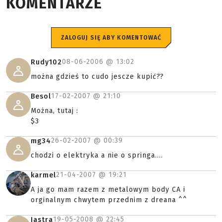
KOMENTARZE
ZALOGUJ SIĘ ABY KOMENTOWAĆ
08-06-2006 @
13:02
Rudy102
można gdzieś to cudo jescze kupić??
17-02-2007 @
21:10
Besol
Można, tutaj :
$3
26-02-2007 @
00:39
mg34
chodzi o elektryka a nie o springa....
21-04-2007 @
19:21
karmel
A ja go mam razem z metalowym body CA i
orginalnym chwytem przednim z dreana ^^
19-05-2008 @
22:45
Jastra