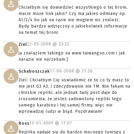
Chciałbym się dowiedzieć wszystkiego o tej broni,
macie może link jakiś? Czy ma jakieś odmiany np.
A1/2/4 bo jak na razie nie mogłem nic znaleźć.
Będę bardzo wdzięczny o jakiekolwiek informacje
na temat tej broni.
22-05-2008 @
23:22
Ziel
ja znalazlem takiego na www.taiwangun.com i jak
narazie nie narzekam:]
17-06-2008 @
21:26
Schaboszczak
Ziel: Chciałbym Cię uświadomić że to co ty masz to
nie jest G3 A3, i zdecydowanie nie TM. Nie fakam na
chińskie repliki, ale jednak twój post daje do
zrozumienia, że jesteś zadowolony repliki tego
samego karabinu i tej samej firmy, więc nie
wprowadzaj ludzi w błąd. Pozdrawiam!
13-01-2009 @
17:07
Ross
Replika nadaje się do bardzo mocnego tuningu z