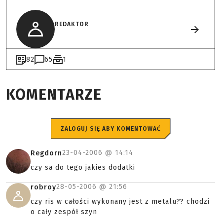
REDAKTOR
82
65
1
KOMENTARZE
ZALOGUJ SIĘ ABY KOMENTOWAĆ
23-04-2006 @
14:14
Regdorn
czy sa do tego jakies dodatki
28-05-2006 @
21:56
robroy
czy ris w całości wykonany jest z metalu?? chodzi
o cały zespół szyn