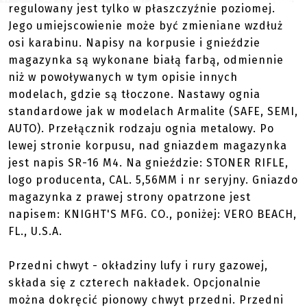
regulowany jest tylko w płaszczyźnie poziomej.
Jego umiejscowienie może być zmieniane wzdłuż
osi karabinu. Napisy na korpusie i gnieździe
magazynka są wykonane białą farbą, odmiennie
niż w powoływanych w tym opisie innych
modelach, gdzie są tłoczone. Nastawy ognia
standardowe jak w modelach Armalite (SAFE, SEMI,
AUTO). Przełącznik rodzaju ognia metalowy. Po
lewej stronie korpusu, nad gniazdem magazynka
jest napis SR-16 M4. Na gnieździe: STONER RIFLE,
logo producenta, CAL. 5,56MM i nr seryjny. Gniazdo
magazynka z prawej strony opatrzone jest
napisem: KNIGHT'S MFG. CO., poniżej: VERO BEACH,
FL., U.S.A.
Przedni chwyt - okładziny lufy i rury gazowej,
składa się z czterech nakładek. Opcjonalnie
można dokręcić pionowy chwyt przedni. Przedni