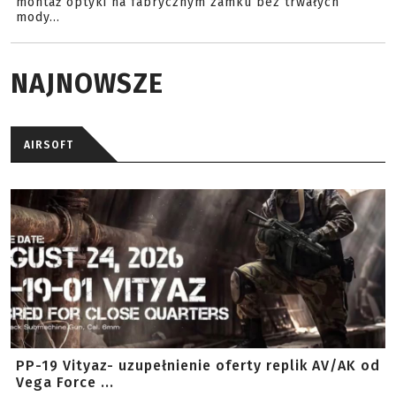
montaż optyki na fabrycznym zamku bez trwałych
mody...
NAJNOWSZE
AIRSOFT
PP-19 Vityaz- uzupełnienie oferty replik AV/AK od
Vega Force ...