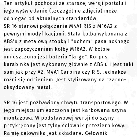
Ten artykuł pochodzi ze starszej wersji portalu i
jego wyświetlanie (szczególnie zdjęcia) może
odbiegać od aktualnych standardów.
SR 16 stanowi połączenie M4A1 RIS z M16A2 z
pewnymi modyfikacjami. Stała kolba wykonana z
ABS'u z metalową stopką i "uchem" pasa nośnego
jest zapożyczeniem kolby M16A2. W kolbie
umieszczona jest bateria "large". Korpus
karabinka jest wykonany głównie z ABS'u i jest taki
sam jak przy A2, M4A1 Carbine czy RIS. Jednakże
różni się odcieniem. Jest stylizowany na czarno-
oksydowany metal.
SR 16 jest pozbawiony chwytu transportowego. W
jego miejscu umieszczona jest karbowana szyna
montażowa. W podstawowej wersji do szyny
przykręcony jest tylny celownik przeziernikowy.
Ramię celownika jest składane. Celownik