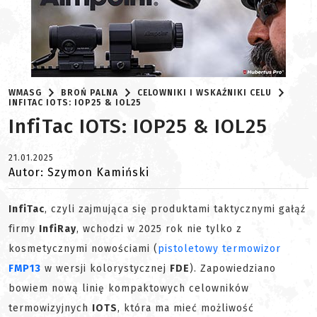
WMASG
BROŃ PALNA
CELOWNIKI I WSKAŹNIKI CELU
INFITAC IOTS: IOP25 & IOL25
InfiTac IOTS: IOP25 & IOL25
21.01.2025
Autor: Szymon Kamiński
InfiTac
, czyli zajmująca się produktami taktycznymi gałąź
firmy
InfiRay
, wchodzi w 2025 rok nie tylko z
kosmetycznymi nowościami (
pistoletowy termowizor
FMP13
w wersji kolorystycznej
FDE
). Zapowiedziano
bowiem nową linię kompaktowych celowników
termowizyjnych
IOTS
, która ma mieć możliwość