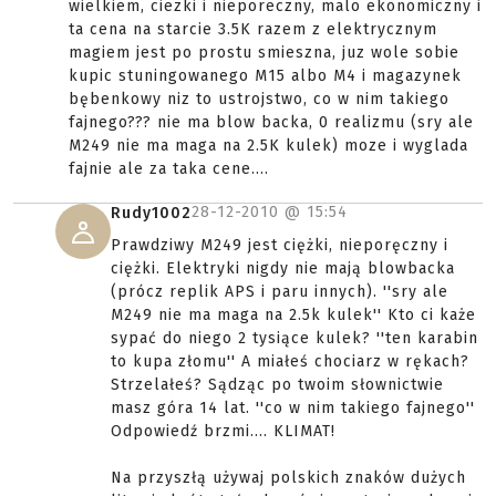
wielkiem, ciezki i nieporeczny, malo ekonomiczny i
ta cena na starcie 3.5K razem z elektrycznym
magiem jest po prostu smieszna, juz wole sobie
kupic stuningowanego M15 albo M4 i magazynek
bębenkowy niz to ustrojstwo, co w nim takiego
fajnego??? nie ma blow backa, 0 realizmu (sry ale
M249 nie ma maga na 2.5K kulek) moze i wyglada
fajnie ale za taka cene....
28-12-2010 @
15:54
Rudy1002
Prawdziwy M249 jest ciężki, nieporęczny i
ciężki. Elektryki nigdy nie mają blowbacka
(prócz replik APS i paru innych). ''sry ale
M249 nie ma maga na 2.5k kulek'' Kto ci każe
sypać do niego 2 tysiące kulek? ''ten karabin
to kupa złomu'' A miałeś chociarz w rękach?
Strzelałeś? Sądząc po twoim słownictwie
masz góra 14 lat. ''co w nim takiego fajnego''
Odpowiedź brzmi.... KLIMAT!
Na przyszłą używaj polskich znaków dużych