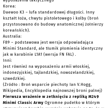
wyposażenia taktycznego
Korea:
Daewoo K3 – lufa standardowej długości. Inny
kształt łoża, chwytu pistoletowego i kolby (broń
przystosowano do budowy anatomicznej żołnierzy
koreańskich).
Australia:
F89 – podstawowa jest wersja odpowiadająca
Minimi Standard, ale tłumik płomienia identyczny
jak w karabinie L1A1 (wersja FN FAL) .
Inni:
Jest również na wyposażeniu armii włoskiej,
indonezyjskiej, tajlandzkiej, nowozelandzkiej,
szwedzkiej.
(Źródło : Broń wsparcie piechoty Ian V.Hogg,
Wikipedia, Encyklopedia najnowszej broni palnej)
Pierwsza wrażenie w zetknięciu z repliką M249
Minimi Classic Army
Ogromne pudełko w którym