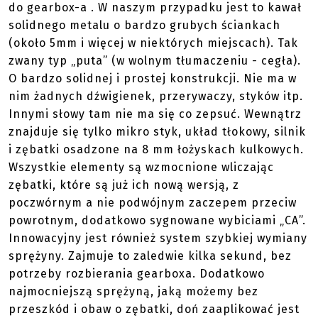
do gearbox-a . W naszym przypadku jest to kawał
solidnego metalu o bardzo grubych ściankach
(około 5mm i więcej w niektórych miejscach). Tak
zwany typ „puta” (w wolnym tłumaczeniu - cegła).
O bardzo solidnej i prostej konstrukcji. Nie ma w
nim żadnych dźwigienek, przerywaczy, styków itp.
Innymi słowy tam nie ma się co zepsuć. Wewnątrz
znajduje się tylko mikro styk, układ tłokowy, silnik
i zębatki osadzone na 8 mm łożyskach kulkowych.
Wszystkie elementy są wzmocnione wliczając
zębatki, które są już ich nową wersją, z
poczwórnym a nie podwójnym zaczepem przeciw
powrotnym, dodatkowo sygnowane wybiciami „CA”.
Innowacyjny jest również system szybkiej wymiany
sprężyny. Zajmuje to zaledwie kilka sekund, bez
potrzeby rozbierania gearboxa. Dodatkowo
najmocniejszą sprężyną, jaką możemy bez
przeszkód i obaw o zębatki, doń zaaplikować jest