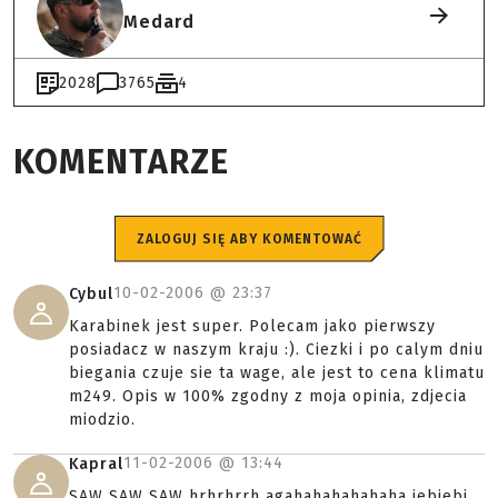
Medard
2028
3765
4
KOMENTARZE
ZALOGUJ SIĘ ABY KOMENTOWAĆ
10-02-2006 @
23:37
Cybul
Karabinek jest super. Polecam jako pierwszy
posiadacz w naszym kraju :). Ciezki i po calym dniu
biegania czuje sie ta wage, ale jest to cena klimatu
m249. Opis w 100% zgodny z moja opinia, zdjecia
miodzio.
11-02-2006 @
13:44
Kapral
SAW SAW SAW hrhrhrrh agahahahahahaha jebjebj