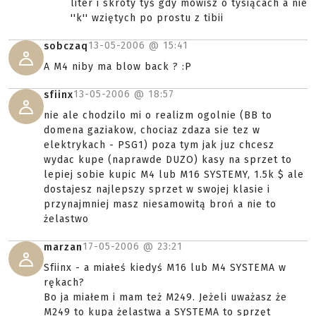
liter i skróty tyś gdy mówisz o tysiącach a nie
''k'' wziętych po prostu z tibii
13-05-2006 @
15:41
sobczaq
A M4 niby ma blow back ? :P
13-05-2006 @
18:57
sfiinx
nie ale chodzilo mi o realizm ogolnie (BB to
domena gaziakow, chociaz zdaza sie tez w
elektrykach - PSG1) poza tym jak juz chcesz
wydac kupe (naprawde DUZO) kasy na sprzet to
lepiej sobie kupic M4 lub M16 SYSTEMY, 1.5k $ ale
dostajesz najlepszy sprzet w swojej klasie i
przynajmniej masz niesamowitą broń a nie to
żelastwo
17-05-2006 @
23:21
marzan
Sfiinx - a miałeś kiedyś M16 lub M4 SYSTEMA w
rękach?
Bo ja miałem i mam też M249. Jeżeli uważasz że
M249 to kupa żelastwa a SYSTEMA to sprzęt