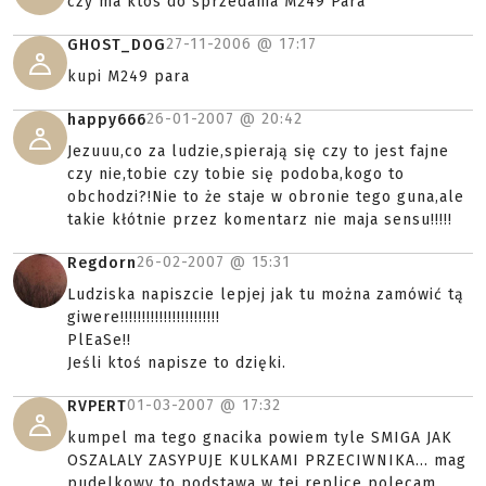
czy ma ktos do sprzedania M249 Para
27-11-2006 @
17:17
GHOST_DOG
kupi M249 para
26-01-2007 @
20:42
happy666
Jezuuu,co za ludzie,spierają się czy to jest fajne
czy nie,tobie czy tobie się podoba,kogo to
obchodzi?!Nie to że staje w obronie tego guna,ale
takie kłótnie przez komentarz nie maja sensu!!!!!
26-02-2007 @
15:31
Regdorn
Ludziska napiszcie lepjej jak tu można zamówić tą
giwere!!!!!!!!!!!!!!!!!!!!!!!
PlEaSe!!
Jeśli ktoś napisze to dzięki.
01-03-2007 @
17:32
RVPERT
kumpel ma tego gnacika powiem tyle SMIGA JAK
OSZALALY ZASYPUJE KULKAMI PRZECIWNIKA... mag
pudelkowy to podstawa w tej replice polecam