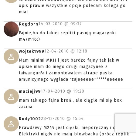
opis prawie wszystkie opcje polecam kolega go
mial
14-03-2010 @
09:37
Regdorn
Fajnie,bo do takiej repliki pasują magazynki
m4/m16:)
12-04-2010 @
12:18
wojtek1999
Mam minimi MKII i jest bardzo fajny tak jak w
opisie mam do niego drugi magazynek z
taiwangun'a i zamontowalem atrape paska
amunicyjnego wyglada "zajeeeeee******eeeeee
17-04-2010 @
19:20
maciejj99
mam takiego fajna broń , ale ciągle mi się box
zacina
28-12-2010 @
15:54
Rudy1002
Prawdziwy M249 jest ciężki, nieporęczny i ciężki.
Elektryki nigdy nie mają blowbacka (prócz replik