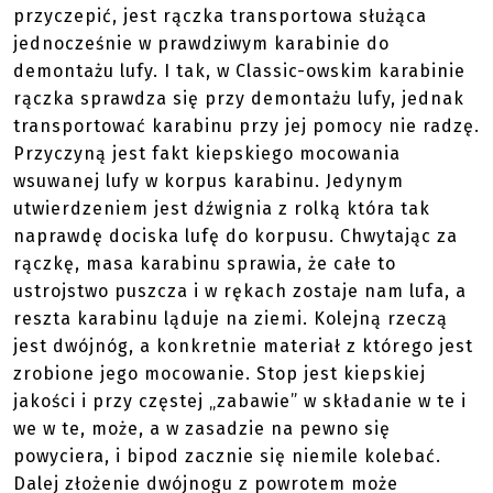
przyczepić, jest rączka transportowa służąca
jednocześnie w prawdziwym karabinie do
demontażu lufy. I tak, w Classic-owskim karabinie
rączka sprawdza się przy demontażu lufy, jednak
transportować karabinu przy jej pomocy nie radzę.
Przyczyną jest fakt kiepskiego mocowania
wsuwanej lufy w korpus karabinu. Jedynym
utwierdzeniem jest dźwignia z rolką która tak
naprawdę dociska lufę do korpusu. Chwytając za
rączkę, masa karabinu sprawia, że całe to
ustrojstwo puszcza i w rękach zostaje nam lufa, a
reszta karabinu ląduje na ziemi. Kolejną rzeczą
jest dwójnóg, a konkretnie materiał z którego jest
zrobione jego mocowanie. Stop jest kiepskiej
jakości i przy częstej „zabawie” w składanie w te i
we w te, może, a w zasadzie na pewno się
powyciera, i bipod zacznie się niemile kolebać.
Dalej złożenie dwójnogu z powrotem może