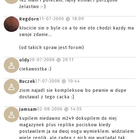
Też mam i polecam, fajny klimat i porządne
żelastwo :-)
11-07-2006 @
18:09
Regdorn
kłucicie sie o byle co a to nie oto chodzi kazdy ma
swoje zdanie...
(od takich spraw jest forum)
20-07-2006 @
20:11
oldy
ciekawostka :)
27-07-2006 @
10:44
Buczek
ziom najadl sie kompleksow bo pewnie w dupe
dostawal z tego cacka :]
02-08-2006 @
14:55
Jamsam
kupilem niedawno m249 dokupilem do niej
magazynek plus replike pociskow kiedy
postawilem ja na dwoj nogu wymieklem. widzialem
wiele replik, ale zaden z nich nie wygladal tak