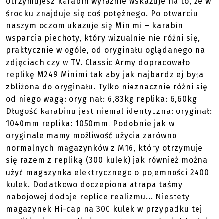
otrzymujesz karabin wyraźnie wskazuje na to, że w
środku znajduje się coś potężnego. Po otwarciu
naszym oczom ukazuje się Minimi – karabin
wsparcia piechoty, który wizualnie nie różni się,
praktycznie w ogóle, od oryginału oglądanego na
zdjęciach czy w TV. Classic Army dopracowało
replikę M249 Minimi tak aby jak najbardziej była
zbliżona do oryginału. Tylko nieznacznie różni się
od niego wagą: oryginał: 6,83kg replika: 6,60kg
Długość karabinu jest niemal identyczna: oryginał:
1040mm replika: 1050mm. Podobnie jak w
oryginale mamy możliwość użycia zarówno
normalnych magazynków z M16, który otrzymuje
się razem z repliką (300 kulek) jak również można
użyć magazynka elektrycznego o pojemności 2400
kulek. Dodatkowo doczepiona atrapa taśmy
nabojowej dodaje replice realizmu... Niestety
magazynek Hi-cap na 300 kulek w przypadku tej