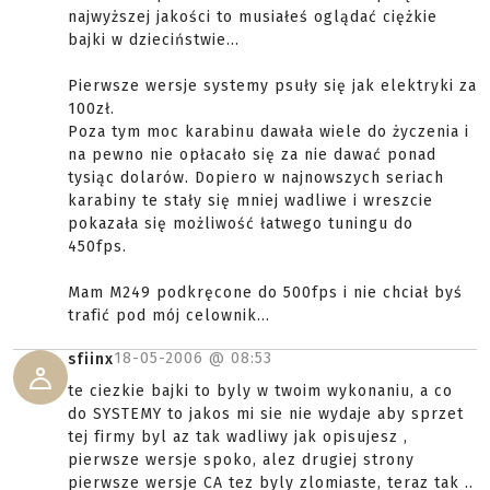
najwyższej jakości to musiałeś oglądać ciężkie
bajki w dzieciństwie...
Pierwsze wersje systemy psuły się jak elektryki za
100zł.
Poza tym moc karabinu dawała wiele do życzenia i
na pewno nie opłacało się za nie dawać ponad
tysiąc dolarów. Dopiero w najnowszych seriach
karabiny te stały się mniej wadliwe i wreszcie
pokazała się możliwość łatwego tuningu do
450fps.
Mam M249 podkręcone do 500fps i nie chciał byś
trafić pod mój celownik...
18-05-2006 @
08:53
sfiinx
te ciezkie bajki to byly w twoim wykonaniu, a co
do SYSTEMY to jakos mi sie nie wydaje aby sprzet
tej firmy byl az tak wadliwy jak opisujesz ,
pierwsze wersje spoko, alez drugiej strony
pierwsze wersje CA tez byly zlomiaste, teraz tak ..