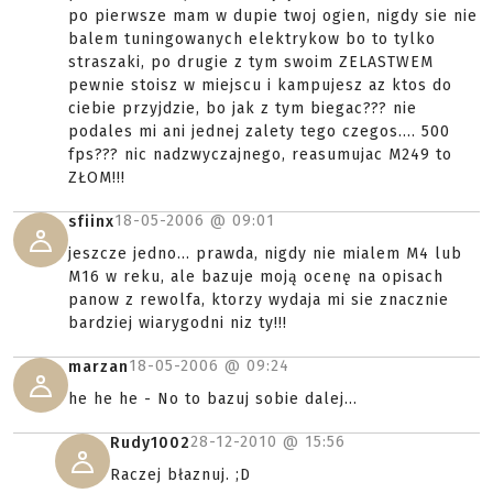
po pierwsze mam w dupie twoj ogien, nigdy sie nie
balem tuningowanych elektrykow bo to tylko
straszaki, po drugie z tym swoim ZELASTWEM
pewnie stoisz w miejscu i kampujesz az ktos do
ciebie przyjdzie, bo jak z tym biegac??? nie
podales mi ani jednej zalety tego czegos.... 500
fps??? nic nadzwyczajnego, reasumujac M249 to
ZŁOM!!!
18-05-2006 @
09:01
sfiinx
jeszcze jedno... prawda, nigdy nie mialem M4 lub
M16 w reku, ale bazuje moją ocenę na opisach
panow z rewolfa, ktorzy wydaja mi sie znacznie
bardziej wiarygodni niz ty!!!
18-05-2006 @
09:24
marzan
he he he - No to bazuj sobie dalej...
28-12-2010 @
15:56
Rudy1002
Raczej błaznuj. ;D