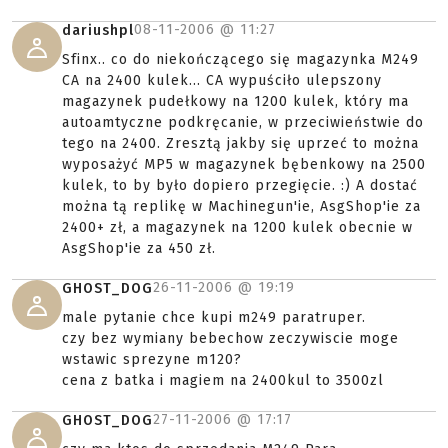
08-11-2006 @
11:27
dariushpl
Sfinx.. co do niekończącego się magazynka M249
CA na 2400 kulek... CA wypuściło ulepszony
magazynek pudełkowy na 1200 kulek, który ma
autoamtyczne podkręcanie, w przeciwieństwie do
tego na 2400. Zresztą jakby się uprzeć to można
wyposażyć MP5 w magazynek bębenkowy na 2500
kulek, to by było dopiero przegięcie. :) A dostać
można tą replikę w Machinegun'ie, AsgShop'ie za
2400+ zł, a magazynek na 1200 kulek obecnie w
AsgShop'ie za 450 zł.
26-11-2006 @
19:19
GHOST_DOG
male pytanie chce kupi m249 paratruper.
czy bez wymiany bebechow zeczywiscie moge
wstawic sprezyne m120?
cena z batka i magiem na 2400kul to 3500zl
27-11-2006 @
17:17
GHOST_DOG