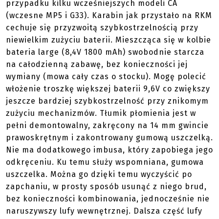
przypadku kilku wcześniejszych modeli CA
(wczesne MP5 i G33). Karabin jak przystało na RKM
cechuje się przyzwoitą szybkostrzelnością przy
niewielkim zużyciu baterii. Mieszcząca się w kolbie
bateria large (8,4V 1800 mAh) swobodnie starcza
na całodzienną zabawę, bez konieczności jej
wymiany (mowa cały czas o stocku). Mogę polecić
włożenie troszkę większej baterii 9,6V co zwiększy
jeszcze bardziej szybkostrzelność przy znikomym
zużyciu mechanizmów. Tłumik płomienia jest w
pełni demontowalny, zakręcony na 14 mm gwincie
prawoskrętnym i zakontrowany gumową uszczelką.
Nie ma dodatkowego imbusa, który zapobiega jego
odkręceniu. Ku temu służy wspomniana, gumowa
uszczelka. Można go dzięki temu wyczyścić po
zapchaniu, w prosty sposób usunąć z niego brud,
bez konieczności kombinowania, jednocześnie nie
naruszywszy lufy wewnętrznej. Dalsza część lufy