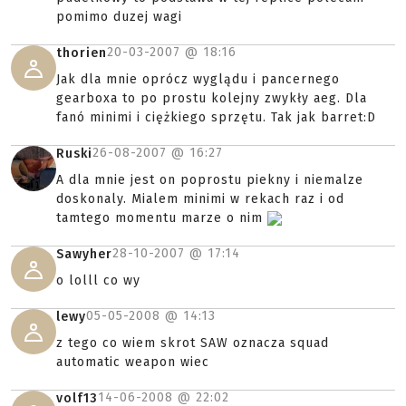
pomimo duzej wagi
20-03-2007 @
18:16
thorien
Jak dla mnie oprócz wyglądu i pancernego
gearboxa to po prostu kolejny zwykły aeg. Dla
fanó minimi i ciężkiego sprzętu. Tak jak barret:D
26-08-2007 @
16:27
Ruski
A dla mnie jest on poprostu piekny i niemalze
doskonaly. Mialem minimi w rekach raz i od
tamtego momentu marze o nim
28-10-2007 @
17:14
Sawyher
o lolll co wy
05-05-2008 @
14:13
lewy
z tego co wiem skrot SAW oznacza squad
automatic weapon wiec
14-06-2008 @
22:02
volf13