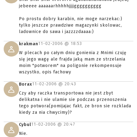
jebeeee aaaaaarhhhhhjjjjgggggggggg
Po prostu dobry karabin, nie moge narzekac:)
tylko jeszcze prawdziwe magazynki skolowac,
ladownice do sawa i jazzzzdaaaa:)
11-02-2006 @
18:53
krakman
W plecach po całym dniu gonienia z Mnimi czuję
się jego wagę ale frajda jaką mam ze strzelania
moim "potworem" na poligonie rekompensuje
wszystko, opis fachowy
11-02-2006 @
20:43
Borax
Czy aby raczka transportowa nie jest zbyt
delikatna i nie ulamie sie podczas przenoszenia
tego potwora(pomijajac fakt, ze bron sie rozklada
kiedy za nia chwycimy)?
11-02-2006 @
20:47
Cybul
Nie.