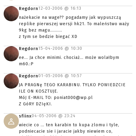
12-03-2006 @
16:13
Regdorn
nażekacie na wage?? pogadamy jak wypuszczą
replike pierwszej wersji hk21. To maleństwo waży
9kg bez magu..........
z tym se bedzie biegać XD
15-04-2006 @
10:30
Regdorn
ee... Ja chce minimi. chociaż... może wolałbym
m60.:P
01-05-2006 @
10:57
Regdorn
JA PRAGNę TEGO KARABINU. TYLKO POWIEDZCIE
ILE ON KOSZTUJE.
MóJ E-MAIL TO: poniat000@wp.pl
Z GóRY DZIęKI.
04-05-2006 @
23:24
sfiinx
wiecie co ... ten karabin to kupa zlomu i tyle,
podniecacie sie i jaracie jakby niewiem co,