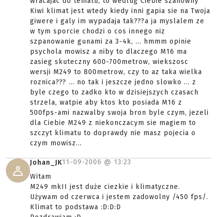
wracajac do tematu, to wedlug Ciebie szanowny
Kiwi klimat jest wtedy kiedy inni gapia sie na Twoja
giwere i galy im wypadaja tak???a ja myslalem ze
w tym sporcie chodzi o cos innego niz
szpanowanie gunami za 3-4k, ... hmmm opinie
psychola mowisz a niby to dlaczego M16 ma
zasieg skuteczny 600-700metrow, wiekszosc
wersji M249 to 800metrow, czy to az taka wielka
roznica??? ... no tak i jeszcze jedno slowko ... z
byle czego to zadko kto w dzisiejszych czasach
strzela, watpie aby ktos kto posiada M16 z
500fps-ami nazwalby swoja bron byle czym, jezeli
dla Ciebie M249 z niekonczacym sie magiem to
szczyt klimatu to doprawdy nie masz pojecia o
czym mowisz...
11-09-2006 @
13:23
Johan_JK
Witam
M249 mkII jest duże ciezkie i klimatyczne.
Używam od czerwca i jestem zadowolny /450 fps/.
Klimat to podstawa :D:D:D