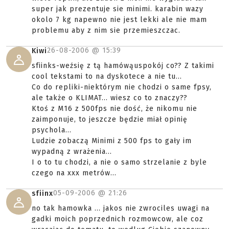
super jak prezentuje sie minimi. karabin wazy
okolo 7 kg napewno nie jest lekki ale nie mam
problemu aby z nim sie przemieszczac.
26-08-2006 @
15:39
Kiwi
sfiinks-weźsię z tą hamówąuspokój co?? Z takimi
cool tekstami to na dyskotece a nie tu...
Co do repliki-niektórym nie chodzi o same fpsy,
ale także o KLIMAT... wiesz co to znaczy??
Ktoś z M16 z 500fps nie dość, że nikomu nie
zaimponuje, to jeszcze będzie miał opinię
psychola...
Ludzie zobaczą Minimi z 500 fps to gały im
wypadną z wrażenia...
I o to tu chodzi, a nie o samo strzelanie z byle
czego na xxx metrów...
05-09-2006 @
21:26
sfiinx
no tak hamowka ... jakos nie zwrociles uwagi na
gadki moich poprzednich rozmowcow, ale coz