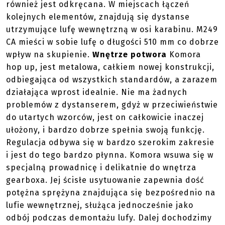
również jest odkręcana. W miejscach łączeń
kolejnych elementów, znajdują się dystanse
utrzymujące lufę wewnętrzną w osi karabinu. M249
CA mieści w sobie lufę o długości 510 mm co dobrze
wpływ na skupienie.
Wnętrze potwora
Komora
hop up, jest metalowa, całkiem nowej konstrukcji,
odbiegająca od wszystkich standardów, a zarazem
działająca wprost idealnie. Nie ma żadnych
problemów z dystanserem, gdyż w przeciwieństwie
do utartych wzorców, jest on całkowicie inaczej
ułożony, i bardzo dobrze spełnia swoją funkcję.
Regulacja odbywa się w bardzo szerokim zakresie
i jest do tego bardzo płynna. Komora wsuwa się w
specjalną prowadnicę i delikatnie do wnętrza
gearboxa. Jej ścisłe usytuowanie zapewnia dość
potężna sprężyna znajdująca się bezpośrednio na
lufie wewnętrznej, służąca jednocześnie jako
odbój podczas demontażu lufy. Dalej dochodzimy