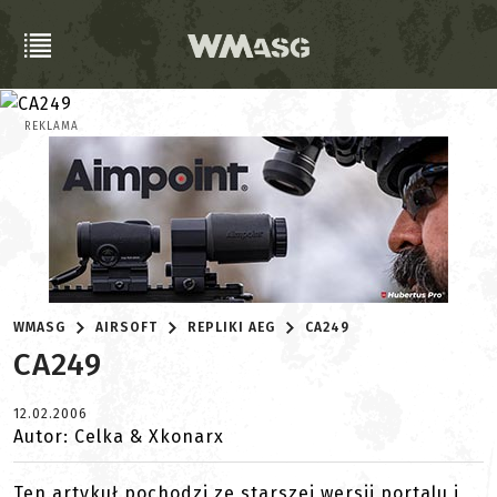
REKLAMA
WMASG
AIRSOFT
REPLIKI AEG
CA249
CA249
12.02.2006
Autor: Celka & Xkonarx
Ten artykuł pochodzi ze starszej wersji portalu i