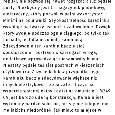
repliki, nie pozwoli się nawet rozgrzać a już będzie
pusty. Niezbędny jest tu magazynek pudełkowy,
elektryczny, który pozwoli w pełni wykorzystać
Minimi na polu walki. Szybkostrzelność karabinku
wywołuje na twarzy uśmiech i zadowolenie. Dźwięk,
który wydaje podczas ognia ciągłego, bo tylko taki
posiada, jest dla uszu miłą kanonadą.
Zdecydowanie ten karabin będzie siał
spustoszenie i postrach w szeregach wroga,
dodatkowo wprowadzając niesamowity klimat.
Niestety będzie też siał postrach w kieszeniach
użytkownika. Zużycie kulek w przypadku tego
karabinku będzie zdecydowanie większe niż
innych elektryków. Trzeba zatem liczyć na
wsparcie własnej ekipy i datki na amunicję... M249
CA jest bardzo udaną konstrukcją. Karabin jest
wykonany bardzo solidnie, nic się nie telepie, nie
ma jakichś niedoróbek, jak miało to miejsce w