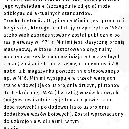
jego wyświetlanie (szczególnie zdjęcia) może
odbiegać od aktualnych standardów.
Trochę historii...
Oryginalny Mimini jest produkcji
belgijskiej, którego produkcję rozpoczęto w 1982r.
aczkolwiek zaprezentowany został publicznie po
raz pierwszy w 1974 r. Minimi jest klasyczną bronią
maszynową, w której zastosowano oryginalny
mechanizm zasilania umożliwiający (bez żadnych
zmian) zasilanie broni z taśmy, o pojemności 200
naboi lub magazynka powszechnie stosowanego
np. w M16. Minimi występuje w trzech wersjach:
standardowej (jako uzbrojenia drużyn, plutonów
itd.), skróconej PARA (dla załóg wozów bojowych,
śmigłowców i żołnierzy jednostek powietrzno-
desantowych) i pokładowej (jako uzbrojenie
dodatkowe wozów bojowych). Został wprowadzony
do uzbrojenia wielu armii w tym :
Belgia: