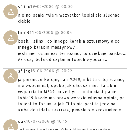
19-05-2006 @
00:00
sfiinx
nie no panie "wiem wszystko" lepiej sie sluchac
ciebie
11-06-2006 @
00:04
lob19
bosh... sfinx.. co innego karabin szturmowy a co
innego karabin maszynowy...
jesli nie rozumiesz tej roznicy to dziekuje bardzo...
Az oczy bola od czytania twoich wypocin...
16-06-2006 @
20:22
sfiinx
ja piernicze kolejny fan M249, nikt tu o tej roznicy
nie wspominal, spoko jak chcesz miec karabin
wsparcia to M249 moze byc ... natomiast panie
lobie19 kazdy ma prawo wyrazic wlasna opinie, po
to jest to forum, a jak Ci to nie pasi to jedz na
Kube do Fidela Kastrata, pewnie sie zrozumiecie
10-07-2006 @
16:15
dax