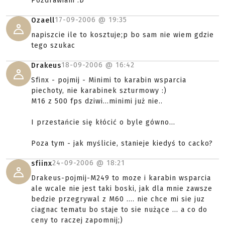
Pozdrawiam :D
17-09-2006 @
19:35
Ozaell
napiszcie ile to kosztuje;p bo sam nie wiem gdzie
tego szukac
18-09-2006 @
16:42
Drakeus
Sfinx - pojmij - Minimi to karabin wsparcia
piechoty, nie karabinek szturmowy :)
M16 z 500 fps dziwi...minimi już nie..
I przestańcie się kłócić o byle gówno...
Poza tym - jak myślicie, stanieje kiedyś to cacko?
24-09-2006 @
18:21
sfiinx
Drakeus-pojmij-M249 to moze i karabin wsparcia
ale wcale nie jest taki boski, jak dla mnie zawsze
bedzie przegrywal z M60 .... nie chce mi sie juz
ciagnac tematu bo staje to sie nużące ... a co do
ceny to raczej zapomnij;)