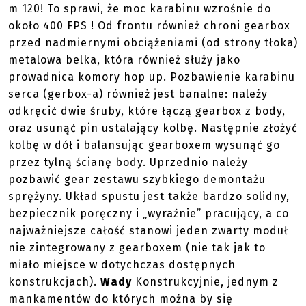
m 120! To sprawi, że moc karabinu wzrośnie do
około 400 FPS ! Od frontu również chroni gearbox
przed nadmiernymi obciążeniami (od strony tłoka)
metalowa belka, która również służy jako
prowadnica komory hop up. Pozbawienie karabinu
serca (gerbox-a) również jest banalne: należy
odkręcić dwie śruby, które łączą gearbox z body,
oraz usunąć pin ustalający kolbę. Następnie złożyć
kolbę w dół i balansując gearboxem wysunąć go
przez tylną ścianę body. Uprzednio należy
pozbawić gear zestawu szybkiego demontażu
sprężyny. Układ spustu jest także bardzo solidny,
bezpiecznik poręczny i „wyraźnie” pracujący, a co
najważniejsze całość stanowi jeden zwarty moduł
nie zintegrowany z gearboxem (nie tak jak to
miało miejsce w dotychczas dostępnych
konstrukcjach).
Wady
Konstrukcyjnie, jednym z
mankamentów do których można by się