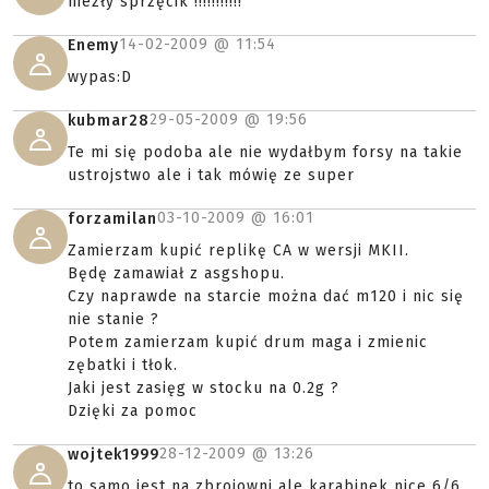
niezły sprzęcik !!!!!!!!!!!
14-02-2009 @
11:54
Enemy
wypas:D
29-05-2009 @
19:56
kubmar28
Te mi się podoba ale nie wydałbym forsy na takie
ustrojstwo ale i tak mówię ze super
03-10-2009 @
16:01
forzamilan
Zamierzam kupić replikę CA w wersji MKII.
Będę zamawiał z asgshopu.
Czy naprawde na starcie można dać m120 i nic się
nie stanie ?
Potem zamierzam kupić drum maga i zmienic
zębatki i tłok.
Jaki jest zasięg w stocku na 0.2g ?
Dzięki za pomoc
28-12-2009 @
13:26
wojtek1999
to samo jest na zbrojowni ale karabinek nice 6/6