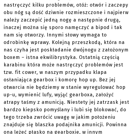
nastręczyć kilku problemów, otóż: otwór i zaczepy
obu nóg są dość dziwnie rozmieszczone i najpierw
należy zaczepić jedną nogę a następnie drugą,
inaczej można się sporo namęczyć a bipod i tak
nam się otworzy. Innymi słowy wymaga to
odrobinkę wprawy. Kolejną przeszkodą, która na
nas czyha jest poskładanie dwójnogu z założonym
boxem – istna ekwilibrystyka. Ostatnią częścią
karabinu która może nastręczyć problemów jest
tzw. fit cower, w naszym przypadku klapa
osłaniająca gearbox i komorę hop up. Bez jej
otwarcia nie będziemy w stanie wyregulować hop
up-u, wymienić lufy, wyjąć gearboxa, założyć
atrapy taśmy z amunicją. Niestety jej zatrzask jest
bardzo kiepsko pomyślany i lubi się blokować, do
tego trzeba zwrócić uwagę w jakim położeniu
znajduje się blaszka podajnika amunicji. Powinna
ona leżeć płasko na gearboxie, w innym