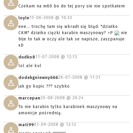
Czekam na m60 bo do tej pory sie nie spotkałem
15-06-2008 @
10:33
loyle
eee... trochę tam się wkradł się błąd: "działko
CKM" działko cięzki karabin maszynowy? =P
nie
bije to tak w oczy ale tak se napisze, zaszpanuje
xD
11-07-2008 @
12:13
dudko8
lol ale kul
26-07-2008 @
11:21
dodekgniewny666
jak go kupic ??? szybko
20-08-2008 @
20:24
marcepan
To nie karabin tylko karabinek maszynowy na
amunicje pośrednią.
01-09-2008 @
13:12
mati99