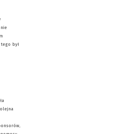
w
 nie
ym
 tego był
ła
olejna
ponsorów,