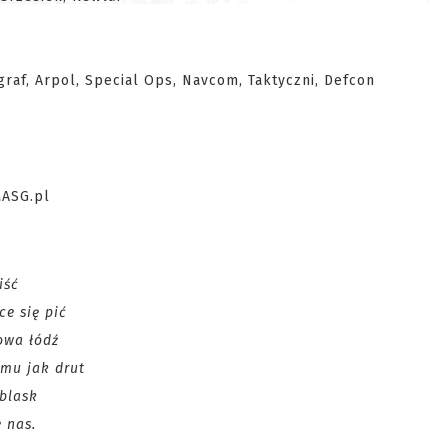
graf, Arpol, Special Ops, Navcom, Taktyczni, Defcon
 iść
ce się pić
owa łódź
 mu jak drut
 blask
e nas.