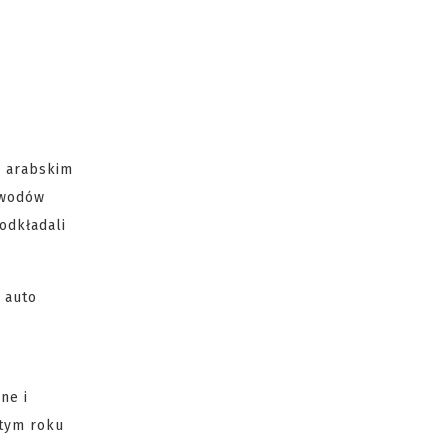
e arabskim
dowodów
odkładali
 auto
ne i
 tym roku