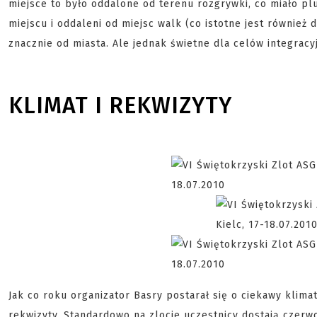
miejsce to było oddalone od terenu rozgrywki, co miało pl
miejscu i oddaleni od miejsc walk (co istotne jest również
znacznie od miasta. Ale jednak świetne dla celów integracy
KLIMAT I REKWIZYTY
Jak co roku organizator Basry postarał się o ciekawy klima
rekwizyty. Standardowo na zlocie uczestnicy dostają czerw