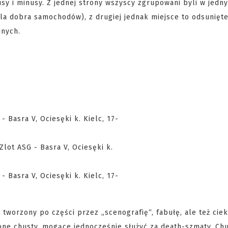
usy i minusy. Z jednej strony wszyscy zgrupowani byli w jedn
 dla dobra samochodów), z drugiej jednak miejsce to odsunięt
jnych.
t tworzony po części przez „scenografię“, fabułę, ale też cie
one chusty, mogące jednocześnie służyć za death-szmaty. Chu