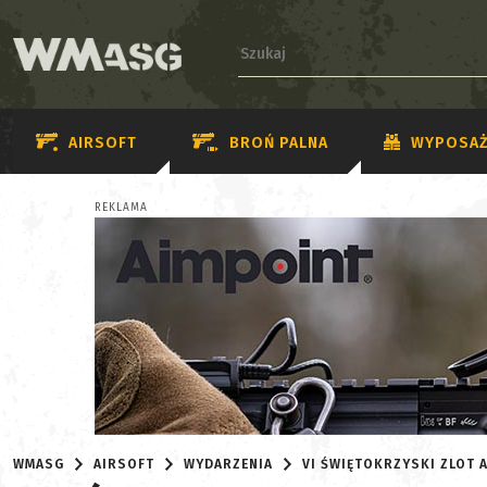
AIRSOFT
BROŃ PALNA
WYPOSAŻ
REKLAMA
WMASG
AIRSOFT
WYDARZENIA
VI ŚWIĘTOKRZYSKI ZLOT AS