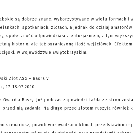
y arabskie są dobrze znane, wykorzystywane w wielu formach i 
elankach, spotkaniach, zlotach, a jednak do dzisiaj amatorów
sry, społeczność odpowiedziała z entuzjazmem, z tym większ
nią historię, ale też ograniczoną ilość wejściówek. Efektem
 Ocięski, w województwie świętokrzyskim.
raz Gwardia Basry. Już podczas zapowiedzi każda ze stron zosta
przed nią zadania. Na długo przed zlotem ruszyła również k
no scenariusz, powoli wprowadzano klimat, przedstawiono s