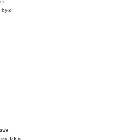
ym
e było
kawe
sty, jak w