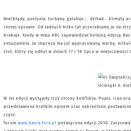
Wielbłądy, pustynia, turbany, galabije.... dzihad... klimat
różnej oprawie. Od ładnych kilku lat przerabiamy je na strz
brakuje. Kiedy w maju ARC zapowiedział kolejną edycję Ba
entuzjamem, że impreza ma już wypracowaną markę, kilkulet
zlot, który się odbył w dniach 17 i 18 lipca w miejscowości
W tej edycji wystąpiły trzy strony konfliktu: Popis, Iran o
przedstawiona krótkim opisem oraz nakreślono postawione 
część
forum
www.basra.fora.pl
poświęcona edycji 2010. Zarysowa