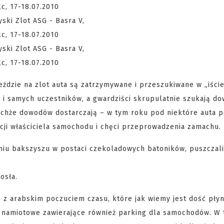
jeździe na zlot auta są zatrzymywane i przeszukiwane w „iści
le i samych uczestników, a gwardziści skrupulatnie szukają 
ychże dowodów dostarczają – w tym roku pod niektóre auta p
i właściciela samochodu i chęci przeprowadzenia zamachu.
aniu bakszyszu w postaci czekoladowych batoników, puszczali
osła.
z z arabskim poczuciem czasu, które jak wiemy jest dość płyn
le namiotowe zawierające również parking dla samochodów. W