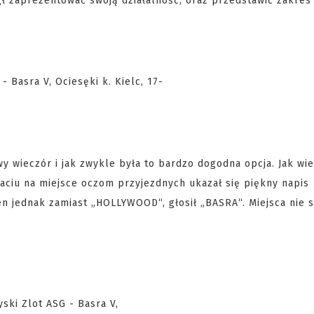
ł zaprezentować swoją działalność, oraz przedstawić zakre
y wieczór i jak zwykle była to bardzo dogodna opcja. Jak wi
traciu na miejsce oczom przyjezdnych ukazał się piękny napis
n jednak zamiast „HOLLYWOOD“, głosił „BASRA“. Miejsca nie 