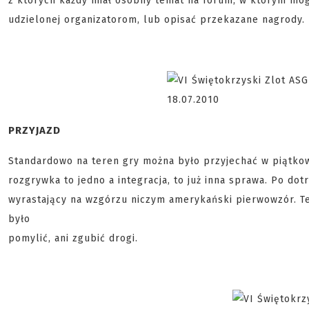
z których każdy miał osobny temat na forum, w którym móg
udzielonej organizatorom, lub opisać przekazane nagrody.
PRZYJAZD
Standardowo na teren gry można było przyjechać w piątkow
rozgrywka to jedno a integracja, to już inna sprawa. Po do
wyrastający na wzgórzu niczym amerykański pierwowzór. Te
było
pomylić, ani zgubić drogi.