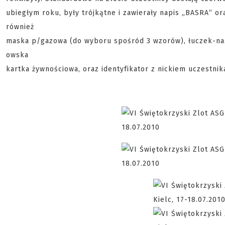
ubiegłym roku, były trójkątne i zawierały napis „BASRA“ o
również
maska p/gazowa (do wyboru spośród 3 wzorów), łuczek-nas
owska
kartka żywnościowa, oraz identyfikator z nickiem uczestnik