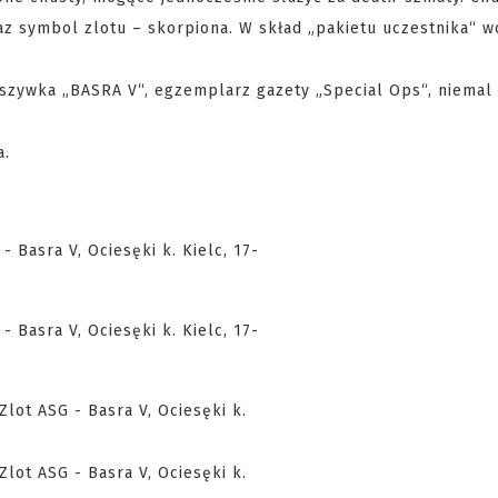
raz symbol zlotu – skorpiona. W skład „pakietu uczestnika“ w
zywka „BASRA V“, egzemplarz gazety „Special Ops“, niemal
a.