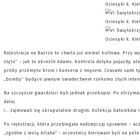
Rejestracja na Basrze to chwila już niemal kultowa. Przy w
stylu“ – jak to określił Adams. Kontrola dotyka pojazdy, a
próby przemytu broni i konserw z mięsem. Czasami sami t
„bomby“ będące jawnym świadectwem rzekomo złych intencj
Na szczęście gwardziści byli jednak przekupni. Po otrzym
dalej
i... zajmowali się skrupulatnie drugim. Kolekcja batoników r
Po rejestracji, która przebiegała nadzwyczaj sprawnie – ac
„zgodne z wolą Allaha“ - uczestnicy kierowani byli na po