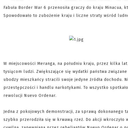
Fabuła Border War 6 przenosiła graczy do kraju Minacua, kt
Spowodowało to zubożenie kraju i liczne straty wśród ludno
W miejscowości Meranga, na południu kraju, przez kilka lat
tysiącom ludzi. Zwiększające się wydatki państwa związane
ubodzy mieszkańcy stracili swoje jedyne źródła dochodu. Ni
przestępczości i handlu narkotykami. To wszystko spotka
rewolucji Nuevo Ordenar.
Jedna z pokojowych demonstracji, za sprawą dokonanego ta
szybko przerodziła się w krwawą rzeź. Do akcji wkroczyło 
cywilna, zapewniana przez rebeliantów Nuevo Ordenar o po