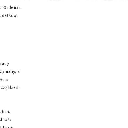
vo Ordenar.
podatków.
pracę
rzymany, a
zwoju
oczątkiem
icji,
udność
d kraju