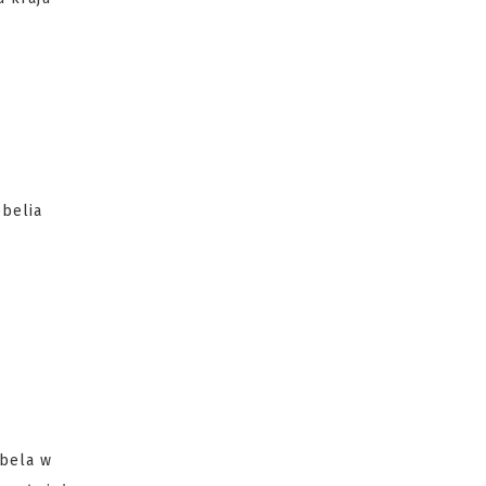
ebelia
hbela w