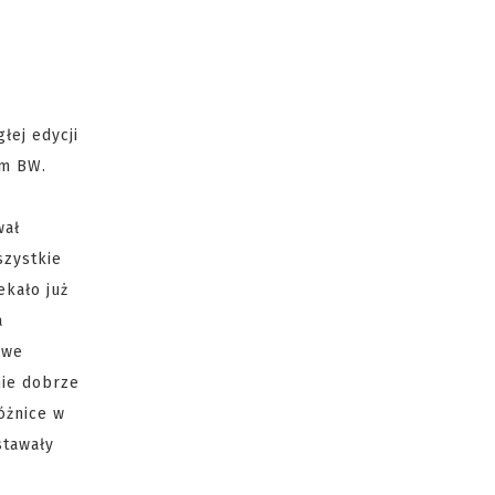
łej edycji
om BW.
wał
szystkie
ekało już
a
iwe
nie dobrze
óżnice w
stawały