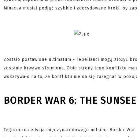
Minacua musiał podjąć szybkie i zdecydowane kroki, by zap
Zostało postawione ultimatum - rebelianci mogą złożyć broń
zostanie krwawo stłumiona. Obie strony tego konfliktu ma
wskazywało na to, że konfliktu nie da się zażegnać w poko
BORDER WAR 6: THE SUNSE
Tegoroczna edycja międzynarodowego milsimu Border War o