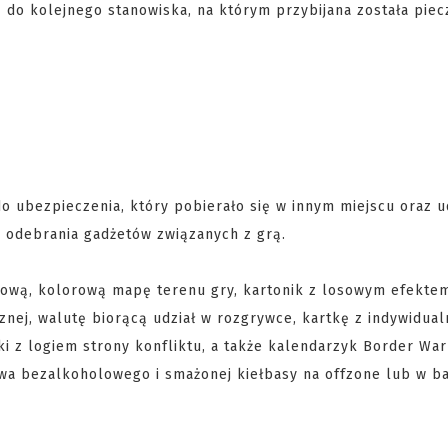
 do kolejnego stanowiska, na którym przybijana została piec
do ubezpieczenia, który pobierało się w innym miejscu oraz u
 odebrania gadżetów związanych z grą.
łową, kolorową mapę terenu gry, kartonik z losowym efekte
nej, walutę biorącą udział w rozgrywce, kartkę z indywidua
i z logiem strony konfliktu, a także kalendarzyk Border War
wa bezalkoholowego i smażonej kiełbasy na offzone lub w ba