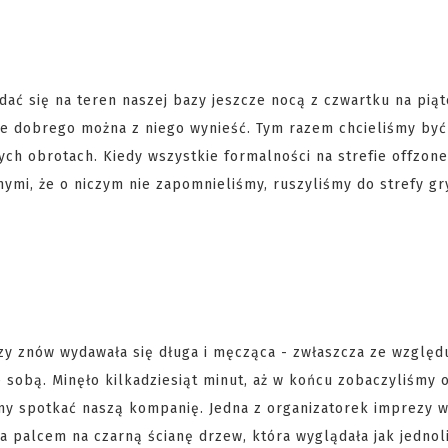
dać się na teren naszej bazy jeszcze nocą z czwartku na piąt
ele dobrego można z niego wynieść. Tym razem chcieliśmy być
ch obrotach. Kiedy wszystkie formalności na strefie offzone
ymi, że o niczym nie zapomnieliśmy, ruszyliśmy do strefy gr
azy znów wydawała się długa i męcząca - zwłaszcza ze względ
sobą. Minęło kilkadziesiąt minut, aż w końcu zobaczyliśmy
emy spotkać naszą kompanię. Jedna z organizatorek imprezy 
a palcem na czarną ścianę drzew, która wyglądała jak jednol