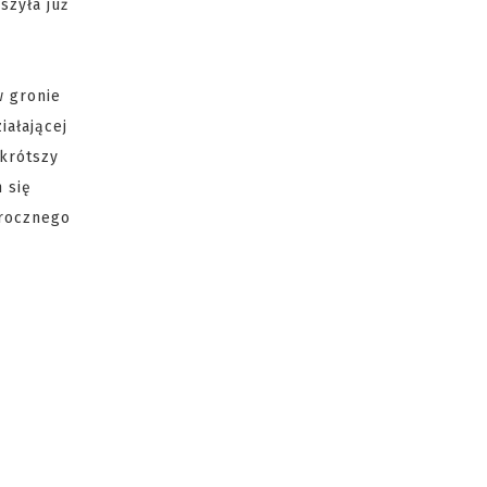
szyła już
w gronie
iałającej
 krótszy
 się
orocznego