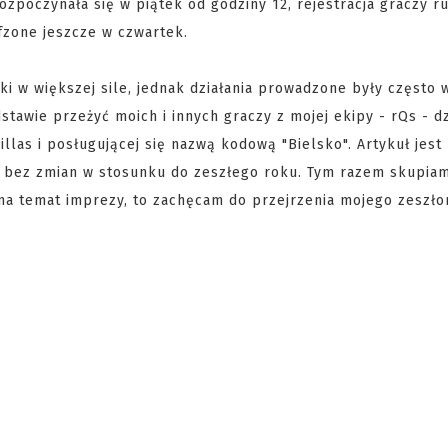
ozpoczynała się w piątek od godziny 12, rejestracja graczy ru
ffzone jeszcze w czwartek.
i w większej sile, jednak działania prowadzone były często 
tawie przeżyć moich i innych graczy z mojej ekipy - rQs - dz
llas i posługującej się nazwą kodową "Bielsko". Artykuł jest
o bez zmian w stosunku do zeszłego roku. Tym razem skupiam
j na temat imprezy, to zachęcam do przejrzenia mojego zeszł