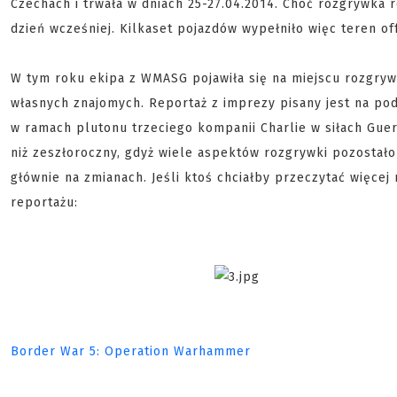
Czechach i trwała w dniach 25-27.04.2014. Choć rozgrywka r
dzień wcześniej. Kilkaset pojazdów wypełniło więc teren o
W tym roku ekipa z WMASG pojawiła się na miejscu rozgrywk
własnych znajomych. Reportaż z imprezy pisany jest na pods
w ramach plutonu trzeciego kompanii Charlie w siłach Gueri
niż zeszłoroczny, gdyż wiele aspektów rozgrywki pozostał
głównie na zmianach. Jeśli ktoś chciałby przeczytać więce
reportażu:
Border War 5: Operation Warhammer