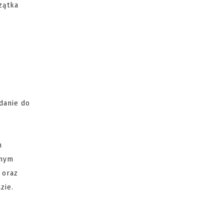
zątka
danie do
m
lnym
 oraz
zie.