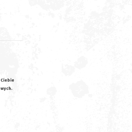
d
 Ciebie
owych.