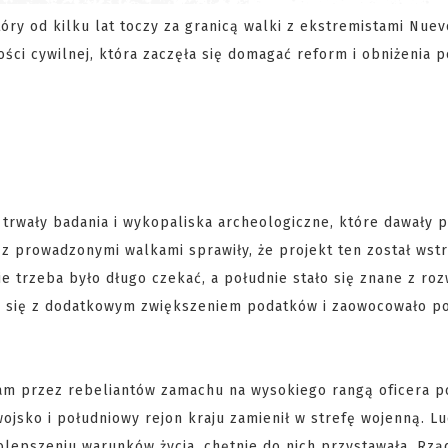
óry od kilku lat toczy za granicą walki z ekstremistami Nue
ści cywilnej, która zaczęła się domagać reform i obniżenia 
 trwały badania i wykopaliska archeologiczne, które dawały 
 z prowadzonymi walkami sprawiły, że projekt ten został wst
e trzeba było długo czekać, a południe stało się znane z ro
ło się z dodatkowym zwiększeniem podatków i zaowocowało p
m przez rebeliantów zamachu na wysokiego rangą oficera pol
wojsko i południowy rejon kraju zamienił w strefę wojenną. L
lepszeniu warunków życia, chętnie do nich przystawała. Rzą