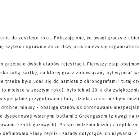
eniu do zeszłego roku. Pokazują one, że uwagi graczy z ubieg
się szybko i sprawnie za co duży plus należy się organizator
o przejście dwóch etapów rejestracji. Pierwszy etap obejmo
ska żółtą kartkę, na której gracz zobowiązany był wypisać w
ie trzeba było udać się do namiotu z chronografami i tutaj cz
 to miejsce w zeszłym roku), było ich aż 20, a dla zwiększeni
o specjalnie przygotowanej tuby, dzięki czemu nie było możl
 drobne minusy - obsługa stanowisk chronowania niespecjal
nie dysponowali własnymi butlami z Greengasem (z uwagi na r
owania replik gazowych). Po sprawdzeniu każdej z replik zo
definiowało klasę replik i zasady dotyczące ich używania. Z