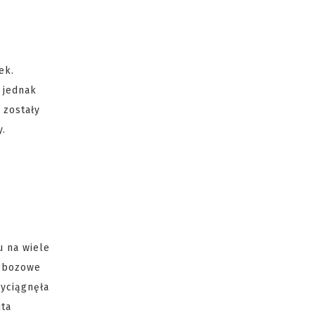
ek.
 jednak
 zostały
y.
u na wiele
 obozowe
wyciągnęła
ita