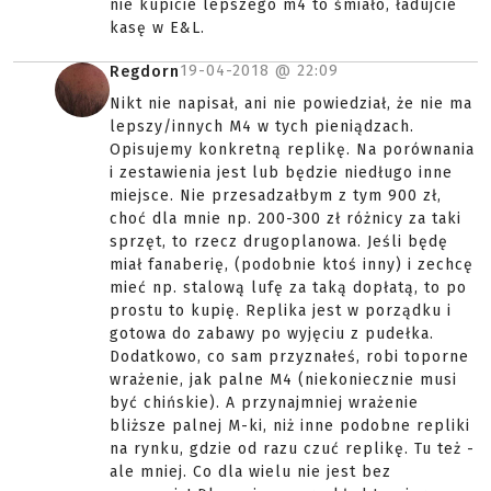
nie kupicie lepszego m4 to śmiało, ładujcie
kasę w E&L.
19-04-2018 @
22:09
Regdorn
Nikt nie napisał, ani nie powiedział, że nie ma
lepszy/innych M4 w tych pieniądzach.
Opisujemy konkretną replikę. Na porównania
i zestawienia jest lub będzie niedługo inne
miejsce. Nie przesadzałbym z tym 900 zł,
choć dla mnie np. 200-300 zł różnicy za taki
sprzęt, to rzecz drugoplanowa. Jeśli będę
miał fanaberię, (podobnie ktoś inny) i zechcę
mieć np. stalową lufę za taką dopłatą, to po
prostu to kupię. Replika jest w porządku i
gotowa do zabawy po wyjęciu z pudełka.
Dodatkowo, co sam przyznałeś, robi toporne
wrażenie, jak palne M4 (niekoniecznie musi
być chińskie). A przynajmniej wrażenie
bliższe palnej M-ki, niż inne podobne repliki
na rynku, gdzie od razu czuć replikę. Tu też -
ale mniej. Co dla wielu nie jest bez