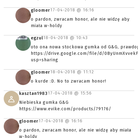
17-04-2018 @
16:16
gloomer
o pardon, zwracam honor, ale nie widzę aby
miała w-holdy
18-04-2018 @
10:43
egzul
oto ona nowa stockowa gumka od G&G, prawdop
https://drive.google.com/file/d/0ByUnmXvv
usp=sharing
18-04-2018 @
11:12
gloomer
o kurde :D. No to zwracam honor!
17-04-2018 @
15:56
kasztan1983
Niebieska gumka G&G
https://www.evike.com/products/79176/
17-04-2018 @
16:16
gloomer
o pardon, zwracam honor, ale nie widzę aby miała
w-holdy