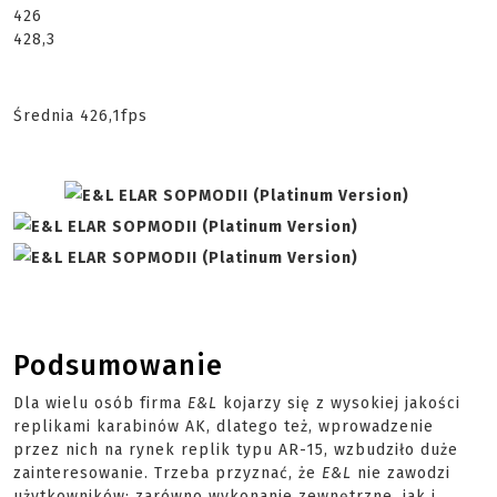
426
428,3
Średnia 426,1fps
Podsumowanie
Dla wielu osób firma
E&L
kojarzy się z wysokiej jakości
replikami karabinów AK,
dlatego
też, wprowadzenie
przez nich na rynek replik typu AR-15, wzbudziło duże
zainteresowanie. Trzeba przyznać, że
E&L
nie zawodzi
użytkowników: zarówno wykonanie zewnętrzne, jak i