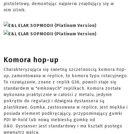
pistoletowy, demontując najpierw znajdujący się w
nim silnik.
Komora hop-up
Charakteryzująca się świetną szczelnością komora
hop-
up
, zamontowana w replice, to komora typu rotacyjnego.
To rozwiązanie, znane z replik G36, powoli staje się
standardem w "
emkowych"
replikach. Komora została
wykonana praktycznie w całości z metalu, jedynie
pokrętło do regulacji i dźwignia
dystansera
są
plastikowe. Gumka, zastosowana w replice, jest miękka i
posiada element podkręcający, przypominający gumki
PDI W-
hold
lub nową niebieską gumkę od
G&G
.
Dystanser
jest standardowy i ma kształt pustego
wewnątrz walca.