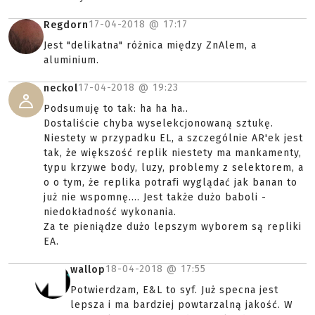
17-04-2018 @
17:17
Regdorn
Jest "delikatna" różnica między ZnAlem, a
aluminium.
17-04-2018 @
19:23
neckol
Podsumuję to tak: ha ha ha..
Dostaliście chyba wyselekcjonowaną sztukę.
Niestety w przypadku EL, a szczególnie AR'ek jest
tak, że większość replik niestety ma mankamenty,
typu krzywe body, luzy, problemy z selektorem, a
o o tym, że replika potrafi wyglądać jak banan to
już nie wspomnę.... Jest także dużo baboli -
niedokładność wykonania.
Za te pieniądze dużo lepszym wyborem są repliki
EA.
18-04-2018 @
17:55
wallop
Potwierdzam, E&L to syf. Już specna jest
lepsza i ma bardziej powtarzalną jakość. W