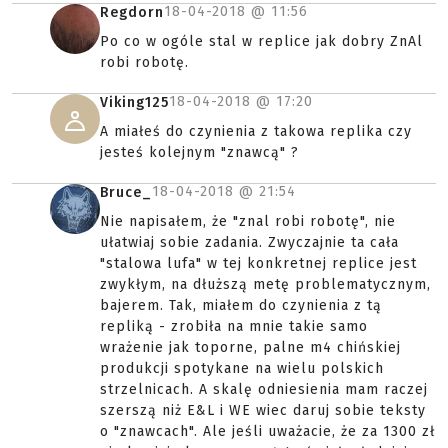
18-04-2018 @
11:56
Regdorn
Po co w ogóle stal w replice jak dobry ZnAl
robi robotę.
18-04-2018 @
17:20
Viking125
A miałeś do czynienia z takowa replika czy
jesteś kolejnym "znawcą" ?
18-04-2018 @
21:54
Bruce_
Nie napisałem, że "znal robi robotę", nie
ułatwiaj sobie zadania. Zwyczajnie ta cała
"stalowa lufa" w tej konkretnej replice jest
zwykłym, na dłuższą metę problematycznym,
bajerem. Tak, miałem do czynienia z tą
repliką - zrobiła na mnie takie samo
wrażenie jak toporne, palne m4 chińskiej
produkcji spotykane na wielu polskich
strzelnicach. A skalę odniesienia mam raczej
szerszą niż E&L i WE wiec daruj sobie teksty
o "znawcach". Ale jeśli uważacie, że za 1300 zł