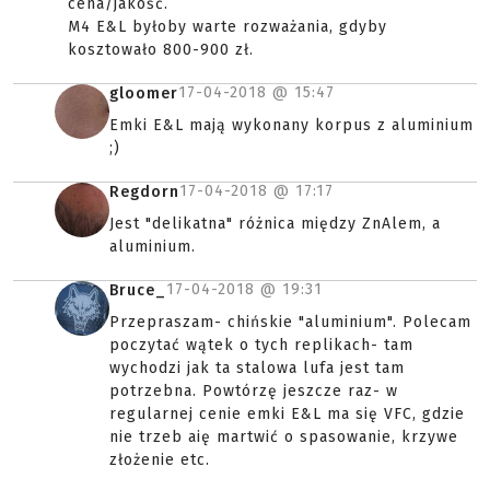
cena/jakość.
M4 E&L byłoby warte rozważania, gdyby
kosztowało 800-900 zł.
17-04-2018 @
15:47
gloomer
Emki E&L mają wykonany korpus z aluminium
;)
17-04-2018 @
17:17
Regdorn
Jest "delikatna" różnica między ZnAlem, a
aluminium.
17-04-2018 @
19:31
Bruce_
Przepraszam- chińskie "aluminium". Polecam
poczytać wątek o tych replikach- tam
wychodzi jak ta stalowa lufa jest tam
potrzebna. Powtórzę jeszcze raz- w
regularnej cenie emki E&L ma się VFC, gdzie
nie trzeb aię martwić o spasowanie, krzywe
złożenie etc.