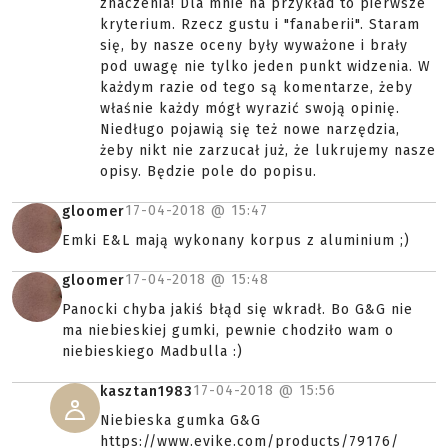
znaczenia! Dla mnie na przykład to pierwsze
kryterium. Rzecz gustu i "fanaberii". Staram
się, by nasze oceny były wyważone i brały
pod uwagę nie tylko jeden punkt widzenia. W
każdym razie od tego są komentarze, żeby
właśnie każdy mógł wyrazić swoją opinię.
Niedługo pojawią się też nowe narzędzia,
żeby nikt nie zarzucał już, że lukrujemy nasze
opisy. Będzie pole do popisu.
17-04-2018 @
15:47
gloomer
Emki E&L mają wykonany korpus z aluminium ;)
17-04-2018 @
15:48
gloomer
Panocki chyba jakiś błąd się wkradł. Bo G&G nie
ma niebieskiej gumki, pewnie chodziło wam o
niebieskiego Madbulla :)
17-04-2018 @
15:56
kasztan1983
Niebieska gumka G&G
https://www.evike.com/products/79176/