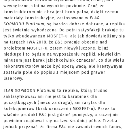
wewnętrzne, stoi na wysokim poziomie. Czuć, że
konstruktorom nie obca jest broń palna, dzięki czemu
materiały konstrukcyjne, zastosowane w
ELAR
SOPMODII Platinum
, są bardzo dobrze dobrane, a replika
jest świetnie wykończona. Do pełni satysfakcji brakuje tu
tylko wbudowanego MOSFET-u, ale jak dowiedzieliśmy się
na targach IWA 2018, że
E&L
pracuje obecnie nad
projektem MOSFET-u, zatem niewykluczone, iż już
niedługo i to będzie na wyposażeniu repliki. Niewielkim
minusem jest barak jakichkolwiek oznaczeń, co dla wielu
rekonstruktorów może być sporą wadą, ale kreatywnym
zostawia pole do popisu z miejscem pod grawer
laserowy.
ELAR SOPMODII Platinum
to replika, którą trudno
zaklasyfikować: ani nie jest to karabinek dla
początkujących (nieco za droga), ani rarytas dla
kolekcjonerów (brak oznaczeń i MOSFET-u). Przez to
właśnie produkt
E&L
jest gdzieś pomiędzy, a raczej nie
powinien znajdować się na tzw. średniej półce. Trzeba
jednak przyznać, że firma
E&L
nie zawodzi swoich fanów,