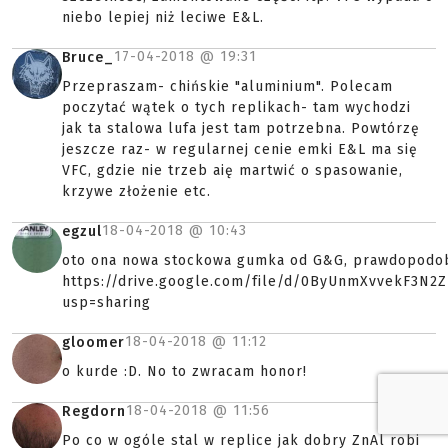
niebo lepiej niż leciwe E&L.
17-04-2018 @
19:31
Bruce_
Przepraszam- chińskie "aluminium". Polecam
poczytać wątek o tych replikach- tam wychodzi
jak ta stalowa lufa jest tam potrzebna. Powtórzę
jeszcze raz- w regularnej cenie emki E&L ma się
VFC, gdzie nie trzeb aię martwić o spasowanie,
krzywe złożenie etc.
18-04-2018 @
10:43
egzul
oto ona nowa stockowa gumka od G&G, prawdopodobn
https://drive.google.com/file/d/0ByUnmXvvekF3
usp=sharing
18-04-2018 @
11:12
gloomer
o kurde :D. No to zwracam honor!
18-04-2018 @
11:56
Regdorn
Po co w ogóle stal w replice jak dobry ZnAl robi