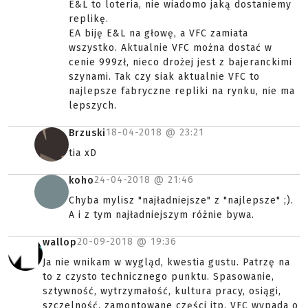
E&L to loteria, nie wiadomo jaką dostaniemy
replikę.
EA biję E&L na głowę, a VFC zamiata
wszystko. Aktualnie VFC można dostać w
cenie 999zł, nieco drożej jest z bajeranckimi
szynami. Tak czy siak aktualnie VFC to
najlepsze fabryczne repliki na rynku, nie ma
lepszych.
18-04-2018 @
23:21
Brzuski
tia xD
24-04-2018 @
21:46
koho
Chyba mylisz "najładniejsze" z "najlepsze" ;).
A i z tym najładniejszym różnie bywa.
20-09-2018 @
19:36
wallop
Ja nie wnikam w wygląd, kwestia gustu. Patrzę na
to z czysto technicznego punktu. Spasowanie,
sztywność, wytrzymałość, kultura pracy, osiągi,
szczelność, zamontowane części itp. VFC wypada o