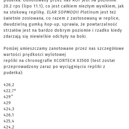
pudełka. Odnotowany przez nas ROF jest na poziomie
20.2
rps
(lipo 11.1), co jest całkiem niezłym wynikiem, jak
na stokową replikę.
ELAR SOPMODII Platinum
jest też
świetnie
zosiowana
, co razem z zastosowaną w replice,
dwudzielną gumką
hop-
up
, sprawia, że powtarzalność
strzałów jest na bardzo dobrym poziomie i rzadko kiedy
zdarzają się niewielkie odchyły na boki.
Poniżej umieszczamy zanotowane przez nas szczegółowe
wartości prędkości wylotowej
repliki na chronografie XCORTECH X3500 (test został
przeprowadzony zaraz po wyciągnięciu repliki z
pudełka):
426,2
422,7*
429^
429
424,3
426,1
425,4
424,2