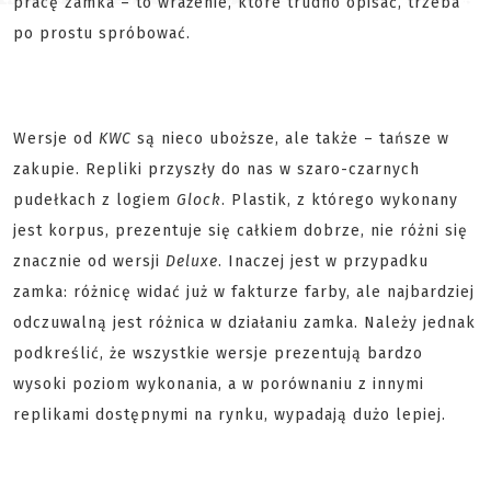
pracę zamka – to wrażenie, które trudno opisać, trzeba
po prostu spróbować.
Wersje od
KWC
są nieco uboższe, ale także – tańsze w
zakupie. Repliki przyszły do nas w szaro-czarnych
pudełkach z logiem
Glock
. Plastik, z którego wykonany
jest korpus, prezentuje się całkiem dobrze, nie różni się
znacznie od wersji
D
eluxe
. Inaczej jest w przypadku
zamka: różnicę widać już w fakturze farby, ale najbardziej
odczuwalną jest różnica w działaniu zamka. Należy jednak
podkreślić, że wszystkie wersje prezentują bardzo
wysoki poziom wykonania, a w porównaniu z innymi
replikami dostępnymi na rynku, wypadają dużo lepiej.