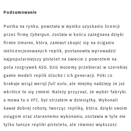
Podsumowanie
Pustka na rynku, powstała w wyniku uzyskaniu licencji
przez firmę
Cybergun
, została w końcu zażegnana dzięki
firmie
Umarex
, która, zamiast skupić się na ściganiu
nielicencjonowanych replik, postanowiła wprowadzić
najpopularniejszy pistolet na świecie z powrotem na
pola rozgrywek ASG. Dziś możemy przebierać w szerokiej
gamie modeli replik
Glocka
i ich generacji. Póki co
brakuje wciąż wersji
full auto
, ale miejmy nadzieję że już
wkrótce to się zmieni. Należy przyznać, że wybór fabryki,
a mowa tu o
VFC
, był strzałem w dziesiątkę. Wykonali
kawał dobrej roboty, tworząc replikę, która, dzięki swoim
osiągom oraz starannemu wykonaniu, zostawia w tyle nie
tylko tańsze repliki pistoletu, ale również większość