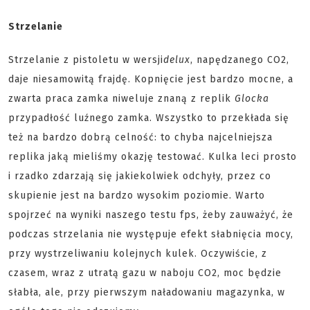
Strzelanie
Strzelanie z pistoletu w wersji
delux
, napędzanego CO2,
daje niesamowitą frajdę. Kopnięcie jest bardzo mocne, a
zwarta praca zamka niweluje znaną z replik
Glocka
przypadłość luźnego zamka. Wszystko to przekłada się
też na bardzo dobrą celność: to chyba najcelniejsza
replika jaką mieliśmy okazję testować. Kulka leci prosto
i rzadko zdarzają się jakiekolwiek odchyły, przez co
skupienie jest na bardzo wysokim poziomie. Warto
spojrzeć na wyniki naszego testu fps, żeby zauważyć, że
podczas strzelania nie występuje efekt słabnięcia mocy,
przy wystrzeliwaniu kolejnych kulek. Oczywiście, z
czasem, wraz z utratą gazu w naboju CO2, moc będzie
słabła, ale, przy pierwszym naładowaniu magazynka, w