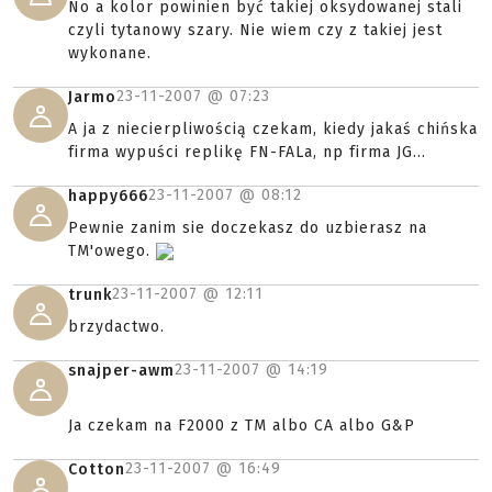
No a kolor powinien być takiej oksydowanej stali
czyli tytanowy szary. Nie wiem czy z takiej jest
wykonane.
23-11-2007 @
07:23
Jarmo
A ja z niecierpliwością czekam, kiedy jakaś chińska
firma wypuści replikę FN-FALa, np firma JG...
23-11-2007 @
08:12
happy666
Pewnie zanim sie doczekasz do uzbierasz na
TM'owego.
23-11-2007 @
12:11
trunk
brzydactwo.
23-11-2007 @
14:19
snajper-awm
Ja czekam na F2000 z TM albo CA albo G&P
23-11-2007 @
16:49
Cotton