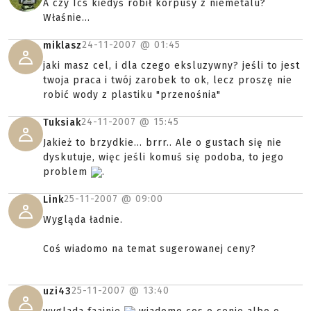
A czy Ics kiedyś robił korpusy z niemetalu?
Właśnie...
24-11-2007 @
01:45
miklasz
jaki masz cel, i dla czego eksluzywny? jeśli to jest
twoja praca i twój zarobek to ok, lecz proszę nie
robić wody z plastiku "przenośnia"
24-11-2007 @
15:45
Tuksiak
Jakież to brzydkie... brrr.. Ale o gustach się nie
dyskutuje, więc jeśli komuś się podoba, to jego
problem
.
25-11-2007 @
09:00
Link
Wygląda ładnie.
Coś wiadomo na temat sugerowanej ceny?
25-11-2007 @
13:40
uzi43