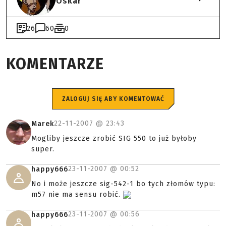
Oskar
26
60
0
KOMENTARZE
ZALOGUJ SIĘ ABY KOMENTOWAĆ
22-11-2007 @
23:43
Marek
Mogliby jeszcze zrobić SIG 550 to już byłoby
super.
23-11-2007 @
00:52
happy666
No i może jeszcze sig-542-1 bo tych złomów typu:
m57 nie ma sensu robić.
23-11-2007 @
00:56
happy666