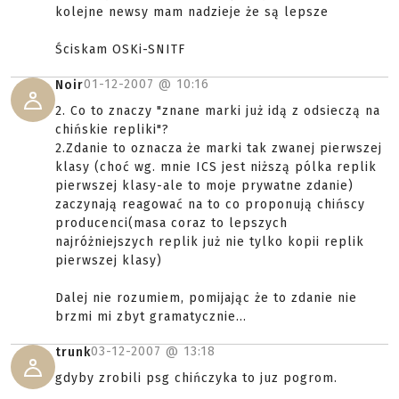
kolejne newsy mam nadzieje że są lepsze
Ściskam OSKi-SNITF
01-12-2007 @
10:16
Noir
2. Co to znaczy "znane marki już idą z odsieczą na
chińskie repliki"?
2.Zdanie to oznacza że marki tak zwanej pierwszej
klasy (choć wg. mnie ICS jest niższą pólka replik
pierwszej klasy-ale to moje prywatne zdanie)
zaczynają reagować na to co proponują chińscy
producenci(masa coraz to lepszych
najróżniejszych replik już nie tylko kopii replik
pierwszej klasy)
Dalej nie rozumiem, pomijając że to zdanie nie
brzmi mi zbyt gramatycznie...
03-12-2007 @
13:18
trunk
gdyby zrobili psg chińczyka to juz pogrom.