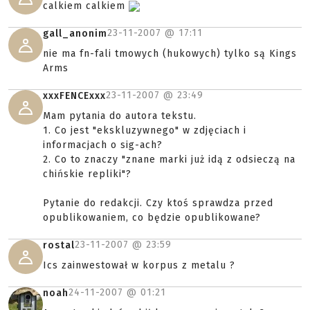
calkiem calkiem
23-11-2007 @
17:11
gall_anonim
nie ma fn-fali tmowych (hukowych) tylko są Kings
Arms
23-11-2007 @
23:49
xxxFENCExxx
Mam pytania do autora tekstu.
1. Co jest "ekskluzywnego" w zdjęciach i
informacjach o sig-ach?
2. Co to znaczy "znane marki już idą z odsieczą na
chińskie repliki"?
Pytanie do redakcji. Czy ktoś sprawdza przed
opublikowaniem, co będzie opublikowane?
23-11-2007 @
23:59
rostal
Ics zainwestował w korpus z metalu ?
24-11-2007 @
01:21
noah