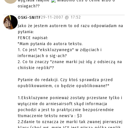
wyglada faajnie
wiadomo cos o cenie albo o
osiagach??
29-11-2007 @
17:52
OSKi-SNITF
Jako że jestem autorem to od razu odpowiadam na
pytania:
FENCE napisał:
"Mam pytania do autora tekstu.
1. Co jest "ekskluzywnego" w zdjęciach i
informacjach o sig-ach?
2. Co to znaczy "znane marki już idą z odsieczą na
chińskie repliki"?
Pytanie do redakcji. Czy ktoś sprawdza przed
opublikowaniem, co będzie opublikowane?"
1.Ekskluzywne ponieważ zostały przesłane tylko i
wyłącznie do arniesairsoft skąd informacja
pochodzi a jest to praktycznie bezpośrendnie
tłumaczenie tekstu news'a : $3
2.Zdanie to oznacza że marki tak zwanej pierwszej
klasy (choć wg. mnie ICS jest niższą pólka replik