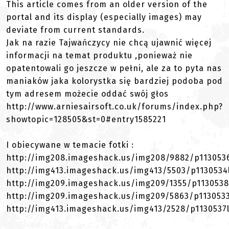
This article comes from an older version of the
portal and its display (especially images) may
deviate from current standards.
Jak na razie Tajwańczycy nie chcą ujawnić więcej
informacji na temat produktu ,ponieważ nie
opatentowali go jeszcze w pełni, ale za to pyta nas
maniaków jaka kolorystka się bardziej podoba pod
tym adresem możecie oddać swój głos
http://www.arniesairsoft.co.uk/forums/index.php?
showtopic=128505&st=0#entry1585221
I obiecywane w temacie fotki :
http://img208.imageshack.us/img208/9882/p1130536
http://img413.imageshack.us/img413/5503/p1130534l
http://img209.imageshack.us/img209/1355/p1130538
http://img209.imageshack.us/img209/5863/p1130533
http://img413.imageshack.us/img413/2528/p1130537