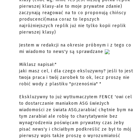
pierwszej klasy-ale to moje prywatne zdanie)
zaczynają reagować na to co proponują chińscy
producenci(masa coraz to lepszych
najróżniejszych replik już nie tylko kopii replik
pierwszej klasy)
Jestem w redakcji na okresie próbnym i z tego co
mi wiadomo to news'y są sprawdzane
Miklasz napisał:"
jaki masz cel, i dla czego eksluzywny? jeśli to jest
twoja praca i twój zarobek to ok, lecz proszę nie
robić wody z plastiku "przenośnia" "
Ekskluzywny to już wytłumaczyłem FENCE 'owi cel
to dostarczanie maniakom ASG świeżych
wiadomości ze świata ASG,zarabiać chętnie bym na
tym zarabiał ale robię to charytatywnie bez
wynagrodzenia poświęcam prywatny czas żeby
pisać news'y i chciałbym podkreślić ze był to mój
pierwszy wpis także proszę o wyrozumiałość