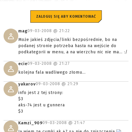
ZALOGUJ SIĘ ABY KOMENTOWAĆ
09-03-2008 @
21:22
mag
Może jakieś zdjęcia/linki bezpośrednie, bo na
podanej stronie potrzeba hasła na wejście do
podkategorii w menu, a na wierzchu nic nie ma... :/
09-03-2008 @
21:27
ecie
kolejna fala wadliwego złomu...
09-03-2008 @
21:29
yakarov
info jest z tej strony:
$3
aks-74 jest u gunnera
$3
09-03-2008 @
21:47
Kamzi_909
Ja wiem ze cymki ak 47 są nie do zniszczenia