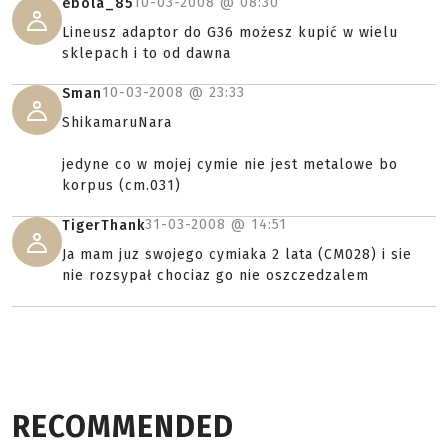
10-03-2008 @
08:30
ebola_85
Lineusz adaptor do G36 możesz kupić w wielu
sklepach i to od dawna
10-03-2008 @
23:33
Sman
ShikamaruNara
jedyne co w mojej cymie nie jest metalowe bo
korpus (cm.031)
31-03-2008 @
14:51
TigerThank
Ja mam juz swojego cymiaka 2 lata (CM028) i sie
nie rozsypał chociaz go nie oszczedzalem
RECOMMENDED