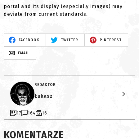
portal and its display (especially images) may
deviate from current standards.
FACEBOOK
TWITTER
PINTEREST
EMAIL
REDAKTOR
Łukasz
17
164
16
KOMENTARZE