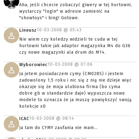
Aha, jeśli chcecie zobaczyć giwery w tej hurtowni,
wystarczy "login" w adresie zamienić na
"showtoys" i bing! Gotowe.
10-03-2008 @
05:43
Lineusz
Nie wiem czy koledzy widzieli te cuda w tej
hurtowni takie jak adaptor magazynka M4 do G36
czy nowe magazynki ala drum do M14.
10-03-2008 @
07:06
Wyborowiec
Ja jetem posiadaczem cymy (CM028S) i jestem
zadowolony 1,5 roku i nic się z nią nie dzieje więc
okazuje się że moja ulubiona firma (bo cyma
dobre gb w standardzie daje) wypuszcza nowe
modele to oznacza że ja muszę powiększyć swoją
kolekcje xD
10-03-2008 @
08:14
ICAC
Ja tam do CYMY zaufania nie mam...