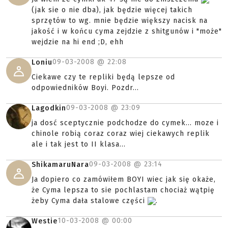
(jak sie o nie dba), jak będzie więcej takich
sprzętów to wg. mnie będzie większy nacisk na
jakość i w końcu cyma zejdzie z shitgunów i "może"
wejdzie na hi end ;D, ehh
09-03-2008 @
22:08
Loniu
Ciekawe czy te repliki będą lepsze od
odpowiedników Boyi. Pozdr...
09-03-2008 @
23:09
Lagodkin
ja dosć sceptycznie podchodze do cymek... moze i
chinole robią coraz coraz wiej ciekawych replik
ale i tak jest to II klasa...
09-03-2008 @
23:14
ShikamaruNara
Ja dopiero co zamówiłem BOYI wiec jak się okaże,
że Cyma lepsza to sie pochlastam chociaż wątpię
żeby Cyma dała stalowe części
.
10-03-2008 @
00:00
Westie