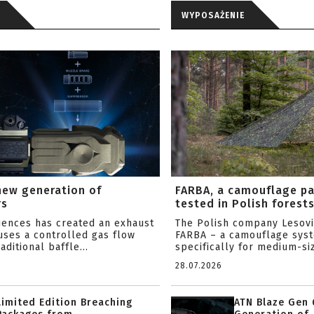
WYPOSAŻENIE
new generation of
FARBA, a camouflage p
rs
tested in Polish forest
ciences has created an exhaust
The Polish company Lesov
uses a controlled gas flow
FARBA – a camouflage sys
aditional baffle...
specifically for medium-siz
28.07.2026
Limited Edition Breaching
ATN Blaze Gen 