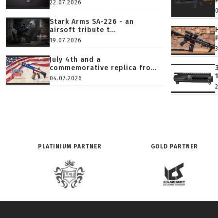
22.07.2026
Stark Arms SA-226 - an
airsoft tribute t...
19.07.2026
July 4th and a
commemorative replica fro...
04.07.2026
PLATINIUM PARTNER
GOLD PARTNER