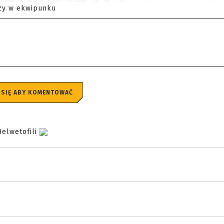
zy w ekwipunku
 SIĘ ABY KOMENTOWAĆ
Helwetofili