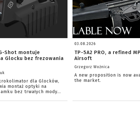
03.08.2026
G-Shot montuje
TP-5A2 PRO, a refined M
na Glocku bez frezowania
Airsoft
Grzegorz Woźnica
zuk
A new proposition is now av
the market.
krokolimator dla Glocków,
wia montaż optyki na
amku bez trwałych mody...