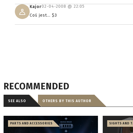
02-04-2008 @
22:05
Kajor
Coś jest... $3
RECOMMENDED
SEE ALSO
OTHERS BY THIS AUTHOR
PARTS AND ACCESSORIES
SIGHTS AND 