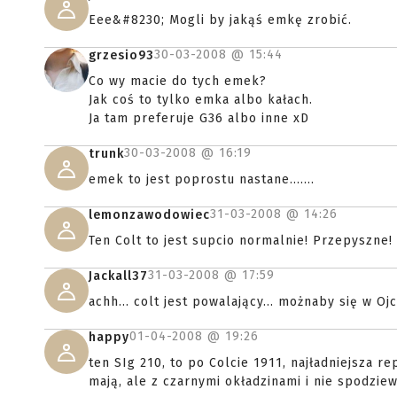
Eee&#8230; Mogli by jakąś emkę zrobić.
30-03-2008 @
15:44
grzesio93
Co wy macie do tych emek?
Jak coś to tylko emka albo kałach.
Ja tam preferuje G36 albo inne xD
30-03-2008 @
16:19
trunk
emek to jest poprostu nastane.......
31-03-2008 @
14:26
lemonzawodowiec
Ten Colt to jest supcio normalnie! Przepyszne
31-03-2008 @
17:59
Jackall37
achh... colt jest powalający... możnaby się w 
01-04-2008 @
19:26
happy
ten SIg 210, to po Colcie 1911, najładniejsza re
mają, ale z czarnymi okładzinami i nie spodzie