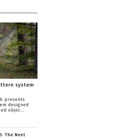
attern system
s
ik presents
tem designed
ed objec...
6: The Next