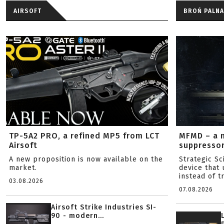
AIRSOFT
BROŃ PALNA
TP-5A2 PRO, a refined MP5 from LCT
MFMD – a 
Airsoft
suppresso
A new proposition is now available on the
Strategic S
market.
device that 
instead of tr
03.08.2026
07.08.2026
Airsoft Strike Industries SI-
90 - modern...