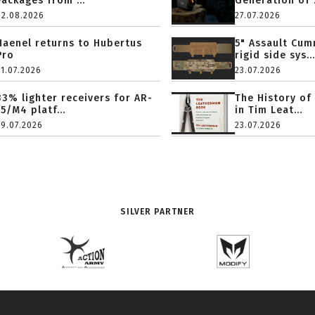
Packages from ...
Generation of .
02.08.2026
27.07.2026
Haenel returns to Hubertus
5" Assault Cu
Pro
rigid side sys...
31.07.2026
23.07.2026
33% lighter receivers for AR-
The History of
15/M4 platf...
in Tim Leat...
29.07.2026
23.07.2026
SILVER PARTNER