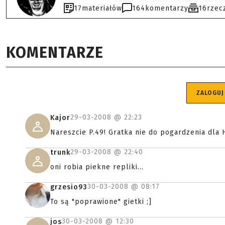
17
materiałów
164
komentarzy
16
rzec
KOMENTARZE
ZALOGUJ
29-03-2008 @
22:23
Kajor
Nareszcie P.49! Gratka nie do pogardzenia dla 
29-03-2008 @
22:40
trunk
oni robia piekne repliki...
30-03-2008 @
08:17
grzesio93
To są "poprawione" gietki ;]
30-03-2008 @
12:30
jos