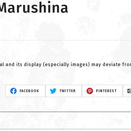
 Marushina
al and its display (especially images) may deviate fr
FACEBOOK
TWITTER
PINTEREST