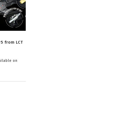
P5 from LCT
ailable on