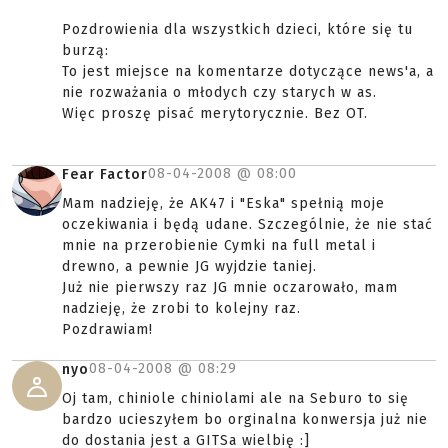
Pozdrowienia dla wszystkich dzieci, które się tu
burzą:
To jest miejsce na komentarze dotyczące news'a, a
nie rozważania o młodych czy starych w as.
Więc proszę pisać merytorycznie. Bez OT.
08-04-2008 @
08:00
Fear Factor
Mam nadzieję, że AK47 i "Eska" spełnią moje
oczekiwania i będą udane. Szczególnie, że nie stać
mnie na przerobienie Cymki na full metal i
drewno, a pewnie JG wyjdzie taniej.
Już nie pierwszy raz JG mnie oczarowało, mam
nadzieję, że zrobi to kolejny raz.
Pozdrawiam!
08-04-2008 @
08:29
nyo
Oj tam, chiniole chiniolami ale na Seburo to się
bardzo ucieszyłem bo orginalna konwersja już nie
do dostania jest a GITSa wielbię :]