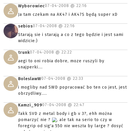
07-04-2008 @
22:16
Wyborowiec
Ja tam czekam na AK47 i AK47S będą super xD
07-04-2008 @
22:16
sebios
Starają sie i starają a co z tego będzie i jest sami
widzicie:)
07-04-2008 @
22:22
trunk
aegi to oni robia dobre, moze ruszyli by
snajperki....
07-04-2008 @
22:33
BoleslawW
i mogliby nad SWD popracować bo ten co jest, jest
obrzydliwy.....
07-04-2008 @
22:47
Kamzi_909
Takk SVD z metal body i gb v 3?, ehh można
pomarzyć nie ?
, ale tak na serio to czy w
foregrip od sig'a 550 nie weszła by large ? dosyć