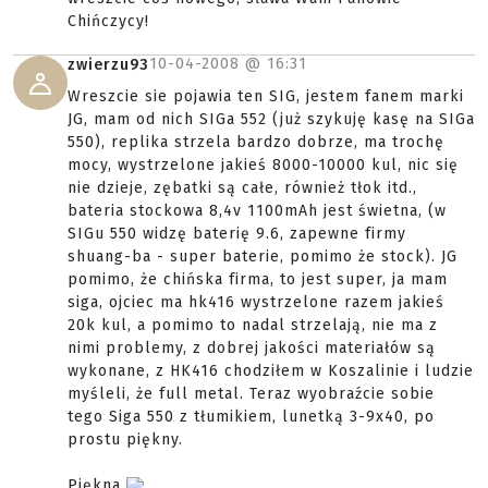
Chińczycy!
10-04-2008 @
16:31
zwierzu93
Wreszcie sie pojawia ten SIG, jestem fanem marki
JG, mam od nich SIGa 552 (już szykuję kasę na SIGa
550), replika strzela bardzo dobrze, ma trochę
mocy, wystrzelone jakieś 8000-10000 kul, nic się
nie dzieje, zębatki są całe, również tłok itd.,
bateria stockowa 8,4v 1100mAh jest świetna, (w
SIGu 550 widzę baterię 9.6, zapewne firmy
shuang-ba - super baterie, pomimo że stock). JG
pomimo, że chińska firma, to jest super, ja mam
siga, ojciec ma hk416 wystrzelone razem jakieś
20k kul, a pomimo to nadal strzelają, nie ma z
nimi problemy, z dobrej jakości materiałów są
wykonane, z HK416 chodziłem w Koszalinie i ludzie
myśleli, że full metal. Teraz wyobraźcie sobie
tego Siga 550 z tłumikiem, lunetką 3-9x40, po
prostu piękny.
Piękna