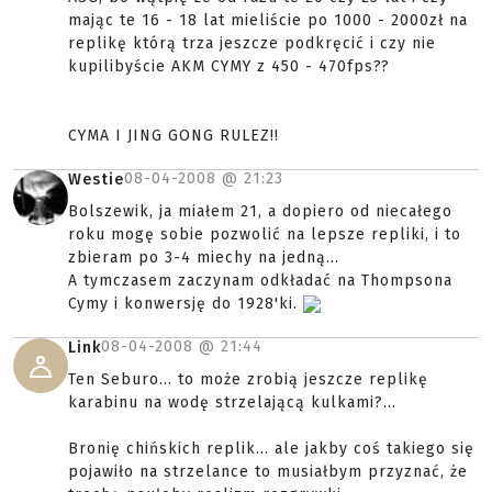
mając te 16 - 18 lat mieliście po 1000 - 2000zł na
replikę którą trza jeszcze podkręcić i czy nie
kupilibyście AKM CYMY z 450 - 470fps??
CYMA I JING GONG RULEZ!!
08-04-2008 @
21:23
Westie
Bolszewik, ja miałem 21, a dopiero od niecałego
roku mogę sobie pozwolić na lepsze repliki, i to
zbieram po 3-4 miechy na jedną...
A tymczasem zaczynam odkładać na Thompsona
Cymy i konwersję do 1928'ki.
08-04-2008 @
21:44
Link
Ten Seburo... to może zrobią jeszcze replikę
karabinu na wodę strzelającą kulkami?...
Bronię chińskich replik... ale jakby coś takiego się
pojawiło na strzelance to musiałbym przyznać, że