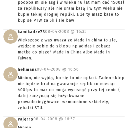
podoba mi sie asg i w wieku 16 lat mam dać 1500zl
za replike,sry ale nie sram kasą i w tym wieku nie
kupie tekiej drogiej repliki, a że ty masz kase to
kup se PTW za 5k i sie baw
08-04-2008 @
16:35
kamikadze73
Wiekszosc z was uwaza ze Made in china to zle,
wejdzcie sobie do sklepu np.adidas i zobacz
metke co pisze? Made in China albo Made in
Taiwan.
08-04-2008 @
16:56
hellmans
Minion, nie wyjdą, bo się to nie opłaci. Zaden sklep
nie będzie brał na gwarancje replik co miesiąc.
400fps to max co moga wycisnąć przy tej cenie (
dalej zaczynają się łożyskwoane
prowadncie/głowice, wzmocnione szkielety,
zębatki STU.
08-04-2008 @
16:57
Pajerro
Minion