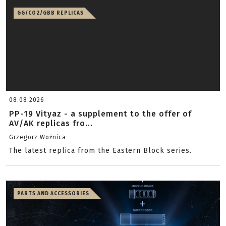
GG/CO2/GBB REPLICAS
08.08.2026
PP-19 Vityaz - a supplement to the offer of
AV/AK replicas fro...
Grzegorz Woźnica
The latest replica from the Eastern Block series.
PARTS AND ACCESSORIES