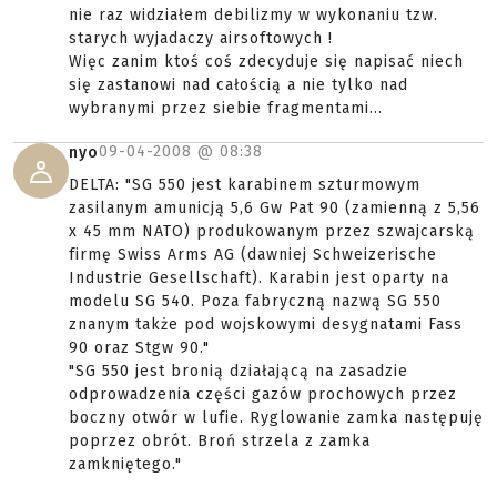
nie raz widziałem debilizmy w wykonaniu tzw.
starych wyjadaczy airsoftowych !
Więc zanim ktoś coś zdecyduje się napisać niech
się zastanowi nad całością a nie tylko nad
wybranymi przez siebie fragmentami...
09-04-2008 @
08:38
nyo
DELTA: "SG 550 jest karabinem szturmowym
zasilanym amunicją 5,6 Gw Pat 90 (zamienną z 5,56
x 45 mm NATO) produkowanym przez szwajcarską
firmę Swiss Arms AG (dawniej Schweizerische
Industrie Gesellschaft). Karabin jest oparty na
modelu SG 540. Poza fabryczną nazwą SG 550
znanym także pod wojskowymi desygnatami Fass
90 oraz Stgw 90."
"SG 550 jest bronią działającą na zasadzie
odprowadzenia części gazów prochowych przez
boczny otwór w lufie. Ryglowanie zamka następuję
poprzez obrót. Broń strzela z zamka
zamkniętego."