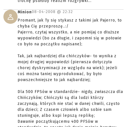
trochę psułoby realizm rozgrywki...
08-04-2008 @
22:32
Minion
Promant, jak Ty się stykasz z takimi jak Pajerro, to
chyba Cię przeproszę..:/
Pajerro, czytaj wszystko, a nie pomijaj co dłuższe
wypowiedzi (bo za długie, i zapomni się w połowie
co było na początku napisane);
Tak, jak najbardziej dla chińczyków- to wynika z
mojej drugiej wypowiedzi (pierwsza dotyczyła
chorej dyskryminacji ze względu na wiek); jeżeli
coś można taniej wyprodukować, by było
powszechniejsze to jak najbardziej;
Dla 500 FPSów w standardzie- nigdy, zwłaszcza dla
Chińczyków; Chińczyki są dla ludzi którzy
zaczynają, których nie stać w danej chwili, często
dla dzieci; Z czasem człowiek albo sobie sam
stuninguje, albo kupi lepszą replikę;
Dawanie początkującemu 400 PFSów w