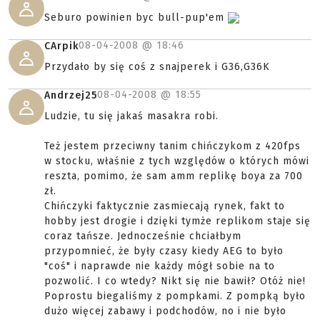
Seburo powinien byc bull-pup'em
08-04-2008 @
18:46
CArpik
Przydało by się coś z snajperek i G36,G36K
08-04-2008 @
18:55
Andrzej25
Ludzie, tu się jakaś masakra robi.
Też jestem przeciwny tanim chińczykom z 420fps
w stocku, właśnie z tych względów o których mówi
reszta, pomimo, że sam amm replikę boya za 700
zł.
Chińczyki faktycznie zasmiecają rynek, fakt to
hobby jest drogie i dzięki tymże replikom staje się
coraz tańsze. Jednocześnie chciałbym
przypomnieć, że były czasy kiedy AEG to było
"coś" i naprawde nie każdy mógł sobie na to
pozwolić. I co wtedy? Nikt się nie bawił? Otóż nie!
Poprostu biegaliśmy z pompkami. Z pompką było
dużo więcej zabawy i podchodów, no i nie było