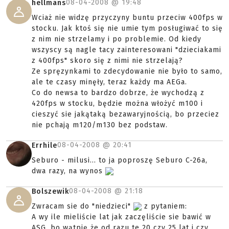
08-04-2008 @
19:48
hellmans
Wciaż nie widzę przyczyny buntu przeciw 400fps w
stocku. Jak ktoś się nie umie tym posługiwać to się
z nim nie strzelamy i po problemie. Od kiedy
wszyscy są nagle tacy zainteresowani "dzieciakami
z 400fps" skoro się z nimi nie strzelają?
Ze spręzynkami to zdecydowanie nie było to samo,
ale te czasy minęły, teraz każdy ma AEGa.
Co do newsa to bardzo dobrze, że wychodzą z
420fps w stocku, będzie można włożyć m100 i
cieszyć sie jakątaką bezawaryjnością, bo przeciez
nie pchają m120/m130 bez podstaw.
08-04-2008 @
20:41
Errhile
Seburo - milusi... to ja poproszę Seburo C-26a,
dwa razy, na wynos
08-04-2008 @
21:18
Bolszewik
Zwracam sie do "niedzieci"
z pytaniem:
A wy ile mieliście lat jak zaczęliście sie bawić w
ASG, bo wątpię że od razu te 20 czy 25 lat i czy