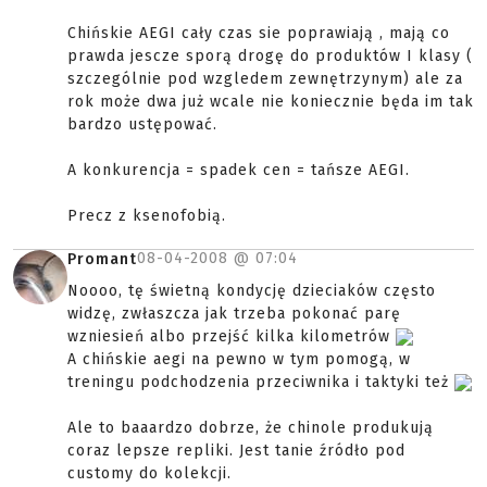
Chińskie AEGI cały czas sie poprawiają , mają co
prawda jescze sporą drogę do produktów I klasy (
szczególnie pod wzgledem zewnętrzynym) ale za
rok może dwa już wcale nie koniecznie będa im tak
bardzo ustępować.
A konkurencja = spadek cen = tańsze AEGI.
Precz z ksenofobią.
08-04-2008 @
07:04
Promant
Noooo, tę świetną kondycję dzieciaków często
widzę, zwłaszcza jak trzeba pokonać parę
wzniesień albo przejść kilka kilometrów
A chińskie aegi na pewno w tym pomogą, w
treningu podchodzenia przeciwnika i taktyki też
Ale to baaardzo dobrze, że chinole produkują
coraz lepsze repliki. Jest tanie źródło pod
customy do kolekcji.