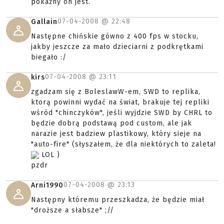
pokaźny on jest.
07-04-2008 @
22:48
Gallain
Następne chińskie gówno z 400 fps w stocku,
jakby jeszcze za mało dzieciarni z podkrętkami
biegało :/
07-04-2008 @
23:11
kirs
zgadzam się z BoleslawW-em, SWD to replika,
ktorą powinni wydać na świat, brakuje tej repliki
wśród "chinczyków", jeśli wyjdzie SWD by CHRL to
będzie dobrą podstawą pod custom, ale jak
narazie jest badziew plastikowy, który sieje na
"auto-fire" (słyszałem, że dla niektórych to zaleta!
LOL )
pzdr
07-04-2008 @
23:13
Arni1990
Następny któremu przeszkadza, że będzie miał
"droższe a słabsze" ;//