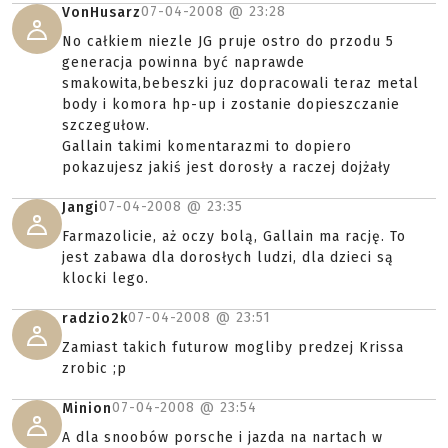
07-04-2008 @
23:28
VonHusarz
No całkiem niezle JG pruje ostro do przodu 5
generacja powinna być naprawde
smakowita,bebeszki juz dopracowali teraz metal
body i komora hp-up i zostanie dopieszczanie
szczegułow.
Gallain takimi komentarazmi to dopiero
pokazujesz jakiś jest dorosły a raczej dojżały
07-04-2008 @
23:35
Jangi
Farmazolicie, aż oczy bolą, Gallain ma rację. To
jest zabawa dla dorosłych ludzi, dla dzieci są
klocki lego.
07-04-2008 @
23:51
radzio2k
Zamiast takich futurow mogliby predzej Krissa
zrobic ;p
07-04-2008 @
23:54
Minion
A dla snoobów porsche i jazda na nartach w