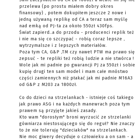
przelewa (po prostu miałem dobry okres
finansowy) , potem dokupiłem jeszcze 2 nowe i
jedną używaną replikę od CA a teraz sam myślę
nad emką od PJ-ta za około 550zł 430fps.
Świat zapierd..a do przodu - producenci replik też
i nie ma się co szczypać - robią coraz lepsze ,
wytrzymalsze i z lepszych materiałów.
Poza tym CA, G&P ,TM czy nawet PTW ma prawo się
zepsuć - te repliki też robią ludzie a nie stwórca !
Wole jak mi padnie po gwarancji PJ za 550zł i sobie
kupię drugi ten sam model i mam całe mnóstwo
części zamiennych niż płakać jak mi padnie M16A3
od G&P z M203 za 1800zł.
Co do dzieci na strzelankach - istnieje coś takiego
jak prawo ASG i na każdych manewrach poza tym
prawem są przyjęte jakieś zasady.
Kto wam "dorosłym" broni wyrzucić ze strzelanki
gówniarza niestosującego się do reguł? Nie znaczy
to że nie toleruję "dzieciaków" na strzelankach.
Nie moc giwery decyduje o człowieku a on sam - a