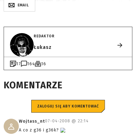
EMAIL
REDAKTOR
Łukasz
17
164
16
KOMENTARZE
ZALOGUJ SIĘ ABY KOMENTOWAĆ
07-04-2008 @
22:14
Wojtass_nt
A co z g36 i g36k?