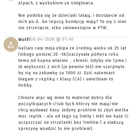
Alpach, z wyskokiem ze śmigłowca.
Nie podoba się że dzieciaki latają, i dostajecie od
nich po d.. bo lepszą kondycję mają? To się z nimi
nie strzelajcie, albo zainwestujcie w PTW.
08-04-2008 @
01:40
Wolfi
Gallain cała moja ekipa ze średnią wieku ok 25 lat
(nikogo ponizej 20 -tki)zaczynała półtora roku
temu od kupna właśnie .. chinoli. Gdyby nie Cyma i
JG większość z nich (ja pewnie też) nie szarpnęła
by się na zabawkę za 1000 zł. Dziś natomiast
biegam z repliką I klasy (CA) i uwielbiam to
hobby.
Chinole więc wg mnie to materiał dobry dla
początkujacych i/lub tych którzy nie mają/nie
chcą wydawać kasy. Jedyny problem to zbyt wielka
moc replik - ale od tego są limity i nikt nie każe Ci
uczęszczać na strzelanki bez limitów ( a słabszą
sprezynę wsadzić to nie problem).