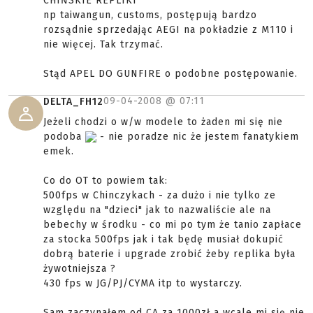
CHIŃSKIE REPLIKI
np taiwangun, customs, postępują bardzo
rozsądnie sprzedając AEGI na pokładzie z M110 i
nie więcej. Tak trzymać.
Stąd APEL DO GUNFIRE o podobne postępowanie.
09-04-2008 @
07:11
DELTA_FH12
Jeżeli chodzi o w/w modele to żaden mi się nie
podoba
- nie poradze nic że jestem fanatykiem
emek.
Co do OT to powiem tak:
500fps w Chinczykach - za dużo i nie tylko ze
względu na "dzieci" jak to nazwaliście ale na
bebechy w środku - co mi po tym że tanio zapłace
za stocka 500fps jak i tak będę musiał dokupić
dobrą baterie i upgrade zrobić żeby replika była
żywotniejsza ?
430 fps w JG/PJ/CYMA itp to wystarczy.
Sam zaczynałem od CA za 1000zł a wcale mi się nie