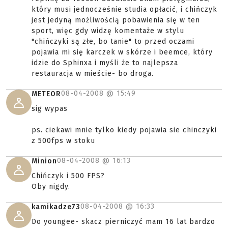
który musi jednocześnie studia opłacić, i chińczyk
jest jedyną możliwością pobawienia się w ten
sport, więc gdy widzę komentaże w stylu
"chińczyki są złe, bo tanie" to przed oczami
pojawia mi się karczek w skórze i beemce, który
idzie do Sphinxa i myśli że to najlepsza
restauracja w mieście- bo droga.
08-04-2008 @
15:49
METEOR
sig wypas
ps. ciekawi mnie tylko kiedy pojawia sie chinczyki
z 500fps w stoku
08-04-2008 @
16:13
Minion
Chińczyk i 500 FPS?
Oby nigdy.
08-04-2008 @
16:33
kamikadze73
Do youngee- skacz pierniczyć mam 16 lat bardzo