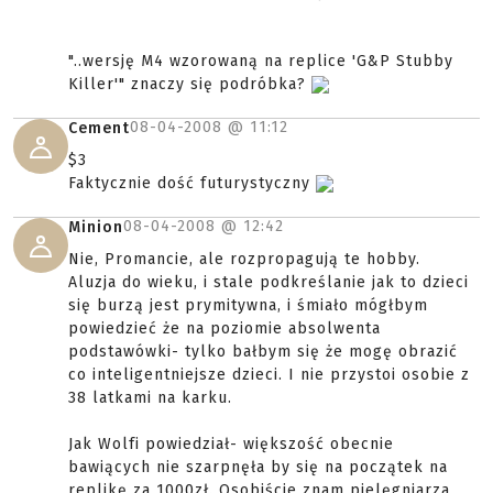
"..wersję M4 wzorowaną na replice 'G&P Stubby
Killer'" znaczy się podróbka?
08-04-2008 @
11:12
Cement
$3
Faktycznie dość futurystyczny
08-04-2008 @
12:42
Minion
Nie, Promancie, ale rozpropagują te hobby.
Aluzja do wieku, i stale podkreślanie jak to dzieci
się burzą jest prymitywna, i śmiało mógłbym
powiedzieć że na poziomie absolwenta
podstawówki- tylko bałbym się że mogę obrazić
co inteligentniejsze dzieci. I nie przystoi osobie z
38 latkami na karku.
Jak Wolfi powiedział- większość obecnie
bawiących nie szarpnęła by się na początek na
replikę za 1000zł. Osobiście znam pielęgniarza,