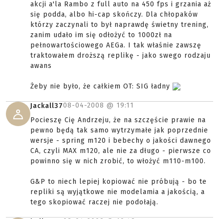
akcji a'la Rambo z full auto na 450 fps i grzania aż
się podda, albo hi-cap skończy. Dla chłopaków
którzy zaczynali to był naprawdę świetny trening,
zanim udało im się odłożyć to 1000zł na
pełnowartościowego AEGa. I tak właśnie zawszę
traktowałem droższą replikę - jako swego rodzaju
awans
Żeby nie było, że całkiem OT: SIG ładny
08-04-2008 @
19:11
Jackall37
Pocieszę Cię Andrzeju, że na szczęście prawie na
pewno będą tak samo wytrzymałe jak poprzednie
wersje - spring m120 i bebechy o jakości dawnego
CA, czyli MAX m120, ale nie za długo - pierwsze co
powinno się w nich zrobić, to włożyć m110-m100.
G&P to niech lepiej kopiować nie próbują - bo te
repliki są wyjątkowe nie modelamia a jakością, a
tego skopiować raczej nie podołają.