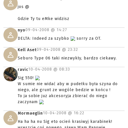
jos @
Gdzie Ty tu eMke widzisz
09-04-2008 @
14:27
nyo
DELTA: Indeed za szybko
sorry za OT.
09-04-2008 @
23:32
Kell Aset
Seburo Type 06 taki niezwykły, bardzo ciekawy.
10-04-2008 @
08:33
ravic
Sig 550!
W sumie nie widać aby w pudełku była szyna do
niego, ale grunt ze wogóle bedzie w końcu !
To ja sobie juz akcesoryja zbierać do niego
zaczynam
10-04-2008 @
16:22
Mormaeglin
Ha ha ha nu Sig eto ocień krasiwyj karabinek!
wreszcie coś nowego, sława Wam Panowie