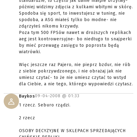
standardzie, to często jak danie małpie brzytwy-
później widzimy zdjęcia z kulkami wbitymi w skórę.
Spodoba się sport, to inwestujesz w tuning, nie
spodoba, a ASG miałeś tylko bo modne- nie
zdąrzyłeś nikomu krzywdy.
Poza tym 500 FPSów nawet w droższych replikach
aeg jest kontrowersyjne- bo niedługo to snajperki
by mieć przewagę zasięgu to poprostu będą
wiatrówki.
Więc jeszcze raz Pajero, nie pieprz bzdur, nie rób
z siebie pokrzywdzonego, i nie obrażaj jak nie
umiesz czytać- to że nie umiesz czytać to wstyd
dla Ciebie, a nie tego, którego wypowiedzi czytasz.
09-04-2008 @
01:33
Baykos
1 rzecz. Seburo rządzi.
2 rzecz
OSOBY DECYZYJNE W SKLEPACH SPRZEDAJĄCYCH