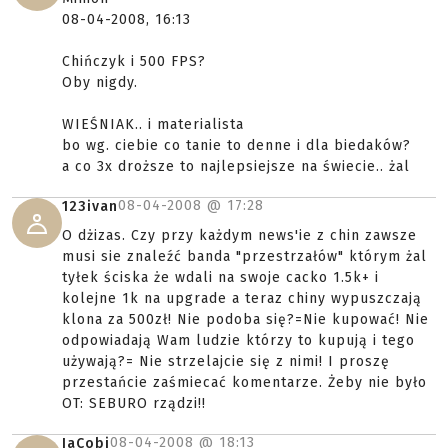
08-04-2008, 16:13
Chińczyk i 500 FPS?
Oby nigdy.
WIEŚNIAK.. i materialista
bo wg. ciebie co tanie to denne i dla biedaków?
a co 3x droższe to najlepsiejsze na świecie.. żal
08-04-2008 @
17:28
123ivan
O dżizas. Czy przy każdym news'ie z chin zawsze
musi sie znaleźć banda "przestrzałów" którym żal
tyłek ściska że wdali na swoje cacko 1.5k+ i
kolejne 1k na upgrade a teraz chiny wypuszczają
klona za 500zł! Nie podoba się?=Nie kupować! Nie
odpowiadają Wam ludzie którzy to kupują i tego
używają?= Nie strzelajcie się z nimi! I proszę
przestańcie zaśmiecać komentarze. Żeby nie było
OT: SEBURO rządzi!!
08-04-2008 @
18:13
IaCobi