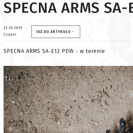
SPECNA ARMS SA-E
25.10.2019
IDŹ DO ARTYKUŁU -
Czoper
SPECNA ARMS SA-E12 PDW - w terenie