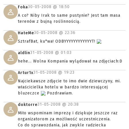
30-05-2008 @
18:50
Foka
A co? Niby Irak to same pustynie? Jest tam masa
terenów z bujną roślinnością.
30-05-2008 @
22:36
HateMe
SztrafBat, ku*wa! ODBYYYYYYYYYYYYT!
31-05-2008 @
01:03
aldlin
hehe... Wolna Kompania wylądował na zdjęciach:D
31-05-2008 @
19:23
Artur1x
Najciekawsze zdjęcie to imo dwie dziewczyny, mi.
właścicielka hotelu w bardzo interesującej
bluzeczce
Pozdrawiam.
31-05-2008 @
20:38
doktorre
Miło wspominam imprezę i dziękuje jeszcze raz
organizatorom za możliwość uczestniczenia.
Co do sprawozdania, jak zwykle radziecka