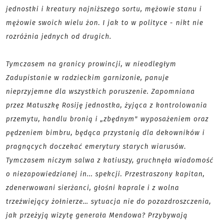
jednostki i kreatury najniższego sortu, mężowie stanu i
mężowie swoich wielu żon. I jak to w polityce - nikt nie
rozróżnia jednych od drugich.
Tymczasem na granicy prowincji, w nieodległym
Zadupistanie w radzieckim garnizonie, panuje
nieprzyjemne dla wszystkich poruszenie. Zapomniana
przez Matuszkę Rosiję jednostka, żyjąca z kontrolowania
przemytu, handlu bronią i „zbędnym" wyposażeniem oraz
pędzeniem bimbru, będąca przystanią dla dekowników i
pragnących doczekać emerytury starych wiarusów.
Tymczasem niczym salwa z katiuszy, gruchnęła wiadomość
o niezapowiedzianej in... spekcji. Przestraszony kapitan,
zdenerwowani sierżanci, głośni kaprale i z wolna
trzeźwiejący żołnierze… sytuacja nie do pozazdroszczenia,
jak przeżyją wizytę generała Mendowa? Przybywają