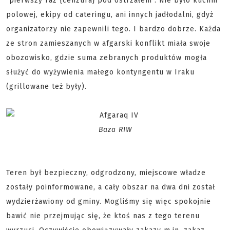
"pierwszy raz {cenzura} pod ostrzałem". Nie było kuchni
polowej, ekipy od cateringu, ani innych jadłodalni, gdyż
organizatorzy nie zapewnili tego. I bardzo dobrze. Każda
ze stron zamieszanych w afgarski konflikt miała swoje
obozowisko, gdzie suma zebranych produktów mogła
służyć do wyżywienia małego kontyngentu w Iraku
(grillowane też były).
Baza RIW
Teren był bezpieczny, odgrodzony, miejscowe władze
zostały poinformowane, a cały obszar na dwa dni został
wydzierżawiony od gminy. Mogliśmy się więc spokojnie
bawić nie przejmując się, że ktoś nas z tego terenu