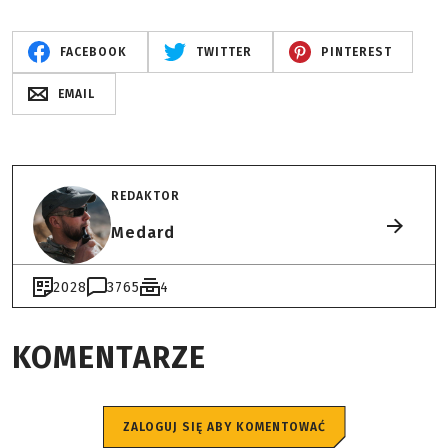
FACEBOOK
TWITTER
PINTEREST
EMAIL
REDAKTOR
Medard
2028
3765
4
KOMENTARZE
ZALOGUJ SIĘ ABY KOMENTOWAĆ