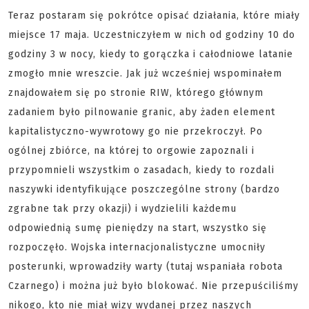
Teraz postaram się pokrótce opisać działania, które miały
miejsce 17 maja. Uczestniczyłem w nich od godziny 10 do
godziny 3 w nocy, kiedy to gorączka i całodniowe latanie
zmogło mnie wreszcie. Jak już wcześniej wspominałem
znajdowałem się po stronie RIW, którego głównym
zadaniem było pilnowanie granic, aby żaden element
kapitalistyczno-wywrotowy go nie przekroczył. Po
ogólnej zbiórce, na której to orgowie zapoznali i
przypomnieli wszystkim o zasadach, kiedy to rozdali
naszywki identyfikujące poszczególne strony (bardzo
zgrabne tak przy okazji) i wydzielili każdemu
odpowiednią sumę pieniędzy na start, wszystko się
rozpoczęło. Wojska internacjonalistyczne umocniły
posterunki, wprowadziły warty (tutaj wspaniała robota
Czarnego) i można już było blokować. Nie przepuściliśmy
nikogo, kto nie miał wizy wydanej przez naszych