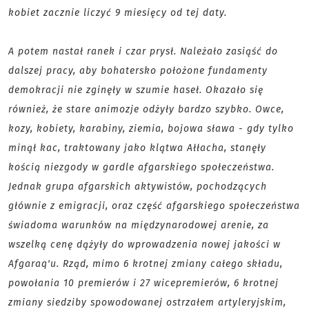
kobiet zacznie liczyć 9 miesięcy od tej daty.
A potem nastał ranek i czar prysł. Należało zasiąść do
dalszej pracy, aby bohatersko położone fundamenty
demokracji nie zginęły w szumie haseł. Okazało się
również, że stare animozje odżyły bardzo szybko. Owce,
kozy, kobiety, karabiny, ziemia, bojowa sława - gdy tylko
minął kac, traktowany jako klątwa Ałłacha, stanęły
kością niezgody w gardle afgarskiego społeczeństwa.
Jednak grupa afgarskich aktywistów, pochodzących
głównie z emigracji, oraz część afgarskiego społeczeństwa
świadoma warunków na międzynarodowej arenie, za
wszelką cenę dążyły do wprowadzenia nowej jakości w
Afgaraq'u. Rząd, mimo 6 krotnej zmiany całego składu,
powołania 10 premierów i 27 wicepremierów, 6 krotnej
zmiany siedziby spowodowanej ostrzałem artyleryjskim,