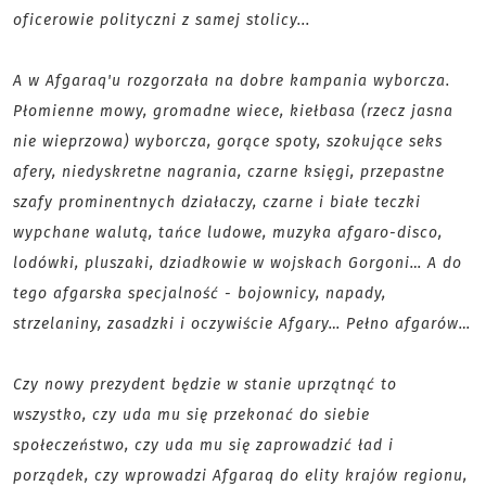
oficerowie polityczni z samej stolicy...
A w Afgaraq'u rozgorzała na dobre kampania wyborcza.
Płomienne mowy, gromadne wiece, kiełbasa (rzecz jasna
nie wieprzowa) wyborcza, gorące spoty, szokujące seks
afery, niedyskretne nagrania, czarne księgi, przepastne
szafy prominentnych działaczy, czarne i białe teczki
wypchane walutą, tańce ludowe, muzyka afgaro-disco,
lodówki, pluszaki, dziadkowie w wojskach Gorgoni… A do
tego afgarska specjalność - bojownicy, napady,
strzelaniny, zasadzki i oczywiście Afgary… Pełno afgarów…
Czy nowy prezydent będzie w stanie uprzątnąć to
wszystko, czy uda mu się przekonać do siebie
społeczeństwo, czy uda mu się zaprowadzić ład i
porządek, czy wprowadzi Afgaraq do elity krajów regionu,