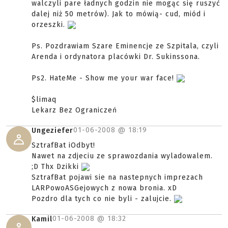
walczyli pare ładnych godzin nie mogąc się ruszyć
dalej niż 50 metrów). Jak to mówią- cud, miód i
orzeszki.
Ps. Pozdrawiam Szare Eminencje ze Szpitala, czyli
Arenda i ordynatora placówki Dr. Sukinssona.
Ps2. HateMe - Show me your war face!
$limaq
Lekarz Bez Ograniczeń
01-06-2008 @
18:19
Ungeziefer
SztrafBat iOdbyt!
Nawet na zdjeciu ze sprawozdania wyladowalem.
;D Thx Dzikki
SztrafBat pojawi sie na nastepnych imprezach
LARPowoASGejowych z nowa bronia. xD
Pozdro dla tych co nie byli - zalujcie.
01-06-2008 @
18:32
Kamil