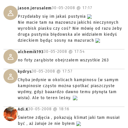
30-05-2008 @
17:17
jason.jerusalem
Przydałaby się im jakaś pustynia
Nie macie tam na mazowszu jakichś nieczynnych
wyrobisk piasku czy coś? Nie mówię od razu żeby
druga pustynia błędowska ale widziałem kiedyś
dzieckiem będąc sosny na mazurach
30-05-2008 @
17:54
alchemik193
no foty zarąbiste obejrzałem wszystkie 263
30-05-2008 @
17:57
kydrys
Chyba jedynie w okolicach kampinosu (w samym
kampinosie często można spotkać piaszczyste
wydmy, gdyż baaardzo dawno temu płynęła tam
wisła). Ale to teren leśny.
30-05-2008 @
18:16
Adi.K
Świetne zdjęcia , pokazują klimat jaki tam musiał
być , aż żałuje że nie byłem