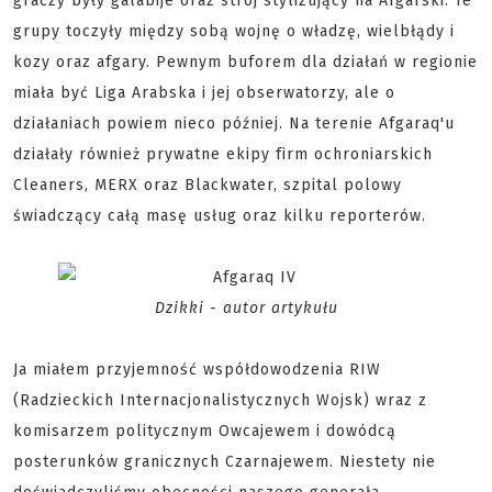
graczy były galabije oraz strój stylizujący na Afgarski. Te
grupy toczyły między sobą wojnę o władzę, wielbłądy i
kozy oraz afgary. Pewnym buforem dla działań w regionie
miała być Liga Arabska i jej obserwatorzy, ale o
działaniach powiem nieco później. Na terenie Afgaraq'u
działały również prywatne ekipy firm ochroniarskich
Cleaners, MERX oraz Blackwater, szpital polowy
świadczący całą masę usług oraz kilku reporterów.
Dzikki - autor artykułu
Ja miałem przyjemność współdowodzenia RIW
(Radzieckich Internacjonalistycznych Wojsk) wraz z
komisarzem politycznym Owcajewem i dowódcą
posterunków granicznych Czarnajewem. Niestety nie