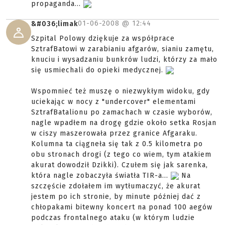
propaganda...
01-06-2008 @
12:44
&#036;limak
Szpital Polowy dziękuje za współprace
SztrafBatowi w zarabianiu afgarów, sianiu zamętu,
knuciu i wysadzaniu bunkrów ludzi, którzy za mało
się usmiechali do opieki medycznej.
Wspomnieć też muszę o niezwykłym widoku, gdy
uciekając w nocy z "undercover" elementami
SztrafBatalionu po zamachach w czasie wyborów,
nagle wpadłem na drogę gdzie około setka Rosjan
w ciszy maszerowała przez granice Afgaraku.
Kolumna ta ciągneła się tak z 0.5 kilometra po
obu stronach drogi (z tego co wiem, tym atakiem
akurat dowodził Dzikki). Czułem się jak sarenka,
która nagle zobaczyła światła TIR-a...
Na
szczęście zdołałem im wytłumaczyć, że akurat
jestem po ich stronie, by minute później dać z
chłopakami bitewny koncert na ponad 100 aegów
podczas frontalnego ataku (w którym ludzie