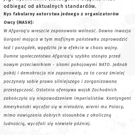
odbiegać od aktualnych standardów.
Rys fabularny autorstwa jednego z organizatorów
Owcy (MASH):
W Afgaraq'u wreszcie zapanowała wolność. Dawna inwazja
Gorgoni mająca w tym mafijnym państewku zaprowadzić
ład i porządek, wpędziła je w efekcie w chaos wojny.
Dumne społeczeństwo Afgaraq'u szybko stanęło przed
nowym przeciwnikiem - siłami pokojowymi NATO. Jednak
pokój i demokracja nie zapanowały, za to coraz śmielej
poczynały sobie prawo silniejszego i zorganizowana
przestępczość. Ostatnia ofensywa wojsk Zachodnich
zakończyła się niepowodzeniem imperialistów. Kontyngent
Amerykański wycofał się w nieładzie, wierni mu Polacy,
mimo nawiązania dobrych stosunków z okoliczną
ludnością, wycofali się niewiele później.