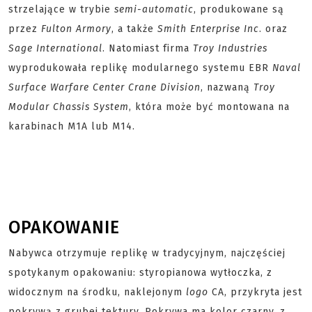
strzelające w trybie
semi-automatic
, produkowane są
przez
Fulton Armory
, a także
Smith Enterprise Inc
. oraz
Sage International
. Natomiast firma
Troy Industries
wyprodukowała replikę modularnego systemu EBR
Naval
Surface Warfare Center Crane Division
, nazwaną
Troy
Modular Chassis System
, która może być montowana na
karabinach M1A lub M14.
OPAKOWANIE
Nabywca otrzymuje replikę w tradycyjnym, najczęściej
spotykanym opakowaniu: styropianowa wytłoczka, z
widocznym na środku, naklejonym
logo
CA, przykryta jest
pokrywą z grubej tektury. Pokrywa ma kolor czarny, z