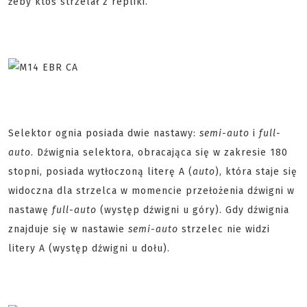
żeby ktoś strzelał z repliki.
Selektor ognia posiada dwie nastawy:
semi-auto
i
full-
auto
. Dźwignia selektora, obracająca się w zakresie 180
stopni, posiada wytłoczoną literę A (
auto
), która staje się
widoczna dla strzelca w momencie przełożenia dźwigni w
nastawę
full-auto
(występ dźwigni u góry). Gdy dźwignia
znajduje się w nastawie
semi-auto
strzelec nie widzi
litery A (występ dźwigni u dołu).