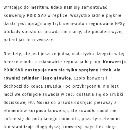
Wracając do meritum, udało nam się zamontować
konwersję PDiK SVD w replice. Wszystko ładnie pięknie:
działa, jest upragniony tryb semi-auto i regulowane FPSy,
blokady spustu co prawda nie mamy, ale podałem wyżej
patent jak to rozwiązać.
Niestety, ale jest jeszcze jedna, mała łyżka dziegciu w tej
beczce miodu, a mianowicie regulacja hop-up.
Konwersja
PDiK SVD zastępuje nam nie tylko sprężynę i tłok, ale
również cylinder i jego głowicę
. Czoło konwersji
dochodzi do końca suwadła i po przykręceniu, nie jest
możliwe cofnięcie suwadła w celu dostania się do śrubki
dociskowej HU. Można co prawda odkręcić pierwszy z
elementów korpusu konwersji, ale suwadło nadal nie
cofnie się do pożądanego momentu, poza tym element
ten stabilizuje długą dyszę konwersji, więc bez niego