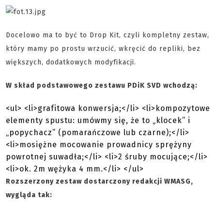
Docelowo ma to być to Drop Kit, czyli kompletny zestaw,
który mamy po prostu wrzucić, wkręcić do repliki, bez
większych, dodatkowych modyfikacji.
W skład podstawowego zestawu PDiK SVD wchodzą:
<ul> <li>grafitowa konwersja;</li> <li>kompozytowe
elementy spustu: umówmy się, że to „klocek” i
„popychacz” (pomarańczowe lub czarne);</li>
<li>mosiężne mocowanie prowadnicy sprężyny
powrotnej suwadła;</li> <li>2 śruby mocujące;</li>
<li>ok. 2m wężyka 4 mm.</li> </ul>
Rozszerzony zestaw dostarczony redakcji WMASG,
wygląda tak: