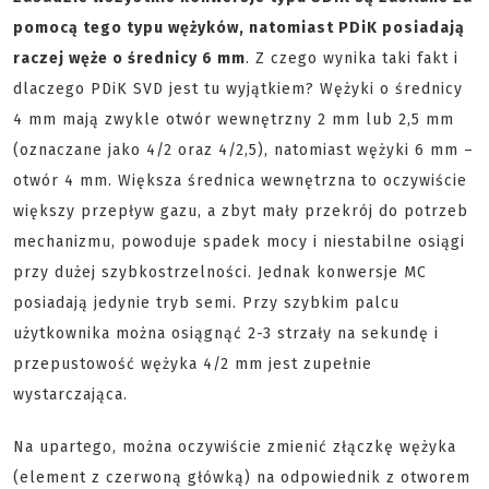
pomocą tego typu wężyków, natomiast PDiK posiadają
raczej węże o średnicy 6 mm
. Z czego wynika taki fakt i
dlaczego PDiK SVD jest tu wyjątkiem? Wężyki o średnicy
4 mm mają zwykle otwór wewnętrzny 2 mm lub 2,5 mm
(oznaczane jako 4/2 oraz 4/2,5), natomiast wężyki 6 mm –
otwór 4 mm. Większa średnica wewnętrzna to oczywiście
większy przepływ gazu, a zbyt mały przekrój do potrzeb
mechanizmu, powoduje spadek mocy i niestabilne osiągi
przy dużej szybkostrzelności. Jednak konwersje MC
posiadają jedynie tryb semi. Przy szybkim palcu
użytkownika można osiągnąć 2-3 strzały na sekundę i
przepustowość wężyka 4/2 mm jest zupełnie
wystarczająca.
Na upartego, można oczywiście zmienić złączkę wężyka
(element z czerwoną główką) na odpowiednik z otworem