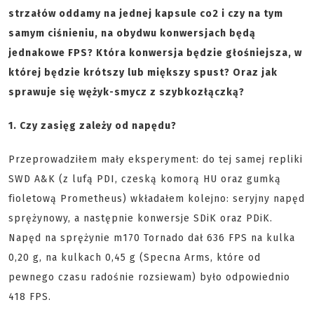
strzałów oddamy na jednej kapsule co2 i czy na tym
samym ciśnieniu, na obydwu konwersjach będą
jednakowe FPS? Która konwersja będzie głośniejsza, w
której będzie krótszy lub miększy spust? Oraz jak
sprawuje się wężyk-smycz z szybkozłączką?
1. Czy zasięg zależy od napędu?
Przeprowadziłem mały eksperyment: do tej samej repliki
SWD A&K (z lufą PDI, czeską komorą HU oraz gumką
fioletową Prometheus) wkładałem kolejno: seryjny napęd
sprężynowy, a następnie konwersje SDiK oraz PDiK.
Napęd na sprężynie m170 Tornado dał 636 FPS na kulka
0,20 g, na kulkach 0,45 g (Specna Arms, które od
pewnego czasu radośnie rozsiewam) było odpowiednio
418 FPS.