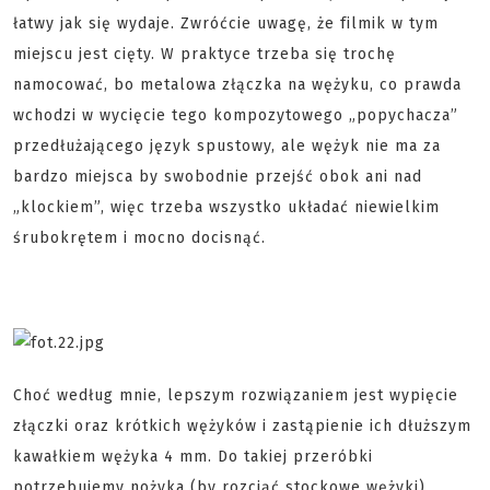
łatwy jak się wydaje. Zwróćcie uwagę, że filmik w tym
miejscu jest cięty. W praktyce trzeba się trochę
namocować, bo metalowa złączka na wężyku, co prawda
wchodzi w wycięcie tego kompozytowego „popychacza”
przedłużającego język spustowy, ale wężyk nie ma za
bardzo miejsca by swobodnie przejść obok ani nad
„klockiem”, więc trzeba wszystko układać niewielkim
śrubokrętem i mocno docisnąć.
Choć według mnie, lepszym rozwiązaniem jest wypięcie
złączki oraz krótkich wężyków i zastąpienie ich dłuższym
kawałkiem wężyka 4 mm. Do takiej przeróbki
potrzebujemy nożyka (by rozciąć stockowe wężyki),