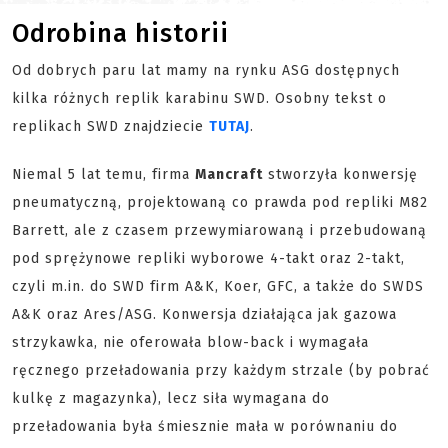
Odrobina historii
Od dobrych paru lat mamy na rynku ASG dostępnych
kilka różnych replik karabinu SWD. Osobny tekst o
replikach SWD znajdziecie
TUTAJ
.
Niemal 5 lat temu, firma
Mancraft
stworzyła konwersję
pneumatyczną, projektowaną co prawda pod repliki M82
Barrett, ale z czasem przewymiarowaną i przebudowaną
pod sprężynowe repliki wyborowe 4-takt oraz 2-takt,
czyli m.in. do SWD firm A&K, Koer, GFC, a także do SWDS
A&K oraz Ares/ASG. Konwersja działająca jak gazowa
strzykawka, nie oferowała blow-back i wymagała
ręcznego przeładowania przy każdym strzale (by pobrać
kulkę z magazynka), lecz siła wymagana do
przeładowania była śmiesznie mała w porównaniu do