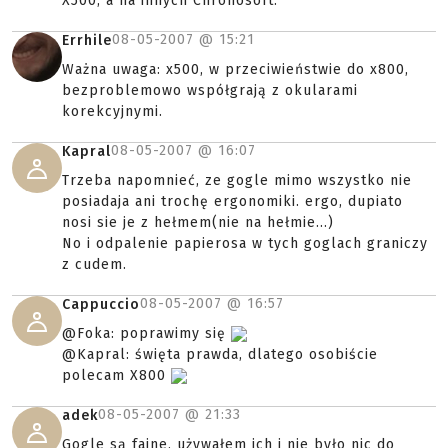
X500, a na innych Chronosoft.
08-05-2007 @
15:21
Errhile
Ważna uwaga: x500, w przeciwieństwie do x800,
bezproblemowo współgrają z okularami
korekcyjnymi.
08-05-2007 @
16:07
Kapral
Trzeba napomnieć, ze gogle mimo wszystko nie
posiadaja ani trochę ergonomiki. ergo, dupiato
nosi sie je z hełmem(nie na hełmie...)
No i odpalenie papierosa w tych goglach graniczy
z cudem.
08-05-2007 @
16:57
Cappuccio
@Foka: poprawimy się
@Kapral: święta prawda, dlatego osobiście
polecam X800
08-05-2007 @
21:33
adek
Gogle są fajne, używałem ich i nie było nic do