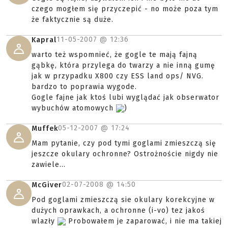
czego mogłem się przyczepić - no może poza tym
że faktycznie są duże.
11-05-2007 @
12:36
Kapral
warto też wspomnieć, że gogle te mają fajną
gąbkę, która przylega do twarzy a nie inną gumę
jak w przypadku X800 czy ESS land ops/ NVG.
bardzo to poprawia wygode.
Gogle fajne jak ktoś lubi wyglądać jak obserwator
wybuchów atomowych
)
05-12-2007 @
17:24
Muffek
Mam pytanie, czy pod tymi goglami zmieszczą się
jeszcze okulary ochronne? Ostrożnoście nigdy nie
zawiele...
02-07-2008 @
14:50
McGiver
Pod goglami zmieszczą sie okulary korekcyjne w
dużych oprawkach, a ochronne (i-vo) tez jakoś
wlazły
Probowałem je zaparować, i nie ma takiej