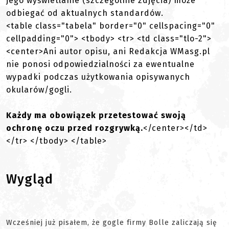
jego wyświetlanie (szczególnie zdjęcia) może
odbiegać od aktualnych standardów.
<table class="tabela" border="0" cellspacing="0"
cellpadding="0"> <tbody> <tr> <td class="tlo-2">
<center>Ani autor opisu, ani Redakcja WMasg.pl
nie ponosi odpowiedzialności za ewentualne
wypadki podczas użytkowania opisywanych
okularów/gogli.
Każdy ma obowiązek przetestować swoją
ochronę oczu przed rozgrywką.
</center></td>
</tr> </tbody> </table>
Wygląd
Wcześniej już pisałem, że gogle firmy Bolle zaliczają się