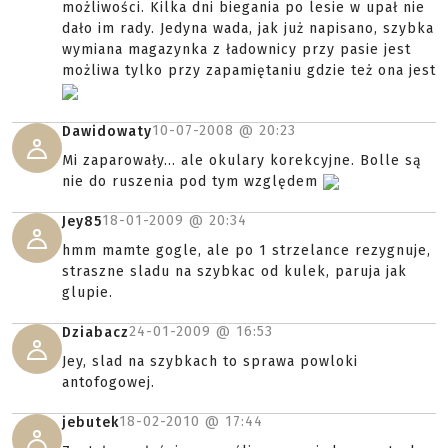
możliwości. Kilka dni biegania po lesie w upał nie
dało im rady. Jedyna wada, jak już napisano, szybka
wymiana magazynka z ładownicy przy pasie jest
możliwa tylko przy zapamiętaniu gdzie też ona jest
10-07-2008 @
20:23
Dawidowaty
Mi zaparowały... ale okulary korekcyjne. Bolle są
nie do ruszenia pod tym względem
18-01-2009 @
20:34
Jey85
hmm mamte gogle, ale po 1 strzelance rezygnuje,
straszne sladu na szybkac od kulek, paruja jak
glupie.
24-01-2009 @
16:53
Dziabacz
Jey, slad na szybkach to sprawa powloki
antofogowej.
18-02-2010 @
17:44
jebutek