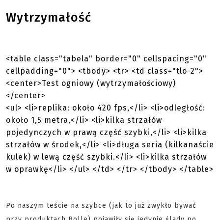
Wytrzymałość
<table class="tabela" border="0" cellspacing="0"
cellpadding="0"> <tbody> <tr> <td class="tlo-2">
<center>Test ogniowy (wytrzymałościowy)
</center>
<ul> <li>replika: około 420 fps,</li> <li>odległość:
około 1,5 metra,</li> <li>kilka strzałów
pojedynczych w prawą część szybki,</li> <li>kilka
strzałów w środek,</li> <li>długa seria (kilkanaście
kulek) w lewą część szybki.</li> <li>kilka strzałów
w oprawkę</li> </ul> </td> </tr> </tbody> </table>
Po naszym teście na szybce (jak to już zwykło bywać
przy produktach Bolle) pojawiły się jedynie ślady po