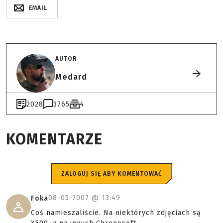
EMAIL
AUTOR
Medard
2028
3765
4
KOMENTARZE
ZALOGUJ SIĘ ABY KOMENTOWAĆ
08-05-2007 @
13:49
Foka
Coś namieszaliście. Na niektórych zdjęciach są