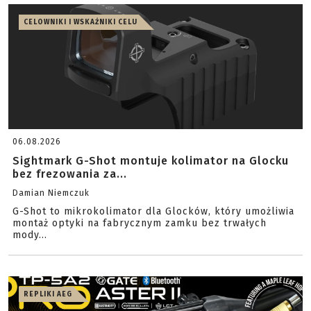
CELOWNIKI I WSKAŹNIKI CELU
06.08.2026
Sightmark G-Shot montuje kolimator na Glocku
bez frezowania za...
Damian Niemczuk
G-Shot to mikrokolimator dla Glocków, który umożliwia
montaż optyki na fabrycznym zamku bez trwałych
mody...
REPLIKI AEG