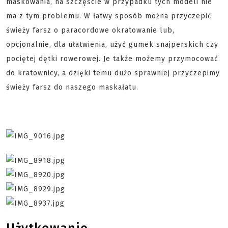
maskowania, na szczęście w przypadku tych modeli nie
ma z tym problemu. W łatwy sposób można przyczepić
świeży farsz o paracordowe okratowanie lub,
opcjonalnie, dla ułatwienia, użyć gumek snajperskich czy
pociętej dętki rowerowej. Je także możemy przymocować
do kratownicy, a dzięki temu dużo sprawniej przyczepimy
świeży farsz do naszego maskałatu.