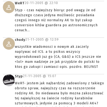
20-11-2005 @
22:10
WeRT
Styp - czas najwyższy biorąc pod uwagę że od
dłuższego czasu jedyna możliwośc posiadania
czegoś innego niż normalny AK to był zakup
conversion kitów guardera po astronomicznych
cenach...
21-11-2005 @
12:59
chudy
wszystkie wiadomosci o nowym ak zaczely
naplywac od ICS. a tu psikus wszyscy
wyprodukowali juz go (CA, G&G) a ICS jeszcze nie
<lol> mam nadzieje ze jak przyjdzie do polski to
ktos go zakupi i zamiasci opis. pozdro. BELFAST
21-11-2005 @
15:07
Styp
WeRT- jestem jak najbardziej zadowolony z takiego
obrotu spraw, najwyższy czas na rozszerzenie
rodziny AK. Do niedawana było mozna zakosztować
tej największej na świecie rodziny karabinów
szturmowych, jedynie za pomocą 3 modeli AK47