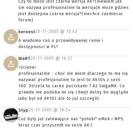
Czy to moze jest czarna wersja AK?(niewiem jak
sie nazywa profesjonalnie ta wersja)A moze gdzies
jest dostepna czarna wersja?(niechce zasmiecac
forum)
20-11-2005 @
15:43
kernest
A wiadomo coś o przewidywanej cenie i
dostępności w PL?
20-11-2005 @
16:27
WeRT
<ściana>
profesjonalnie - choć nie wiem dlaczego to ma się
nazywać profesjonalnie to jest to Ak104 z serii
100. Strzela to cacko pociskami 7.62 SaigaMK. Co
prawda nie podoba mi się chwyt dolny bo wygląda
jaby był od AK102 ale to już szczegół.
20-11-2005 @
16:34
Styp
Coż były już zalewające nas "potoki" eMek i MP5,
teraz czas przyszedł na serie AK:)