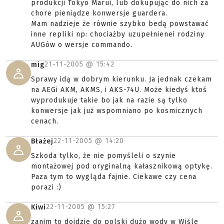
produkcji Tokyo Marui, lub dokupując do nich za
chore pieniądze konwersje guardera.
Mam nadzieje że równie szybko bedą powstawać
inne repliki np: chociażby uzupełnienei rodziny
AUGów o wersje commando.
21-11-2005 @
15:42
mig
Sprawy idą w dobrym kierunku. Ja jednak czekam
na AEGi AKM, AKMS, i AKS-74U. Może kiedyś ktoś
wyprodukuje takie bo jak na razie są tylko
konwersje jak już wspomniano po kosmicznych
cenach.
22-11-2005 @
14:20
Błażej
Szkoda tylko, że nie pomyśleli o szynie
montażowej pod oryginalną kałasznikową optykę.
Paza tym to wygląda fajnie. Ciekawe czy cena
porazi :)
22-11-2005 @
15:27
Kiwi
zanim to dojdzie do polski dużo wody w Wiśle