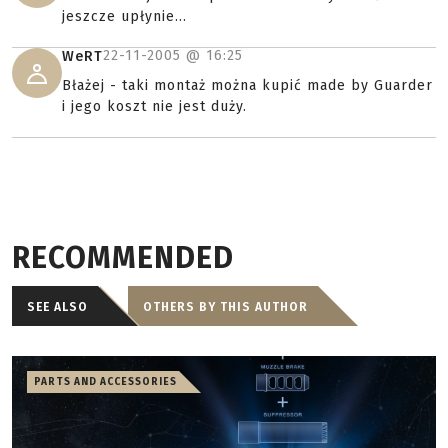
jeszcze upłynie...
22-11-2005 @
16:25
WeRT
Błażej - taki montaż można kupić made by Guarder
i jego koszt nie jest duży.
RECOMMENDED
SEE ALSO
OTHERS BY THIS AUTHOR
PARTS AND ACCESSORIES