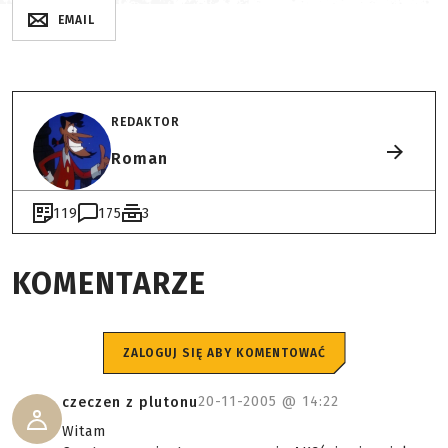
EMAIL
REDAKTOR
Roman
119
175
3
KOMENTARZE
ZALOGUJ SIĘ ABY KOMENTOWAĆ
20-11-2005 @
14:22
czeczen z plutonu
Witam