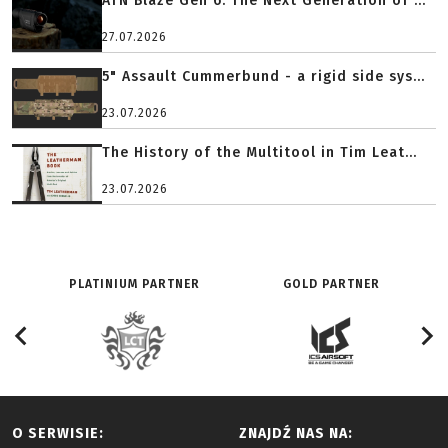
ATN Blaze Gen 6: The Next Generation of ...
27.07.2026
5" Assault Cummerbund - a rigid side sys...
23.07.2026
The History of the Multitool in Tim Leat...
23.07.2026
PLATINIUM PARTNER
GOLD PARTNER
O SERWISIE:
ZNAJDŹ NAS NA: