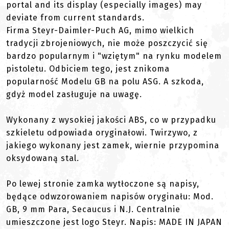
portal and its display (especially images) may
deviate from current standards.
Firma Steyr-Daimler-Puch AG, mimo wielkich
tradycji zbrojeniowych, nie może poszczycić się
bardzo popularnym i "wziętym" na rynku modelem
pistoletu. Odbiciem tego, jest znikoma
popularność Modelu GB na polu ASG. A szkoda,
gdyż model zasługuje na uwagę.
Wykonany z wysokiej jakości ABS, co w przypadku
szkieletu odpowiada oryginałowi. Twirzywo, z
jakiego wykonany jest zamek, wiernie przypomina
oksydowaną stal.
Po lewej stronie zamka wytłoczone są napisy,
będące odwzorowaniem napisów oryginału: Mod.
GB, 9 mm Para, Secaucus i N.J. Centralnie
umieszczone jest logo Steyr. Napis: MADE IN JAPAN