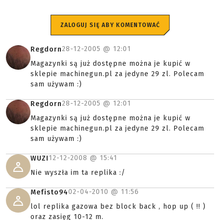
ZALOGUJ SIĘ ABY KOMENTOWAĆ
28-12-2005 @
12:01
Regdorn
Magazynki są już dostępne można je kupić w
sklepie machinegun.pl za jedyne 29 zl. Polecam
sam używam :)
28-12-2005 @
12:01
Regdorn
Magazynki są już dostępne można je kupić w
sklepie machinegun.pl za jedyne 29 zl. Polecam
sam używam :)
12-12-2008 @
15:41
WUZI
Nie wyszła im ta replika :/
02-04-2010 @
11:56
Mefisto94
lol replika gazowa bez block back , hop up ( !! )
oraz zasięg 10-12 m.