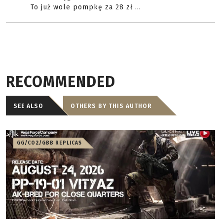
To już wole pompkę za 28 zł ...
RECOMMENDED
SEE ALSO
OTHERS BY THIS AUTHOR
GG/CO2/GBB REPLICAS