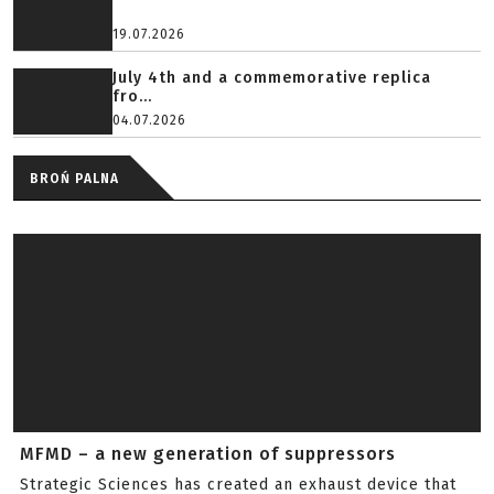
TP-5A2 PRO, a refined MP5 from LCT Airsoft
A new proposition is now available on the market.
03.08.2026
Airsoft Strike Industries SI-90 - modern...
22.07.2026
Stark Arms SA-226 - an airsoft tribute t...
19.07.2026
July 4th and a commemorative replica
fro...
04.07.2026
BROŃ PALNA