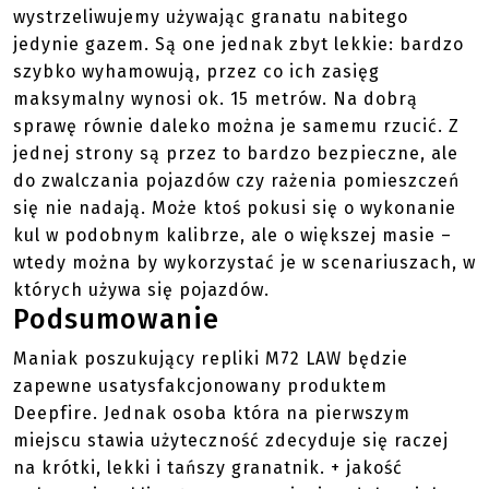
przystosowany do używania gazów pod wysokim
ciśnieniem (CO2), ponadto jeżeli załadujemy tylko
120 kulek ma lepszy zasięg niż model który
maksymalnie mieści 120 kulek (model 204 kulkowy
ma większy zbiornik na gaz). Przyrządy celownicze
LAW-a można używać przy strzelaniu na dystansie
25-30 metrów. Strzelając lobem zwiększamy zasięg
maksymalny, jednak nie jest to zbyt realistyczne
wykorzystanie tej repliki. Gumowo - gąbkowe kule
wystrzeliwujemy używając granatu nabitego
jedynie gazem. Są one jednak zbyt lekkie: bardzo
szybko wyhamowują, przez co ich zasięg
maksymalny wynosi ok. 15 metrów. Na dobrą
sprawę równie daleko można je samemu rzucić. Z
jednej strony są przez to bardzo bezpieczne, ale
do zwalczania pojazdów czy rażenia pomieszczeń
się nie nadają. Może ktoś pokusi się o wykonanie
kul w podobnym kalibrze, ale o większej masie –