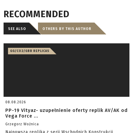
zepsuła były problemy z strzelaniem ( ogólnie z
wszystkim ) bardzo złe co niektóre rozwiązania .
p\Po usunięciu co niektórych usterek i po
przeróbkach , replika ROZLECIAŁA SIĘ NA
PIERWSZEJ STRZELACE .
Kompletny szajs , szkoda pieniędzy . NIE
KUPUJCIE TEGO .
Ocena -4 na 10
RECOMMENDED
SEE ALSO
OTHERS BY THIS AUTHOR
GG/CO2/GBB REPLICAS