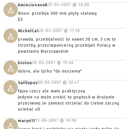
Sądzę, ze raczej 3cm a nie 30cm...
Polecam poprawić.
pozdrawiam
24-04-2007 @
22:28
Nergal
zawsze jest jeszcze granat nasadowyktórego koszt
jest niewielki a też jest klimatyczny
25-04-2007 @
15:55
Alastor
Mamy takie coś w naszej ekipie ale produkcji
własnej
.
25-04-2007 @
16:00
Kmieciu4eveR
dixon: przebija 300 mm płytę stalową
$3
26-04-2007 @
11:10
MichelCat
prawda, przebijalność to nawet 30 cm, 3 cm to
strzelbą przeciwpancerną przebijali Polacy w
powstaniu Warszawskim