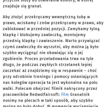
zablokować lufę w tylnym położeniu. Jeżeli chcemy
załadować gumową kulę, należy wcisnąć 2
przyciski na przeciwnych stronach lufy, w której
znajduje się granat i wyjąć ją całkowicie. Osobny
przycisk służy do otwierania komory, w której
znajduje się granat.
Aby złożyć przekręcamy wewnętrzną tubę w
prawo, wciskamy i znów przekręcamy w prawo, aby
zablokować w przedniej pozycji. Zamykamy tylną
klapkę i blokujemy zawleczką, montujemy
przednią klapkę i zawieszenie. Warto przywiązać
czymś zawleczkę do wyrzutni, aby można ją było
szybko wyciągnąć nie obawiając się o jej
zgubienie. Proces przeładowania trwa na tyle