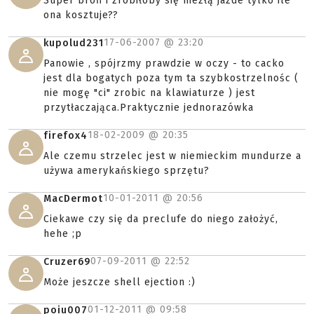
26-04-2007 @
15:46
biolon
dobre, ale tylko "do noszenia"
06-05-2007 @
20:47
Saillupus
fajna rzecz ale mało praktyczna
jedynie co może zrobić to popłoch w drużynie
przeciwnej że zamiast strzelać do Ciebie zaczną
uciekać xD
11-06-2007 @
19:56
maryn11
Super broń i zrobiłoby się niezłą jazde tylko ile
ona kosztuje??
17-06-2007 @
23:20
kupolud231
Panowie , spójrzmy prawdzie w oczy - to cacko
jest dla bogatych poza tym ta szybkostrzelnośc (
nie mogę "ci" zrobic na klawiaturze ) jest
przytłaczająca.Praktycznie jednorazówka
18-02-2009 @
20:35
firefox4