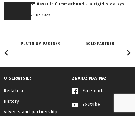
The Polish company Lesovik presents FARBA – a
camouflage system designed specifically for medium-
sized objec...
28.07.2026
ATN Blaze Gen 6: The Next Generation of ...
27.07.2026
The History of the Multitool in Tim Leat...
23.07.2026
5" Assault Cummerbund - a rigid side sys...
23.07.2026
PLATINIUM PARTNER
GOLD PARTNER