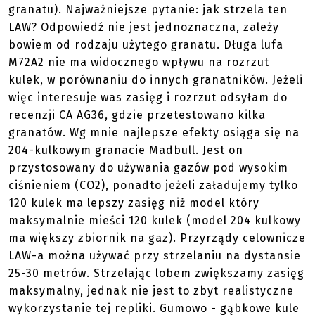
Wrażenia ze strzelania
Do testów M72A2 używałem granatów Madbull 120 i
204 kulkowych zasilanych CO2. Wyrzutnia została
uprzednio zmodyfikowana przez ASGshop, aby
lepiej współpracować z tą marką granatów. Lekko
spiłowana została część zbijająca spłonkę granatu
(granaty Madbull mają spłonkę równo z podstawą
granatu). Najważniejsze pytanie: jak strzela ten
LAW? Odpowiedź nie jest jednoznaczna, zależy
bowiem od rodzaju użytego granatu. Długa lufa
M72A2 nie ma widocznego wpływu na rozrzut
kulek, w porównaniu do innych granatników. Jeżeli
więc interesuje was zasięg i rozrzut odsyłam do
recenzji CA AG36, gdzie przetestowano kilka
granatów. Wg mnie najlepsze efekty osiąga się na
204-kulkowym granacie Madbull. Jest on