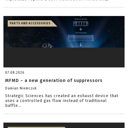
08.08.2026
PP-19 Vityaz- uzupełnienie oferty replik AV/AK od
Vega Force ...
Grzegorz Woźnica
Najnowsza replika z serii Wschodnich Konstrukcji
PARTS AND ACCESSORIES