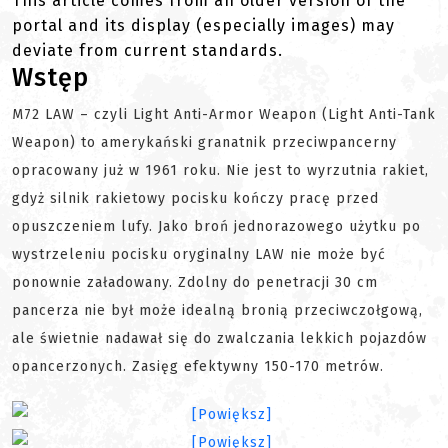
This article comes from an older version of the
portal and its display (especially images) may
deviate from current standards.
Wstęp
M72 LAW – czyli Light Anti-Armor Weapon (Light Anti-Tank
Weapon) to amerykański granatnik przeciwpancerny
opracowany już w 1961 roku. Nie jest to wyrzutnia rakiet,
gdyż silnik rakietowy pocisku kończy pracę przed
opuszczeniem lufy. Jako broń jednorazowego użytku po
wystrzeleniu pocisku oryginalny LAW nie może być
ponownie załadowany. Zdolny do penetracji 30 cm
pancerza nie był może idealną bronią przeciwczołgową,
ale świetnie nadawał się do zwalczania lekkich pojazdów
opancerzonych. Zasięg efektywny 150-170 metrów.