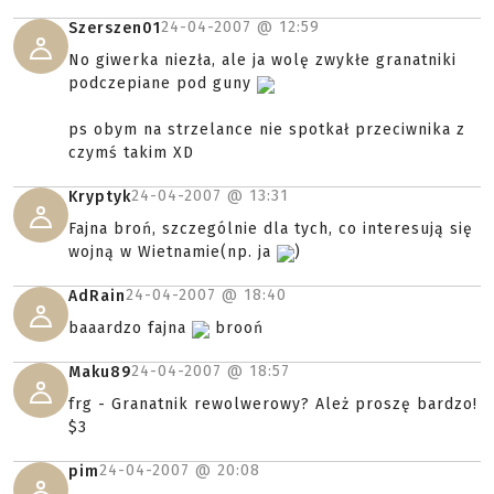
na pewno wykonanie fajne. i klimat też się robi
niezły. Ale wydawać tysiąc złotych plus na granat
gdy można kupić granatnik za 600 i granat? Ja
zostaję przy podczepianych.
24-04-2007 @
12:32
frg
taaa może jakiś mały granatnik rewolwerowy??(czy
jakoś tak sie to zwało)
24-04-2007 @
12:34
Wolako:D
o kurde w morde jeza ale giwera :0
24-04-2007 @
12:59
Szerszen01
No giwerka niezła, ale ja wolę zwykłe granatniki
podczepiane pod guny
ps obym na strzelance nie spotkał przeciwnika z
czymś takim XD
24-04-2007 @
13:31
Kryptyk