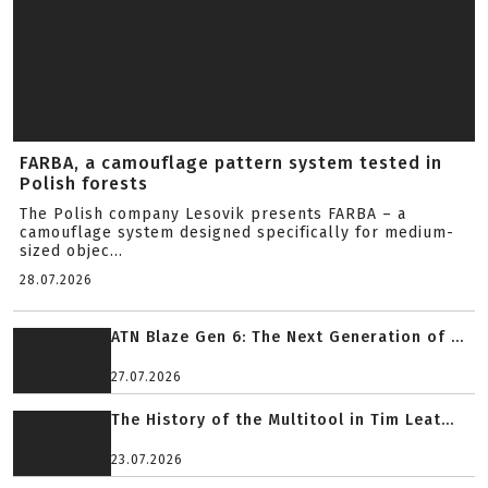
31.07.2026
33% lighter receivers for AR-15/M4 platf...
29.07.2026
WYPOSAŻENIE
FARBA, a camouflage pattern system tested in
Polish forests