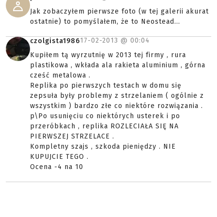
Ale czemu strzelec jest w niemieckim mundurze a
używa amerykańskiego sprzętu?
10-01-2011 @
20:56
MacDermot
Ciekawe czy się da preclufe do niego założyć,
hehe ;p
07-09-2011 @
22:52
Cruzer69
Może jeszcze shell ejection :)
01-12-2011 @
09:58
poiu007
Jak zobaczyłem pierwsze foto (w tej galerii akurat
ostatnie) to pomyślałem, że to Neostead...
17-02-2013 @
00:04
czolgista1986
Kupiłem tą wyrzutnię w 2013 tej firmy , rura
plastikowa , wkłada ala rakieta aluminium , górna
cześć metalowa .
Replika po pierwszych testach w domu się