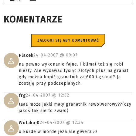
FACEBOOK
TWITTER
PINTEREST
EMAIL
AUTHOR
Krzysztof
9
25
4
KOMENTARZE
ZALOGUJ SIĘ ABY KOMENTOWAĆ
24-04-2007 @
09:07
Placek