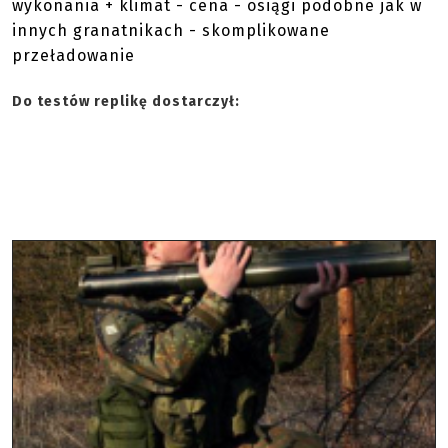
wtedy można by wykorzystać je w scenariuszach, w
których używa się pojazdów.
Podsumowanie
Maniak poszukujący repliki M72 LAW będzie
zapewne usatysfakcjonowany produktem
Deepfire. Jednak osoba która na pierwszym
miejscu stawia użyteczność zdecyduje się raczej
na krótki, lekki i tańszy granatnik. + jakość
wykonania + klimat - cena - osiągi podobne jak w
innych granatnikach - skomplikowane
przeładowanie
Do testów replikę dostarczył: