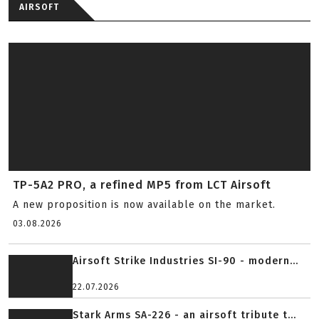
Sightmark G-Shot montuje kolimator na Glocku
bez frezowania za...
Damian Niemczuk
G-Shot to mikrokolimator dla Glocków, który umożliwia
montaż optyki na fabrycznym zamku bez trwałych
mody...
NAJNOWSZE
AIRSOFT