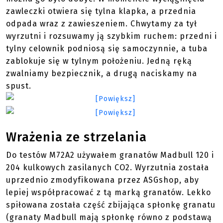
długo, że podczas zwykłych strzelanek lepiej
zaczekać aż znajdziemy się w respawnie – choć
przy odrobinie treningu i pomocy osłaniających
nas kolegów operacja ta jest wykonalna na polu
walki. Polecam obejrzeć filmik nakręcony przez
pracowników Redwolfairsoft:
Film
Granatnik
nosimy na plecach w taki sposób, aby szybko
można go było dobyć. W momencie wyciągnięcia
zawleczki otwiera się tylna klapka, a przednia
odpada wraz z zawieszeniem. Chwytamy za tył
wyrzutni i rozsuwamy ją szybkim ruchem: przedni i
tylny celownik podniosą się samoczynnie, a tuba
zablokuje się w tylnym położeniu. Jedną ręką
zwalniamy bezpiecznik, a drugą naciskamy na
spust.