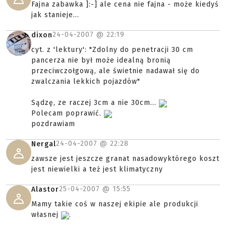
Fajna broń, szczególnie dla tych, co interesują się
wojną w Wietnamie(np. ja
)
24-04-2007 @
18:40
AdRain
baaardzo fajna
brooń
24-04-2007 @
18:57
Maku89
frg - Granatnik rewolwerowy? Ależ proszę bardzo!
$3
24-04-2007 @
20:08
pim
Fajna zabawka ]:-] ale cena nie fajna - może kiedyś
jak stanieje...
24-04-2007 @
22:19
dixon
cyt. z 'lektury': "Zdolny do penetracji 30 cm
pancerza nie był może idealną bronią
przeciwczołgową, ale świetnie nadawał się do
zwalczania lekkich pojazdów"