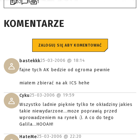
52
9
1
KOMENTARZE
ZALOGUJ SIĘ ABY KOMENTOWAĆ
25-03-2006 @
18:14
bastekkk
fajne tych AK bedzie od ogroma pewnie
miałem zbierać na ak ICS hehe
25-03-2006 @
19:59
Cyku
Wszystko ladnie pięknie tylko te okładziny jakies
takie niewydarzone...moze poprawią przed
wprowadzeniem na rynek :). A co do tego
Galila...HOOAH!
25-03-2006 @
22:20
HateMe