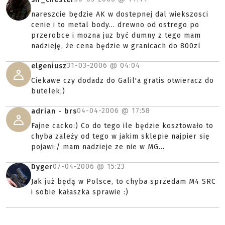
nareszcie będzie AK w dostepnej dal wiekszosci
cenie i to metal body... drewno od ostrego po
przerobce i mozna juz być dumny z tego mam
nadzieję, że cena będzie w granicach do 800zl
31-03-2006 @
04:04
elgeniusz
Ciekawe czy dodadz do Galil'a gratis otwieracz do
butelek;)
04-04-2006 @
17:58
adrian - brs
Fajne cacko:) Co do tego ile będzie kosztowało to
chyba zależy od tego w jakim sklepie najpier się
pojawi:/ mam nadzieje ze nie w MG...
07-04-2006 @
15:23
Dyger
Jak już będą w Polsce, to chyba sprzedam M4 SRC
i sobie kałaszka sprawie :)