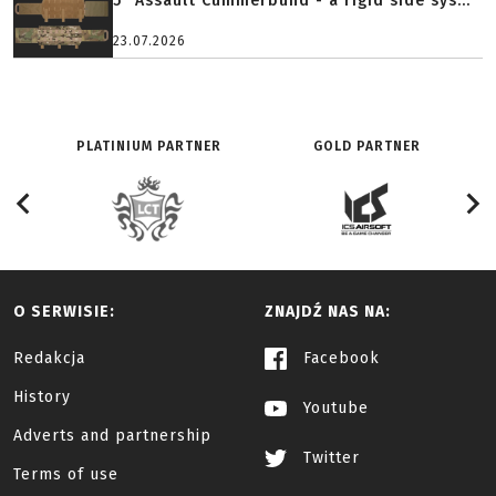
5" Assault Cummerbund - a rigid side sys...
23.07.2026
PLATINIUM PARTNER
GOLD PARTNER
O SERWISIE:
ZNAJDŹ NAS NA:
Redakcja
Facebook
History
Youtube
Adverts and partnership
Twitter
Terms of use