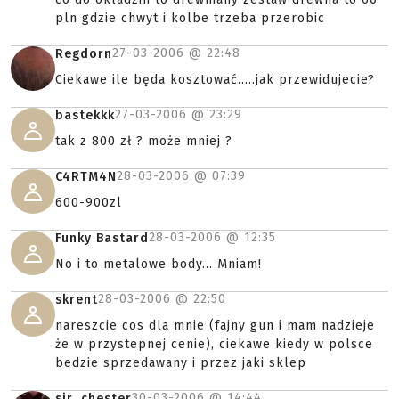
pln gdzie chwyt i kolbe trzeba przerobic
27-03-2006 @
22:48
Regdorn
Ciekawe ile będa kosztować.....jak przewidujecie?
27-03-2006 @
23:29
bastekkk
tak z 800 zł ? może mniej ?
28-03-2006 @
07:39
C4RTM4N
600-900zl
28-03-2006 @
12:35
Funky Bastard
No i to metalowe body... Mniam!
28-03-2006 @
22:50
skrent
nareszcie cos dla mnie (fajny gun i mam nadzieje
że w przystepnej cenie), ciekawe kiedy w polsce
bedzie sprzedawany i przez jaki sklep
30-03-2006 @
14:44
sir_chester