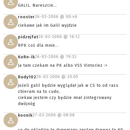
GALIL. Nareszcie...
26-03-2006 @
00:46
rooster
ciekawe jak im Galil wyjdzie
26-03-2006 @
16:12
pidzejfat
RPK coś dla mnie...
26-03-2006 @
19:32
KoRn-ik
Ja tam czekam na PK albo VSS Vintoriez :>
26-03-2006 @
20:05
Rudy102
jeżeli galil będzie wyglądał jak w CS to od razu
zbieram na to cudo,
ciekaw jestem czy będzie miał zintegrowany
dwójnóg
27-03-2006 @
08:08
koonik
co do okladzin to drewniany zestaw drewna to 60