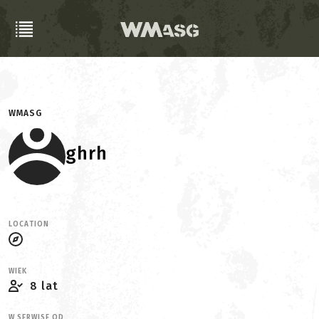
WMASG
ghrh
LOCATION
WIEK
8 lat
W SERWISE OD