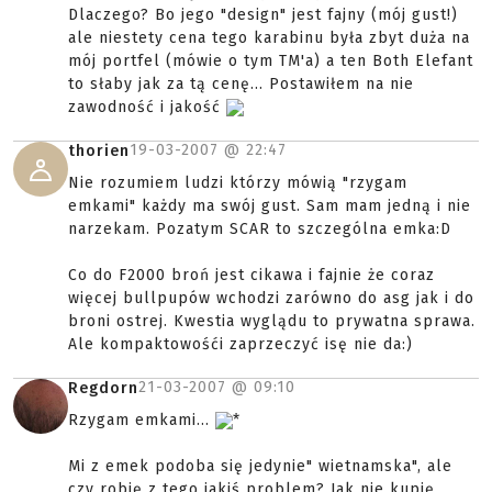
Dlaczego? Bo jego "design" jest fajny (mój gust!)
ale niestety cena tego karabinu była zbyt duża na
mój portfel (mówie o tym TM'a) a ten Both Elefant
to słaby jak za tą cenę... Postawiłem na nie
zawodność i jakość
19-03-2007 @
22:47
thorien
Nie rozumiem ludzi którzy mówią "rzygam
emkami" każdy ma swój gust. Sam mam jedną i nie
narzekam. Pozatym SCAR to szczególna emka:D
Co do F2000 broń jest cikawa i fajnie że coraz
więcej bullpupów wchodzi zarówno do asg jak i do
broni ostrej. Kwestia wyglądu to prywatna sprawa.
Ale kompaktowośći zaprzeczyć isę nie da:)
21-03-2007 @
09:10
Regdorn
Rzygam emkami...
*
Mi z emek podoba się jedynie" wietnamska", ale
czy robię z tego jakiś problem? Jak nie kupię