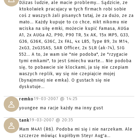
Dżizas ludzie, ale macie problemy... Sądzicie, ze
ktokolwiek pracujacy w tych firmach robi sobie
coś z waszych żali pisanych tutaj, że za dużo, ze za
mało... Każdy kupuje to co chce, nikt nikomu nie
wciska na siłę emki, możecie kupić Famasa, AUGa
A1, 2x AUGa A2, P90, P90 TR, 5x AK, 15x MP5, G33,
G36, G36K, G36C, 2x FAL, 4x L85, Type 89, 3x M14,
2xG3, 2xG3SAS, SAR Officer, 2x SLR (ak-74), SIG
552... A to, że wam sie "nie podoba", że "rzygacie
tymi emkami", to jest śmiechu warte... Nie podoba
się, to pobawcie sie klockami, ja się nie czepiam
waszych replik, wy się nie czepiajcie mojej
(bynajmniej nie emka). O gustach się nie
dyskutuje...
19-03-2007 @
14:25
remko
youngee ma racje każdy ma inny gust
19-03-2007 @
20:35
tank
Mam M4A1 (R6). Podoba mi się i nie narzekam. Ale
szczerze mówiąc kupiłbym Steyr Aug'a...