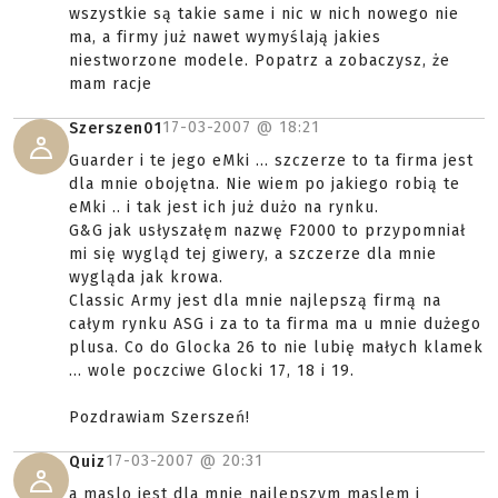
wszystkie są takie same i nic w nich nowego nie
ma, a firmy już nawet wymyślają jakies
niestworzone modele. Popatrz a zobaczysz, że
mam racje
17-03-2007 @
18:21
Szerszen01
Guarder i te jego eMki ... szczerze to ta firma jest
dla mnie obojętna. Nie wiem po jakiego robią te
eMki .. i tak jest ich już dużo na rynku.
G&G jak usłyszałęm nazwę F2000 to przypomniał
mi się wygląd tej giwery, a szczerze dla mnie
wygląda jak krowa.
Classic Army jest dla mnie najlepszą firmą na
całym rynku ASG i za to ta firma ma u mnie dużego
plusa. Co do Glocka 26 to nie lubię małych klamek
... wole poczciwe Glocki 17, 18 i 19.
Pozdrawiam Szerszeń!
17-03-2007 @
20:31
Quiz
a maslo jest dla mnie najlepszym maslem i