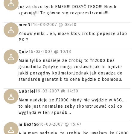
już za duzo tych EMEK!!! DOSYĆ TEGO!!! Niech
zpasują!!! Te gówno się rozprzestrzenia!!!
16-03-2007 @
08:40
men3L
Znowu emki... eh, może ktoś zrobic pepesze albo
PK ?
16-03-2007 @
10:18
Quiz
Mam tylko nadzieje ze zrobią to fn2000 bez
granatnika.Optykę mogą zostawić jak to będzie
jakiś porządny kolimator.Jednak jak dosadza do
standardu granatnik to cena będzie z kosmosu.
16-03-2007 @
14:30
Gabriel
Mam nadzieje ze F2000 nigdy nie wyjdzie w ASG...
to nie jest normalne zeby skonstruować coś co
wygląda w ten sposób...
16-03-2007 @
15:47
mike2156
A ja mam nadzieję, że zrobią, bo uważam, że F2000