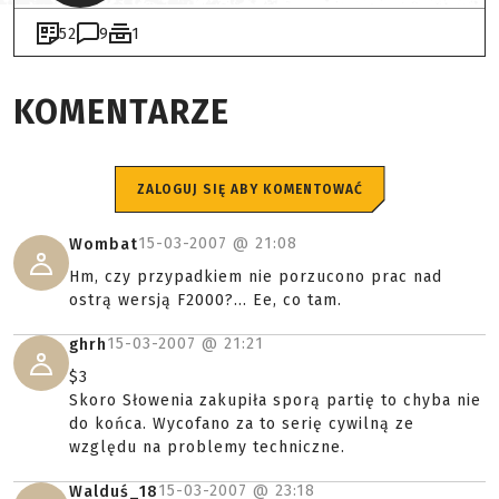
52
9
1
KOMENTARZE
ZALOGUJ SIĘ ABY KOMENTOWAĆ
15-03-2007 @
21:08
Wombat
Hm, czy przypadkiem nie porzucono prac nad
ostrą wersją F2000?... Ee, co tam.
15-03-2007 @
21:21
ghrh
$3
Skoro Słowenia zakupiła sporą partię to chyba nie
do końca. Wycofano za to serię cywilną ze
względu na problemy techniczne.
15-03-2007 @
23:18
Walduś_18