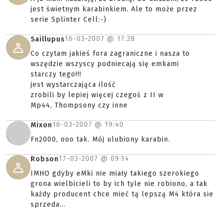
jest świetnym karabinkiem. Ale to może przez
serie Splinter Cell:-)
16-03-2007 @
17:28
Saillupus
Co czytam jakieś fora zagraniczne i nasza to
wszędzie wszyscy podniecają się emkami
starczy tego!!!
jest wystarczająca ilość
zrobili by lepiej więcej czegoś z II w
Mp44, Thompsony czy inne
16-03-2007 @
19:40
Mixon
Fn2000, ooo tak. Mój ulubiony karabin.
17-03-2007 @
09:14
Robson
IMHO gdyby eMki nie miały takiego szerokiego
grona wielbicieli to by ich tyle nie robiono, a tak
każdy producent chce mieć tą lepszą M4 która sie
sprzeda...