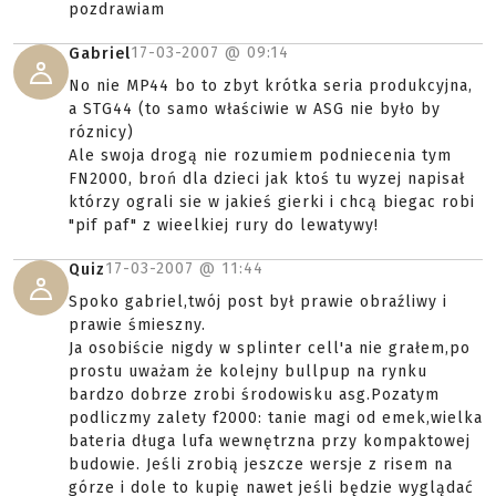
pozdrawiam
17-03-2007 @
09:14
Gabriel
No nie MP44 bo to zbyt krótka seria produkcyjna,
a STG44 (to samo właściwie w ASG nie było by
róznicy)
Ale swoja drogą nie rozumiem podniecenia tym
FN2000, broń dla dzieci jak ktoś tu wyzej napisał
którzy ograli sie w jakieś gierki i chcą biegac robi
"pif paf" z wieelkiej rury do lewatywy!
17-03-2007 @
11:44
Quiz
Spoko gabriel,twój post był prawie obraźliwy i
prawie śmieszny.
Ja osobiście nigdy w splinter cell'a nie grałem,po
prostu uważam że kolejny bullpup na rynku
bardzo dobrze zrobi środowisku asg.Pozatym
podliczmy zalety f2000: tanie magi od emek,wielka
bateria długa lufa wewnętrzna przy kompaktowej
budowie. Jeśli zrobią jeszcze wersje z risem na
górze i dole to kupię nawet jeśli będzie wyglądać