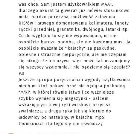
was chce. Sam jestem użytkownikiem M4A1,
dlaczego akurat ta giwera? Juz mówie: stosunkowo
mała, bardzo poręczna, możliwość założenia
RIS'ów i łatwego domontowania kolimatora, lunety,
rączki przedniej, granatnika, dwójnogu, latarki itp.
Co do wyglądu to się nie wypowiadam, mi się
osobiście bardzo podoba, ale nie każdemu musi. Ja
osobiście uważam że ''kałachy" sa paskudne,
obleśne i strasznie nieporęczne, ale nie czepiam
się nikogo że ich uzywa, więc może tak uszanujemy
się wszyscy wzajemnie, i nie będziemy się czepiać?
P.s
Jeszcze apropo poręczności i wygody uzytkowania:
niech mi ktoś pokaże broń nie będąca pochodną
"M'ki", w której równie łatwo i co ważniejsze
szybko wymienia się magazynki - palcem
wskazującym lewej ręki wciskasz przycisk
zwalniacza, a druga ręka już się kieruje do
ładownicy po nastepny, w kałachu, mp5,
thomsonach itp tego się nie uświadczy