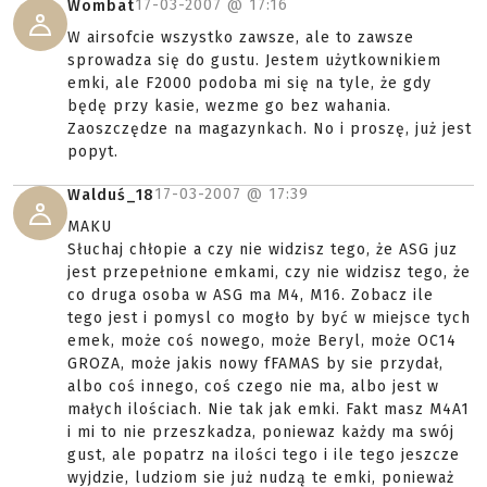
17-03-2007 @
17:16
Wombat
W airsofcie wszystko zawsze, ale to zawsze
sprowadza się do gustu. Jestem użytkownikiem
emki, ale F2000 podoba mi się na tyle, że gdy
będę przy kasie, wezme go bez wahania.
Zaoszczędze na magazynkach. No i proszę, już jest
popyt.
17-03-2007 @
17:39
Walduś_18
MAKU
Słuchaj chłopie a czy nie widzisz tego, że ASG juz
jest przepełnione emkami, czy nie widzisz tego, że
co druga osoba w ASG ma M4, M16. Zobacz ile
tego jest i pomysl co mogło by być w miejsce tych
emek, może coś nowego, może Beryl, może OC14
GROZA, może jakis nowy fFAMAS by sie przydał,
albo coś innego, coś czego nie ma, albo jest w
małych ilościach. Nie tak jak emki. Fakt masz M4A1
i mi to nie przeszkadza, poniewaz każdy ma swój
gust, ale popatrz na ilości tego i ile tego jeszcze
wyjdzie, ludziom sie już nudzą te emki, ponieważ