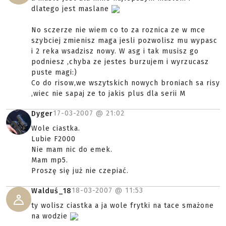
dlatego jest maslane
No sczerze nie wiem co to za roznica ze w mce
szybciej zmienisz maga jesli pozwolisz mu wypasc
i 2 reka wsadzisz nowy. W asg i tak musisz go
podniesz ,chyba ze jestes burzujem i wyrzucasz
puste magi:)
Co do risow,we wszytskich nowych broniach sa risy
,wiec nie sapaj ze to jakis plus dla serii M
17-03-2007 @
21:02
Dyger
Wole ciastka.
Lubie F2000
Nie mam nic do emek.
Mam mp5.
Proszę się już nie czepiać.
18-03-2007 @
11:53
Walduś_18
ty wolisz ciastka a ja wole frytki na tace smażone
na wodzie