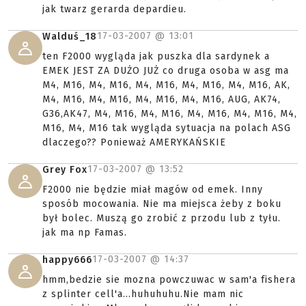
jak twarz gerarda depardieu.
17-03-2007 @
13:01
Walduś_18
ten F2000 wygląda jak puszka dla sardynek a
EMEK JEST ZA DUŻO JUŻ co druga osoba w asg ma
M4, M16, M4, M16, M4, M16, M4, M16, M4, M16, AK,
M4, M16, M4, M16, M4, M16, M4, M16, AUG, AK74,
G36,AK47, M4, M16, M4, M16, M4, M16, M4, M16, M4,
M16, M4, M16 tak wygląda sytuacja na polach ASG
dlaczego?? Ponieważ AMERYKAŃSKIE
17-03-2007 @
13:52
Grey Fox
F2000 nie będzie miał magów od emek. Inny
sposób mocowania. Nie ma miejsca żeby z boku
był bolec. Muszą go zrobić z przodu lub z tyłu.
jak ma np Famas.
17-03-2007 @
14:37
happy666
hmm,bedzie sie mozna powczuwac w sam'a fishera
z splinter cell'a...huhuhuhu.Nie mam nic