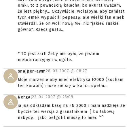
emki, to z pewnością kałacha, bo akurat uważam,
że jest piękny... Oczywiście, wolałbym, aby zamiast
tych emek wypuścili pepeszę, ale wielki fan emek
stwierdzi, że on woli nową M4, niż "jakieś ruskie
gówno". Rzecz gustu...
* TO jest żart! Żeby nie było, że jestem
nietolerancyjny i w ogóle.
28-03-2007 @
08:27
snajper-awm
Moje marzenie aby mieć elektryka F2000 (kocham
ten karabin) może sie się w końcu spełni...
22-04-2007 @
23:09
Nergal
ja juz odkładam kasę na FN 2000 i mam nadzieje ze
będzie też wersja z granatnikiem ;] bo takową
nabędę... jako belgofil muszę to mieć ^^