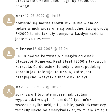
przeciwkio eMkom choc mogli by zrobic cos
nowego...
17-03-2007 @
14:43
Morn
powiesić się można znowu M'ki ja nie wiem co
ludzie w nich widzą one są paskudne. Swoją drogą
FN2000 to nie taki zły pomysł w każdym razie ja
jestem za PPSz!!!!!!!
17-03-2007 @
15:04
mike2156
F2000 będzie korzystało z magów od eMek.
Dlaczego? Ponieważ Real Steel F2000 z takowych
korzysta. Co do eMek, to jedyny emkopodobny
karabin jaki toleruje, to HK416, które jest
przepiękne. Wszystkie inne eMki to syf...
17-03-2007 @
16:49
Maku
sorki za off top, ale musze:, jak czytam
wypowiedzi w stylu: "mam dość tych m'ek,
wszędzie tylko m'ki, a fuj, a ble, paskudztwo" czy
też "kupujecie bo amerykańskie", to mi się śmiać z