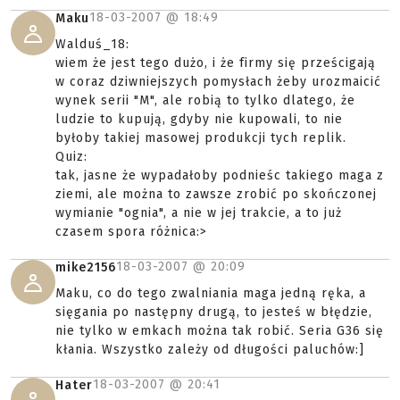
18-03-2007 @
18:49
Maku
Walduś_18:
wiem że jest tego dużo, i że firmy się prześcigają
w coraz dziwniejszych pomysłach żeby urozmaicić
wynek serii "M", ale robią to tylko dlatego, że
ludzie to kupują, gdyby nie kupowali, to nie
byłoby takiej masowej produkcji tych replik.
Quiz:
tak, jasne że wypadałoby podnieśc takiego maga z
ziemi, ale można to zawsze zrobić po skończonej
wymianie "ognia", a nie w jej trakcie, a to już
czasem spora różnica:>
18-03-2007 @
20:09
mike2156
Maku, co do tego zwalniania maga jedną ręka, a
sięgania po następny drugą, to jesteś w błędzie,
nie tylko w emkach można tak robić. Seria G36 się
kłania. Wszystko zależy od długości paluchów:]
18-03-2007 @
20:41
Hater