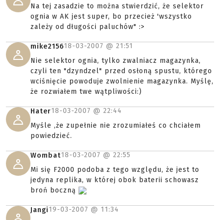
Na tej zasadzie to można stwierdzić, że selektor
ognia w AK jest super, bo przecież 'wszystko
zależy od długości paluchów" :>
18-03-2007 @
21:51
mike2156
Nie selektor ognia, tylko zwalniacz magazynka,
czyli ten "dzyndzel" przed osłoną spustu, którego
wciśnięcie powoduje zwolnienie magazynka. Myślę,
że rozwiałem twe wątpliwości:)
18-03-2007 @
22:44
Hater
Myśle ,że zupełnie nie zrozumiałeś co chciałem
powiedzieć.
18-03-2007 @
22:55
Wombat
Mi się F2000 podoba z tego względu, że jest to
jedyna replika, w której obok baterii schowasz
broń boczną
19-03-2007 @
11:34
Jangi