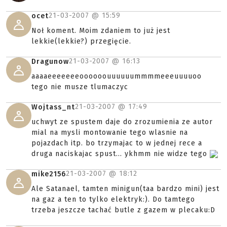
21-03-2007 @
15:59
ocet
Noł koment. Moim zdaniem to już jest
lekkie(lekkie?) przegięcie.
21-03-2007 @
16:13
Dragunow
aaaaeeeeeeeoooooouuuuuummmmeeeuuuuoo
tego nie musze tlumaczyc
21-03-2007 @
17:49
Wojtass_nt
uchwyt ze spustem daje do zrozumienia ze autor
mial na mysli montowanie tego wlasnie na
pojazdach itp. bo trzymajac to w jednej rece a
druga naciskajac spust... ykhmm nie widze tego
21-03-2007 @
18:12
mike2156
Ale Satanael, tamten minigun(taa bardzo mini) jest
na gaz a ten to tylko elektryk:). Do tamtego
trzeba jeszcze tachać butle z gazem w plecaku:D