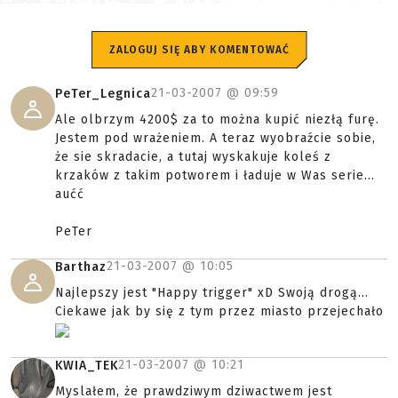
ZALOGUJ SIĘ ABY KOMENTOWAĆ
21-03-2007 @
09:59
PeTer_Legnica
Ale olbrzym 4200$ za to można kupić niezłą furę.
Jestem pod wrażeniem. A teraz wyobraźcie sobie,
że sie skradacie, a tutaj wyskakuje koleś z
krzaków z takim potworem i ładuje w Was serie...
aućć
PeTer
21-03-2007 @
10:05
Barthaz
Najlepszy jest "Happy trigger" xD Swoją drogą...
Ciekawe jak by się z tym przez miasto przejechało
21-03-2007 @
10:21
KWIA_TEK
Myslałem, że prawdziwym dziwactwem jest