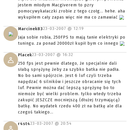
jestem młodym Macgiverem to pzry
pomocywykałaczki zrobie z tego czołg... hehe. aha
wykupiłem cały zapas więc nie ma co zamawiać
23-03-2007 @
12:19
Marcinek83
Jaja sobie robia, 250FPS to mają tanie elektryki po
tuningu. za ponad 20000zł kupił bym co innego
23-03-2007 @
16:32
Placek
250 fps jest pewnie dlatego, że specjalnie dali
słabą sprężynę żeby za szybko batka nie padła.
No bo sami spójrzcie. Jest 6 luf czyli trzeba
napędzać 6 silników i jeszcze obracanie się tych
luf. Pewnie można dać lepszą sprężynę bo to
niemoże być wielki problem. tylko wtedy trzeba
zakupić JESZCZE mocniejszą (dłużej trzymającą)
batkę. No wydatek rzedu 400 zł na batkę ale dla
czegoś takiego...
23-03-2007 @
20:54
r4st4