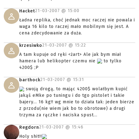
21-03-2007 @
15:00
Hacket
Ładna replika, choć jednak moc raczej nie powala i
waga 16 kilo to raczej mało mobilnym się jest. A
cena zdecydowanie za duża.
21-03-2007 @
15:22
krzesiwko
A tam kupuje od ręki <żart> Ale jak bym miał
hamera lub helikopter czemu nie
to tylko
4200$ ;P
21-03-2007 @
15:31
barthock
swoją drogą, to mając 4200$ wolałbym kupić
jakąś eMke po tuningu i do tgo pistolet i takie
bajery... 16 kg!! wg mnie to działa tak: jeden bierze
z przodu(nie wiem jak bo to obrotowe) a drugi
trzyma za rączke i naciska spust...
21-03-2007 @
15:46
Regdorn
Holy shit!!