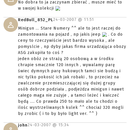
No dobra to ja zaczynam zbierać , musze mieć to
w swojej kolekcji
24-03-2007 @
11:51
RedBull_852_PL
Minigun ... Stare Numery ^^ ale to jest raczej do
zamontowania na pojazd , np jakis jeep
. Co do
ceny to rzeczywiście jest bardzo wysoka , ale
pomyslcie , np dyby jakas firma urzadzająca obozy
ASG zakupiła to coś ?
jeden obóz ze strażą 20 osobową a w środku
chrapie smacznie 120 innych , wywalamy parę
świec dymnych parę hukowych tamci sie budzą i
nic tylko pokosić ich jak robaki , to przecież na
zwalczenie przemieszczającej się dużej grupy
osób dobrze podziała , podjeżdza minigun i nawet
całego maga nie zużyje , a tamci leżeć i kwiczeć
będą .... Co prawda 250 to mało ale tu chodzi o
ilośc wystrzeliwanych kulek ^^ chociaż 320 mogli
by zrobic ( i to by było light ver. ^^ )
24-03-2007 @
15:34
john