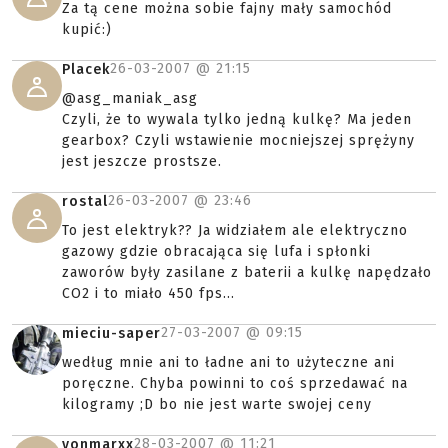
Za tą cene można sobie fajny mały samochód
kupić:)
26-03-2007 @
21:15
Placek
@asg_maniak_asg
Czyli, że to wywala tylko jedną kulkę? Ma jeden
gearbox? Czyli wstawienie mocniejszej sprężyny
jest jeszcze prostsze.
26-03-2007 @
23:46
rostal
To jest elektryk?? Ja widziałem ale elektryczno
gazowy gdzie obracająca się lufa i spłonki
zaworów były zasilane z baterii a kulkę napędzało
CO2 i to miało 450 fps...
27-03-2007 @
09:15
mieciu-saper
według mnie ani to ładne ani to użyteczne ani
poręczne. Chyba powinni to coś sprzedawać na
kilogramy ;D bo nie jest warte swojej ceny
28-03-2007 @
11:21
vonmarxx