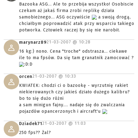
Bazooka ASG... Ale to przebija wszystko! Osobiscie
czekam aż jakaś firma zrobi replikę działa
samobieżnego... ASG oczywiście
a swoją drogą,
chciałbym poprowadzić atak przy wsparciu takiego
potworka. Człowiek raczej by się nie narobił.
21-03-2007 @
10:28
marynarz89
16 kg:) nono. Cena "troche" odstrasza... ciekawe
ile to ma fpsów. Da się tam granatnik zamocować ?
:D:D
21-03-2007 @
10:33
orcen
KWIATEK: chodzi ci o bazookę - wyrzutnię rakiet
niekierowanych czy jakieś działo dużego kalibru?
bo to się dużo różni
a sam minigun fajny.... nadaje się do zwalczania
pojazdów opancerzonych i aircraft'u
21-03-2007 @
11:03
Dziadek71
250 fps?? Żal?