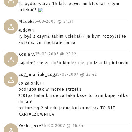
To bydle warzy 16 kilo powie mi ktoś jak z tym
uciekać?
25-03-2007 @
21:31
Placek
@down
Ty byś z czymś takim uciekał?? Ja bym rozpylał te
kulki aż ym nie trafił hama
25-03-2007 @
23:12
KosiarA
najadłeś się za dużo kinder niespodzianki piotrusiu
25-03-2007 @
23:42
asg_maniak_asg
co za shit !!!
podruba jak w morde strzelił
250fps haha kurde za taką kase to bym kupił kilka
ducati!
ps tam są 2 silniki jedna kulka na raz TO NIE
KARTACZOWNICA
26-03-2007 @
16:34
Kychu_sxe