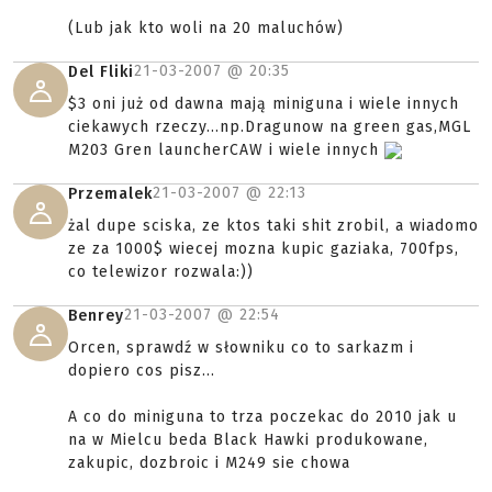
(Lub jak kto woli na 20 maluchów)
21-03-2007 @
20:35
Del Fliki
$3 oni już od dawna mają miniguna i wiele innych
ciekawych rzeczy...np.Dragunow na green gas,MGL
M203 Gren launcherCAW i wiele innych
21-03-2007 @
22:13
Przemalek
żal dupe sciska, ze ktos taki shit zrobil, a wiadomo
ze za 1000$ wiecej mozna kupic gaziaka, 700fps,
co telewizor rozwala:))
21-03-2007 @
22:54
Benrey
Orcen, sprawdź w słowniku co to sarkazm i
dopiero cos pisz...
A co do miniguna to trza poczekac do 2010 jak u
na w Mielcu beda Black Hawki produkowane,
zakupic, dozbroic i M249 sie chowa