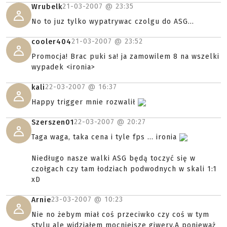
21-03-2007 @
23:35
Wrubelk
No to juz tylko wypatrywac czolgu do ASG...
21-03-2007 @
23:52
cooler404
Promocja! Brac puki sa! ja zamowilem 8 na wszelki
wypadek <ironia>
22-03-2007 @
16:37
kali
Happy trigger mnie rozwalił
22-03-2007 @
20:27
Szerszen01
Taga waga, taka cena i tyle fps ... ironia
Niedługo nasze walki ASG będą toczyć się w
czołgach czy tam łodziach podwodnych w skali 1:1
xD
23-03-2007 @
10:23
Arnie
Nie no żebym miał coś przeciwko czy coś w tym
stylu ale widziałem mocniejsze giwery.A ponieważ