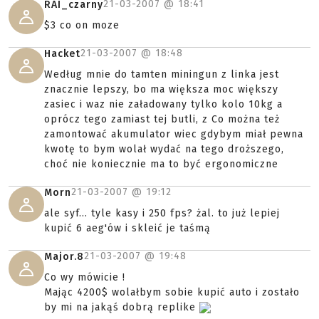
21-03-2007 @
18:41
RAI_czarny
$3 co on moze
21-03-2007 @
18:48
Hacket
Według mnie do tamten miningun z linka jest
znacznie lepszy, bo ma większa moc większy
zasiec i waz nie załadowany tylko kolo 10kg a
oprócz tego zamiast tej butli, z Co można też
zamontować akumulator wiec gdybym miał pewna
kwotę to bym wolał wydać na tego droższego,
choć nie koniecznie ma to być ergonomiczne
21-03-2007 @
19:12
Morn
ale syf... tyle kasy i 250 fps? żal. to już lepiej
kupić 6 aeg'ów i skleić je taśmą
21-03-2007 @
19:48
Major.8
Co wy mówicie !
Mając 4200$ wolałbym sobie kupić auto i zostało
by mi na jakąś dobrą replike