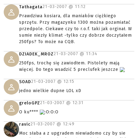
21-03-2007 @
11:12
Tathagata
Prawdziwa kosiara, dla maniaków ciężkiego
sprzętu. Przy magazynku 1300 można pozamiatać
przedpole. Ciekawe czy to r.o.f. taki jak orginał. W
sumie niezły klimat -tylko czy dobrze doczytałem
250fps? To może na CQB.
21-03-2007 @
11:34
DZIADEK_MROZ
250fps, trochę się zawiodłem. Pistolety mają
więcej. Do tego wsadzić 5 preclufek jeszcze
21-03-2007 @
12:15
SOAD
jedno wielkie dupne LOL xD
21-03-2007 @
12:31
greloGPZ
O ku****
:O:O:O
21-03-2007 @
12:49
ravic
Moc słaba a z upgradem niewiadomo czy by sie