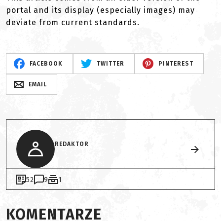
portal and its display (especially images) may
deviate from current standards.
FACEBOOK
TWITTER
PINTEREST
EMAIL
REDAKTOR
52
9
1
KOMENTARZE