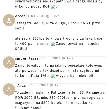
synchronizator nie skopał? Swoja droga mogli by
w koncu podać ROF
.
21-03-2007 @
13:25
orcen
Tathagata: do CQB? za długie, i nosić 16 kg przy
sobie...
ale racja, 250fps to kijowe trochę ;/ za taką kase
to 400fps nie mniej
Zamontować na maluchu i
SRUUU
21-03-2007 @
14:28
sniper_tarzan
Zamontowałbym to na jakimś pojeździe kołowym,
ale po wydaniu tak dużej sumki, starczyłoby mi
tylko na Fiata 126p.
w życiu bym niekupił
21-03-2007 @
14:58
_Arczi_
To żaden minigun :/ Patrzcie na ten: $3. Parametry:
ROF: 3000 BB/min, 280-600fps - płynna regulacja,
magazynek na 5800 kulek. I to wszystko za
"jedyne" 5600$